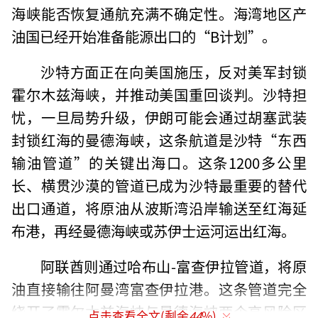
海峡能否恢复通航充满不确定性。海湾地区产
油国已经开始准备能源出口的“B计划”。
沙特方面正在向美国施压，反对美军封锁
霍尔木兹海峡，并推动美国重回谈判。沙特担
忧，一旦局势升级，伊朗可能会通过胡塞武装
封锁红海的曼德海峡，这条航道是沙特“东西
输油管道”的关键出海口。这条1200多公里
长、横贯沙漠的管道已成为沙特最重要的替代
出口通道，将原油从波斯湾沿岸输送至红海延
布港，再经曼德海峡或苏伊士运河运出红海。
阿联酋则通过哈布山-富查伊拉管道，将原
油直接输往阿曼湾富查伊拉港。这条管道完全
绕开了霍尔木兹海峡与曼德海峡两个高风险区
点击查看全文(剩余
44
%)