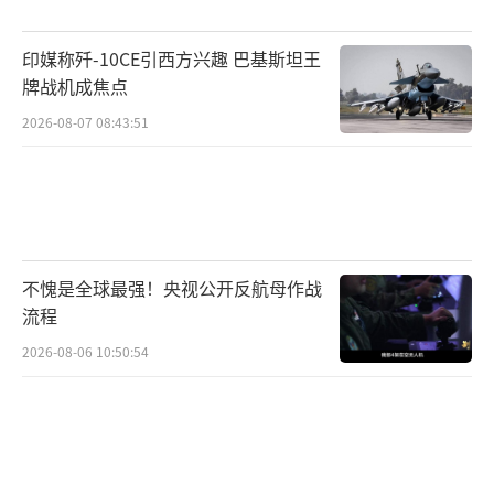
价。访问期间，双方重申了坚持“九二共
印媒称歼-10CE引西方兴趣 巴基斯坦王
识”、反对“台独”的共同基础，并就经贸、
牌战机成焦点
文化、青年交流等议题进行了深入探讨。中共
2026-08-07 08:43:51
中央台办宣布了一系列促进两岸交流合作的措
施，涵盖恢复直航便利、支持农渔产品输入、
推动个人游试点等内容，直指台湾民众关心的
切身利益。郑丽文返台后明确表示欢迎这些举
措，并承诺国民党将积极搭建渠道，让岛内民
不愧是全球最强！央视公开反航母作战
众尽快感受到实惠。这一系列互动让两岸关系
流程
在紧张氛围中出现了一丝暖流。
2026-08-06 10:50:54
回顾郑丽文此次参访的细节，不难看出她
的务实作风。在南京，她不仅缅怀孙中山先
生，还与当地台商代表座谈，了解他们在大陆