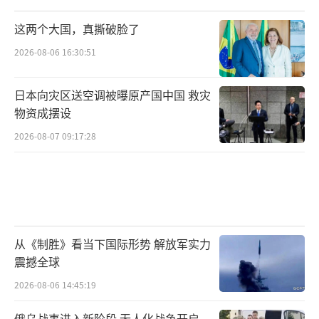
破冰尝试。她在公开场合反复强调，台湾的安
这两个大国，真撕破脸了
全与繁荣不能建立在对抗的基础上，而应通过
2026-08-06 16:30:51
对话寻找最大公约数。这一立场得到党内多数
成员的认同。访问团成员在返台后纷纷表示，
日本向灾区送空调被曝原产国中国 救灾
此行收获颇丰，不仅增进了了解，更为未来合
物资成摆设
作奠定了基础。
2026-08-07 09:17:28
这一事件在大陆也引发热议。许多网友和
专家认为郑丽文的表态体现了台湾部分政治力
量的理性觉醒。大陆的发展成就有目共睹，从
脱贫攻坚到科技创新，从基础设施建设到民生
从《制胜》看当下国际形势 解放军实力
改善，都为全球提供了中国方案。在两岸同胞
震撼全球
共同的民族复兴征程中，台湾完全可以扮演重
2026-08-06 14:45:19
要角色，而不是被边缘化。“底气”一词恰好
俄乌战事进入新阶段 无人化战争开启