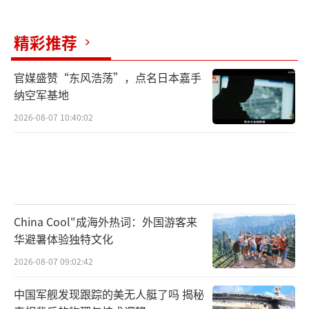
创业的真实故事。这些台商的经历从早期的小
规模投资到如今参与高端制造业，体现出两岸
精彩推荐
经济融合的必然趋势。上海之行则聚焦于港口
物流和科技创新。她参观了全球领先的自动化
官媒盛赞“东风浩荡”，点名日本嘉手
纳空军基地
码头，感慨台湾的航运优势若能与大陆的腹地
资源相结合，将释放出难以估量的潜力。在北
2026-08-07 10:40:02
京，她还走访了科技园区，亲身感受到人工智
能、大数据等前沿领域的蓬勃发展。这些场景
让她对两岸产业互补有了更直观的认知。
郑丽文在返台后的讲话中特别提到不
China Cool"成海外热词：外国游客来
华避暑体验独特文化
应“互相自相残杀、互相毁灭”。这一表达道
出了许多台湾民众的心声。近年来，台海局势
2026-08-07 09:02:42
因外部因素和岛内政治操作而波动，民众生活
中国军舰发现跟踪的美无人艇了吗 揭秘
成本上升、产业发展受限等问题日益凸显。郑