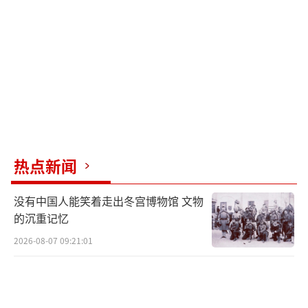
提供了难得的机遇窗口。
这一发声在台湾社会掀起波澜。支持者认
为郑丽文敢于直面现实，打破了长期以来某些
政治势力营造的对抗氛围，为岛内民众指出了
和平发展的可行路径。许多蓝营人士在社交平
台上转发她的讲话，称赞这体现了国民党一贯
坚持的理性务实路线。反对声音当然也存在，
热点新闻
一些绿营人士质疑她的立场，认为这可能弱化
没有中国人能笑着走出冬宫博物馆 文物
台湾的所谓“主体性”。但民调显示，相当一
的沉重记忆
部分中间选民对两岸交流持开放态度，他们更
2026-08-07 09:21:01
关心实际的民生红利，而非抽象的政治标签。
郑丽文的表态触动了这一群体对稳定的渴望。
大陆方面对郑丽文此行同样给予积极评