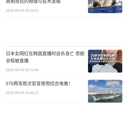
真相背后的物理与技术逻辑
丽文认为，台湾作为中华民族的一部分，完全
2026-08-06 20:53:51
可以在大陆发展的基础上找到自己的定位。她
举例说，在半导体、精密制造等领域，台湾有
技术积累和人才优势，而大陆拥有庞大的市场
和完整的产业链体系。如果双方能够摒弃成
日本女网红在韩国直播时自杀身亡 悲剧
见、加强合作，台湾企业将获得更广阔的空
全程被直播
间，青年一代也将有更多实现梦想的机会。这
2026-08-06 09:21:46
种“1+1大于2”的逻辑不是简单的加法，而是
乘数效应带来的质变。
076两攻首次官宣使用综合电推！
2026-08-05 10:46:13
两岸关系的发展历来牵动人心。从上世纪
八十年代的间接贸易，到后来的一系列协议签
署，和平交流曾为两岸带来实实在在的福祉。
郑丽文此行正是在当前复杂国际环境下的一次