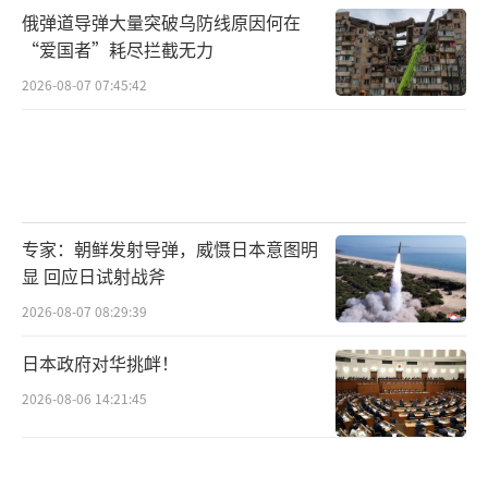
俄弹道导弹大量突破乌防线原因何在
在创新创业中的活力；大陆民众则通过郑丽文
“爱国者”耗尽拦截无力
的行程看到台湾同胞对和平的真挚渴望。文化
2026-08-07 07:45:42
交流是心灵沟通的桥梁，郑丽文在参访中多次
提及共同的中华文化传承，这一点尤为重要。
两岸同文同种，历史记忆相连，未来的发展也
应携手共进。郑丽文返台后的真情流露正是对
这种情感的自然表达。
专家：朝鲜发射导弹，威慑日本意图明
显 回应日试射战斧
在两岸关系面临诸多考验的当下，郑丽文
2026-08-07 08:29:39
的表态如同一剂清醒剂。它提醒各方，和平发
展才是主流民意，对抗只会消耗资源、伤害感
日本政府对华挑衅！
情。国民党作为在野党有责任也有能力推动务
2026-08-06 14:21:45
实交流。郑丽文表示，此行只是第一步，后面
还有更多工作要做。这份谦逊与决心展现出政