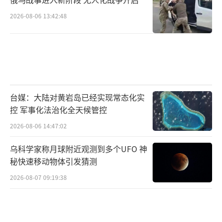
呼应了这种自信——大陆的强大不是威胁，而是
两岸共同的资本。两岸中国人携手共同维护和
2026-08-06 13:42:48
平稳定，不仅符合双方利益，也有利于亚太地
区的长治久安。
郑丽文的发声也面临现实挑战。岛内政治
生态复杂，某些势力习惯于将两岸议题政治
台媒：大陆对黄岩岛已经实现常态化实
化，试图通过制造对立来获取支持。但越来越
控 军事化法治化全天候管控
多的声音指出，这种做法已越来越脱离民众需
2026-08-06 14:47:02
求。台湾经济高度依赖外部市场，而大陆是其
乌科学家称月球附近观测到多个UFO 神
最大贸易伙伴之一。数据显示，尽管面临各种
秘快速移动物体引发猜测
干扰，两岸经贸往来仍保持韧性。郑丽文强调
2026-08-07 09:19:38
的合作路径正是为了让这种韧性转化为可持续
的红利。她呼吁国民党提供具体管道，帮助民
众对接大陆的机遇，这一务实态度赢得了不少