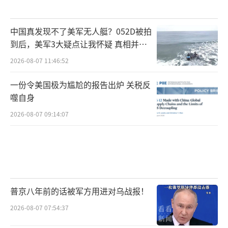
肯定。
中国真发现不了美军无人艇？052D被拍
从更广阔的视角看，郑丽文此行及返台后
到后，美军3大疑点让我怀疑 真相并非
的表态反映出两岸关系正处于一个关键节点。
如此
2026-08-07 11:46:52
国际形势风云变幻，单边主义和保护主义抬
头，台湾若继续被裹挟进大国博弈，只会增加
一份令美国极为尴尬的报告出炉 关税反
噬自身
不确定性。相反，通过两岸中国人自己的智慧
和努力，化解分歧、增进互信，才是正道。郑
2026-08-07 09:14:07
丽文在讲话中透露出的一种“霸气”并非咄咄
逼人，而是基于对现实的清醒判断和对未来的
坚定信心。她相信只要坚持正确方向，两岸就
能走出互利共赢的新局面。
普京八年前的话被军方用进对乌战报！
这一事件促使两岸民众重新审视彼此。许
2026-08-07 07:54:37
多台湾青年通过媒体报道了解到大陆年轻一代