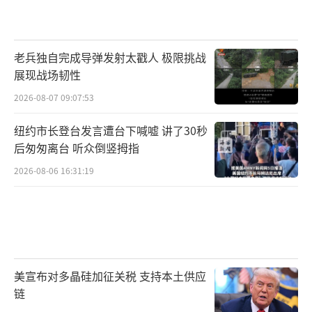
治人物应有的格局。
郑丽文从大陆返回台湾后的发声不仅点燃
老兵独自完成导弹发射太戳人 极限挑战
了两岸舆论场，更为未来对话开辟了空间。大
展现战场韧性
陆的发展将成为台湾的底气，这一观点正在获
2026-08-07 09:07:53
得越来越多人的认同。两岸同胞同属中华民
族，共同的血脉和文化是无法割裂的纽带。在
纽约市长登台发言遭台下喊嘘 讲了30秒
后匆匆离台 听众倒竖拇指
这个基础上，强强联手、互利共赢的前景值得
2026-08-06 16:31:19
期待。无论政治风浪如何变化，民众对和平稳
定的向往始终不变。郑丽文的表态或许将成为
两岸关系中一个值得铭记的节点，激励更多人
以务实行动共同书写中华民族的美好未来。郑
丽文称大陆会成我们的底气 两岸携手共创未
美宣布对多晶硅加征关税 支持本土供应
来。
（责任编辑：卢其龙 CM0882）
链