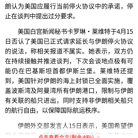
朗认为美国应履行当前停火协议中的承诺，停
止在谈判中提出过分要求。
美国白宫新闻秘书卡罗琳·莱维特于4月15
日否认了美国已正式请求延长与伊朗停火协议
的说法，称相关报道不属实。她表示，双方仍
在持续接触并推进谈判，下次会谈地点极有可
能仍在巴基斯坦首都伊斯兰堡。莱维特还提
到，美国针对伊朗的海上封锁已全面实施，覆
盖波斯湾及阿曼湾所有伊朗港口，限制与伊朗
有关联的船只进出，同时支持非伊朗相关船只
的航行自由，以保障国际航运秩序。
伊朗外交部发言人15日表示，美国希望伊
朗全盘接受一揽子方案是不现实的，不符合谈
点击查看全文(剩余
49
%)