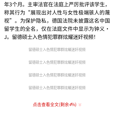
年3个月。主审法官在法庭上严厉批评该学生，
称其行为“展现出对人性与女性极端骇人的蔑
视”。为保护隐私，德国法院未披露这名中国
留学生的全名，仅在法庭文件中显示为钟义·
J。留德硕士入色情犯罪群炫耀迷奸视频！
留德硕士入色情犯罪群炫耀迷奸视频
留德硕士入色情犯罪群炫耀迷奸视频
留德硕士入色情犯罪群炫耀迷奸视频
留德硕士入色情犯罪群炫耀迷奸视频
点击查看全文(剩余
4
%)
（责任编辑：卢其龙 CM0882）