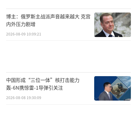
氛，在外部继续施压试探底线。拉夫罗夫离开
博主：俄罗斯主战派声音越来越大 克宫
北京后，中俄的相关表态将被美国仔细研究，
内外压力剧增
以评估其在中东施压时是否会遭遇更强的外部
2026-08-09 10:09:21
协调。特朗普面临的现实压力也在加大，油价
波动、国内选情和盟友态度都将影响他的决
策。那通电话的真实性及其能否带来转机，还
需看下一轮会谈的实际结果。
中国形成“三位一体”核打击能力
（责任编辑：卢其龙 CM0882）
轰-6N携惊雷-1导弹引关注
2026-08-08 19:30:09