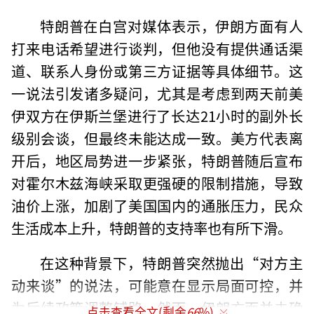
特朗普在白宫对媒体表示，伊朗方面有人
打来电话希望进行谈判，但他没有提供通话渠
道、联系人身份或第三方证据等具体细节。这
一说法引发诸多疑问，尤其是考虑到两天前美
伊双方在伊斯兰堡进行了长达21小时的副外长
级别会谈，但最终未能达成一致。美方代表离
开后，地区局势进一步紧张，特朗普随后宣布
对霍尔木兹海峡采取更强硬的限制措施，导致
油价上涨，加剧了美国国内的通胀压力，民众
生活成本上升，特朗普的支持率也有所下滑。
在这种背景下，特朗普突然抛出“对方主
动来谈”的说法，可能意在显示局面可控，并
为后续政策调整铺路。然而，伊朗方面并未确
点击查看全文(剩余
66
%)