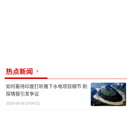
升级。中俄在中东问题上的协调也受到美国关
注，因为一旦中俄合作更加紧密，美国在地区
事务上的施压空间就会被压缩。
美伊之间的主要分歧集中在核相关安排和
霍尔木兹海峡管控权上。美国要求伊朗终止所
有铀浓缩工作并将现有核原料移交，而伊朗坚
决认为这是其合法权利，不会接受剥夺。关于
热点新闻
霍尔木兹海峡的管控权，美国提议多方共同管
如何看待印度打听雅下水电项目细节 刺
理，但伊朗坚持由自己掌握主导权，认为这关
探情报引发争议
系到国家安全和战略威慑。
2026-08-09 10:04:52
尽管存在这些分歧，下一轮接触可能在4月
16日左右重启，地点可能是伊斯兰堡或日内
瓦。美国策略是在内部塑造“对方退让”的气