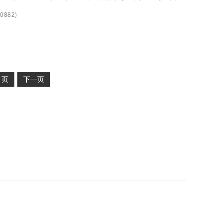
0882
)
2
页
下一页