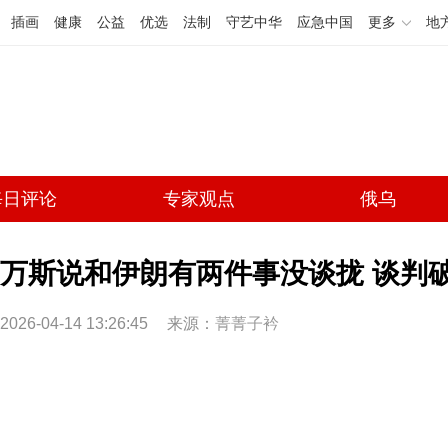
插画
健康
公益
优选
法制
守艺中华
应急中国
更多
地
每日评论
专家观点
俄乌
万斯说和伊朗有两件事没谈拢 谈判
2026-04-14 13:26:45
来源：
菁菁子衿