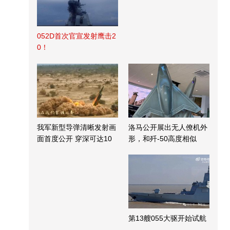
052D首次官宣发射鹰击2
0！
我军新型导弹清晰发射画
洛马公开展出无人僚机外
面首度公开 穿深可达10
形，和歼-50高度相似
米
第13艘055大驱开始试航