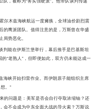
卫队，被称为“务实强硬派”。他带队谈判传递
，霍尔木兹海峡航运一度瘫痪，全球油价剧烈震
后的鹰派团队。值得注意的是，万斯曾在华盛
止局势恶化。
谈判能在伊斯兰堡举行，幕后推手是巴基斯坦
国的“老熟人”，但即便如此，双方仍未能达成一
兹海峡开始扫雷作业。而伊朗原子能组织主席
想。”
下来的问题是：美军是否会自行夺取浓缩铀？还
，会不会成为中东全面大战的导火索？万斯说