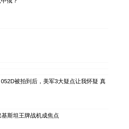
抗中俄？
52D被拍到后，美军3大疑点让我怀疑 真
 巴基斯坦王牌战机成焦点