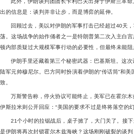
此外，伊朗谈判团团长卡利巴夫出身于伊斯兰革命
出的信息是：谈判并非让步，而是博弈的延伸。
回顾过去，美以对伊朗的军事打击已经超过40天
荡。这场战争的始作俑者之一是特朗普第二次入主白宫
顿内部质疑过大规模军事行动的必要性，但最终未能阻
伊朗手里还藏着第三个秘密武器：巴基斯坦。这次
陆军元帅穆尼尔。巴方同时扮演着伊朗的“传话筒”和美
致。
万斯警告称，停火协议可能终止，美军已在霍尔木
伊斯拉米则公开回应：“美国的要求不过是终将落空的幻
21个小时的拉锯战后，桌子掀了，大门关了。接
是伊朗将再次封锁霍尔木兹海峡？这场刚刚破裂的谈判