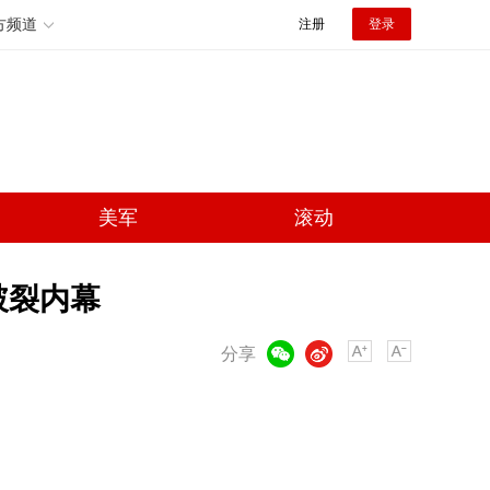
方频道
注册
登录
美军
滚动
破裂内幕
微信
微博
分享