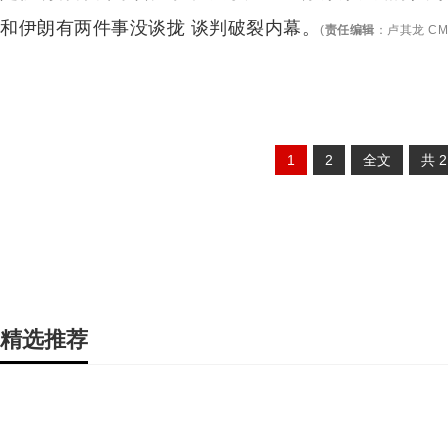
和伊朗有两件事没谈拢 谈判破裂内幕。
(
责任编辑
：
卢其龙 CM
1
2
全文
共
精选推荐