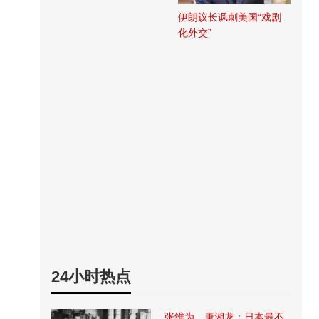
伊朗议长讽刺美国“戏剧
化外交”
24小时热点
张维为、唐湘龙：日本最不