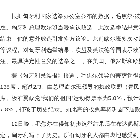
根据匈牙利国家选举办公室公布的数据，毛焦尔·彼
胜。匈牙利总理欧尔班当晚承认败选。此次选举结果意味
结束。他的意外败选引发多方议论。此前欧尔班多次动
等议程。对匈牙利选举结果，欧盟及英法德等国表示欢
注、最具决定性意义的选举之一，在美国、俄罗斯和欧
据《匈牙利民族报》报道，毛焦尔领导的蒂萨党得票率
138席，超过2/3。由总理欧尔班领导的执政联盟（青民
席。极右翼政党“我们的祖国”运动得票率为5.8%，预
7.8%，打破了历史纪录。如此高的投票率将巩固下届
12日晚，毛焦尔在得知初步选举结果后在布达佩斯
迹，匈牙利写下了历史。所有匈牙利人都由衷地感受到