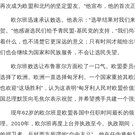
再次成为欧盟和北约的坚定盟友。”他宣布，他的首次
欧尔班迅速承认败选。他表示：“选举结果对我们
贺。”他感谢选民们给予青民盟-基民党的支持，“我们
着什么，也不清楚它更深远的意义；只有时间才能给出
们也会继续为国家和民族服务，不会让选民失望。
欧尔班败选让布鲁塞尔方面松了一口气。欧盟委员
选择了欧洲。欧洲一直选择匈牙利。一个国家重拾其欧
也欢迎“这场胜利”，认为这表明“匈牙利人民对欧盟价
国总理默茨向毛焦尔表示祝贺，并希望携手共建一个强
现年62岁的欧尔班是欧盟各国中任职时间最长的领导
理。2010年，欧尔班再度上台并执政至今。执政期间
的捍卫者，反对西方所谓的“自由主义”。他在任内将匈