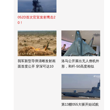
052D首次官宣发射鹰击2
0！
我军新型导弹清晰发射画
洛马公开展出无人僚机外
面首度公开 穿深可达10
形，和歼-50高度相似
米
第13艘055大驱开始试航