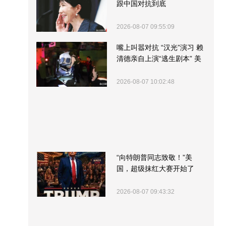
跟中国对抗到底
2026-08-07 09:55:09
嘴上叫嚣对抗 “汉光”演习 赖
清德亲自上演“逃生剧本” 美
军方围观“服务”
2026-08-07 10:02:48
“向特朗普同志致敬！”美
国，超级抹红大赛开始了
2026-08-07 09:43:32