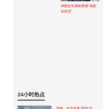
伊朗议长讽刺美国“戏剧
化外交”
24小时热点
管姚：中方对美“亮剑”反