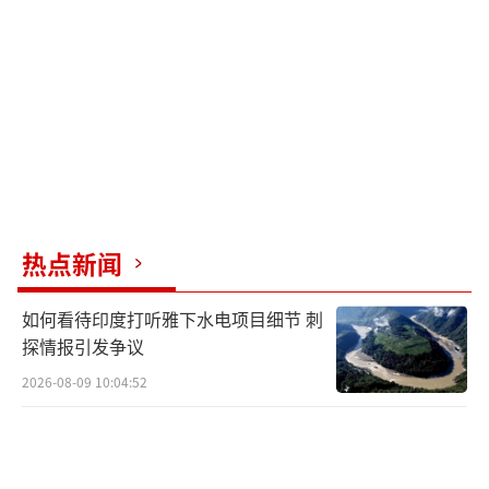
至于美国想封锁伊朗石油出口，伊朗早已
准备了秘密通道，通过影子油轮和陆路运输，
每天仍能出口160万桶石油，并与中俄进行本币
结算，避开美元制裁，根本不怕封锁。
伊朗的筹码从来不是单一的核武或石油，
而是一套组合拳：先控制霍尔木兹海峡，再激
活代理人网络，最后才会动用核底牌。这场较
热点新闻
量中，美国很难占到便宜，全球也无法承受能
源危机和中东战乱的代价。伊朗手握三张王牌
如何看待印度打听雅下水电项目细节 刺
硬刚美国 揭秘致命筹码！
探情报引发争议
（责任编辑：卢其龙 CM088
2026-08-09 10:04:52
2）