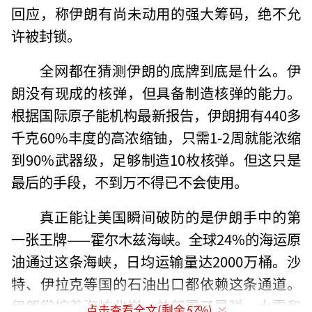
回应，称伊朗有尚未动用的强大筹码，绝不允
许被封锁。
全网都在猜测伊朗的底牌到底是什么。伊
朗没有现成的核弹，但具备制造核弹的能力。
根据国际原子能机构最新报告，伊朗拥有440多
千克60%丰度的高浓缩铀，只需1-2周就能浓缩
到90%武器级，足够制造10枚核弹。但这只是
最后的手段，不到万不得已不会使用。
真正能让美国瞬间破防的是伊朗手中的第
一张王牌——霍尔木兹海峡。全球24%的海运原
油通过这条海峡，日均运输量达2000万桶。沙
特、伊拉克等国的石油出口都依赖这条通道。
伊朗掌控着海峡北岸，并部署了导弹、水雷和
点击查看全文(剩余
57
%)