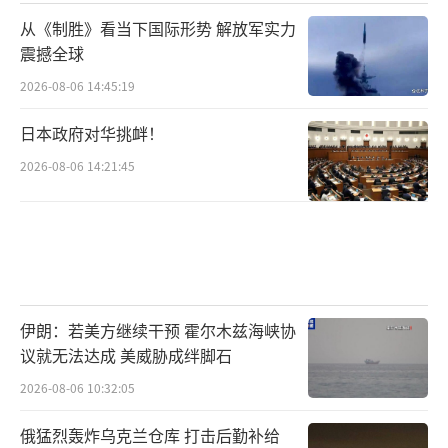
企业如比亚迪、宁德时代、蔚来汽车纷纷在匈
从《制胜》看当下国际形势 解放军实力
牙利建厂，匈塞铁路等“一带一路”旗舰项目
震撼全球
稳步推进。
2026-08-06 14:45:19
然而，这一切建立在欧尔班政府独特的对
日本政府对华挑衅！
华政策逻辑之上。欧尔班以“向东开放”对
2026-08-06 14:21:45
抗“西方中心主义”，以对华合作作为与欧盟
博弈的筹码，以务实利益换取中国在国际舞台
上的政治支持。在欧盟内部，欧尔班多次为华
发声，公开表示“中国并非欧盟‘系统性竞争
对手’”，并称将在欧盟内纠正部分计划限制
伊朗：若美方继续干预 霍尔木兹海峡协
议就无法达成 美威胁成绊脚石
与中国合作的做法。
2026-08-06 10:32:05
马扎尔政府会继续走这条路吗？答案远比
俄猛烈轰炸乌克兰仓库 打击后勤补给
想象中复杂。中匈经济合作已经深度融合，中