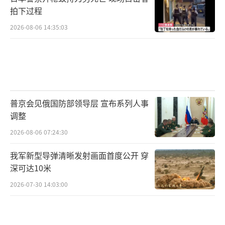
局，还是一根多米诺骨牌，其连锁反应将波及
拍下过程
整个欧洲、大西洋两岸乃至全球地缘政治格
2026-08-06 14:35:03
局。欧盟委员会主席冯德莱恩第一时间表
态：“匈牙利选择了欧洲。欧洲也一直选择匈
牙利。”法国总统马克龙称，法国欢迎“匈牙
利人民对欧盟价值观的认同”。德国总理默茨
则呼吁“让我们携手共建一个强大、安全，尤
普京会见俄国防部领导层 宣布系列人事
调整
其是团结的欧洲”。
2026-08-06 07:24:30
欧尔班曾是欧盟内部最强大的反对派，在
我军新型导弹清晰发射画面首度公开 穿
移民、法治、对俄制裁和对乌援助等关键议题
深可达10米
上反复运用否决权和拖延战术。他的退出意味
2026-07-30 14:03:00
着欧盟内部的决策阻力大幅削弱，布鲁塞尔在
推进外交和安全政策时将更加顺畅。乌克兰入
盟进程也将获得重大突破，西方援助将更为顺