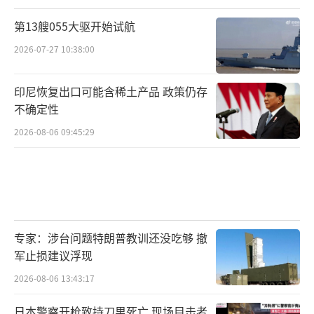
进“去风险”对华政策。一旦匈牙利不再充当
第13艘055大驱开始试航
欧盟内部对华政策的“制动器”，而是更积极
地与欧盟主流政策协调，中匈关系可能面临来
2026-07-27 10:38:00
自布鲁塞尔的外部压力传导。
印尼恢复出口可能含稀土产品 政策仍存
综合判断，最可能出现的情景是：匈牙利
不确定性
新政府不会推翻中匈合作的基本盘——因为中国
2026-08-06 09:45:29
投资已经是匈牙利经济增长中“不可或缺的引
擎”，没有哪个理性的政府会主动切断这一引
擎。但在欧盟政策框架内，匈牙利可能在经贸
规则、投资审查、技术合作等领域向欧盟标准
专家：涉台问题特朗普教训还没吃够 撤
靠拢，使中匈合作面临更多程序性合规要求而
军止损建议浮现
非方向性逆转。
2026-08-06 13:43:17
欧尔班的败选不仅改变了匈牙利国内政
日本警察开枪致持刀男死亡 现场目击者