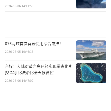
还呼吁匈牙利首席检察官、最高法院负责人、
2026-08-06 14:11:53
媒体管理局负责人等官员辞职，称这些机构过
去16年间已被欧尔班的支持者“俘获”。
在经济层面，蒂萨党的胜利将使其能够迅
速解冻被冻结的欧盟资金。分析人士预计，至
076两攻首次官宣使用综合电推！
少有64亿欧元的资金可以迅速流入，支撑实体
2026-08-05 10:46:13
经济并进一步巩固蒂萨党的胜利。
台媒：大陆对黄岩岛已经实现常态化实
对华关系是政权更迭中最受中国关注的问
控 军事化法治化全天候管控
题之一。过去16年间，欧尔班政府长期奉行对
2026-08-06 14:47:02
华友好政策，中匈关系被中方定位为“新时代
全天候全面战略伙伴关系”。在欧尔班治下，
匈牙利成为中国在中东欧地区最重要的投资目
的地和“一带一路”倡议的欧洲桥头堡。中国