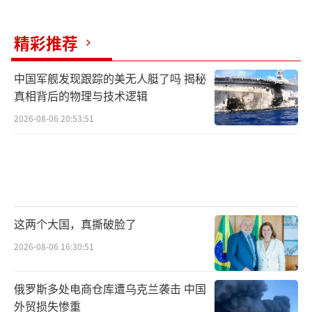
总理和匈牙利人民需要，我的政府随时准备动
精彩推荐
用美国的全部经济实力来加强匈牙利的经
济”。然而，这些重磅背书并未能挽救欧尔班
中国军舰发现跟踪的美无人艇了吗 揭秘
的选情——事实证明，在美国高调助选与实际民
真相背后的物理与技术逻辑
意的走向之间，存在着一条不可逾越的鸿沟。
2026-08-06 20:53:51
蒂萨党并非一个反欧尔班的极端革命党，
而是一个带有“人性化欧尔班主义”色彩的政
党。马扎尔在胜选演讲中明确表示：“匈牙利
将再次成为欧盟和北约的坚定盟友。”这一宣
这两个大国，真撕破脸了
示标志着匈牙利外交路线的根本性转向。马扎
2026-08-06 16:30:51
尔承诺利用三分之二多数修改宪法，恢复制衡
体系，加入欧洲检察官办公室，并永远不再允
俄罗斯多处电商仓库遭乌克兰袭击 中国
许任何人“把自由的匈牙利困住或抛弃”。他
外贸损失惨重