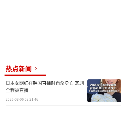
对欧元贬值超过15%，进一步加剧了民众的生
活压力。在这样一个经济停滞的环境下，欧尔
班试图用地缘政治叙事转移视线，显然未能打
动选民。
欧洲对外关系委员会在选前发布的民调揭
示了一个更为根本的断裂：大多数匈牙利人并
不认同欧尔班将欧盟描绘为敌人的叙事。2026
热点新闻
年初，四分之三的匈牙利人对欧盟“完全信
任”、“比较信任”或“有一点信任”，仅有1
日本女网红在韩国直播时自杀身亡 悲剧
5%完全不信任。77%的公民支持匈牙利留在欧
全程被直播
盟，43%的人认为新政府应该对欧盟采取“非
2026-08-06 09:21:46
常不同的态度”，只有19%希望继续沿袭欧尔
班的路线。反欧主义在匈牙利已经失去了动员
力。