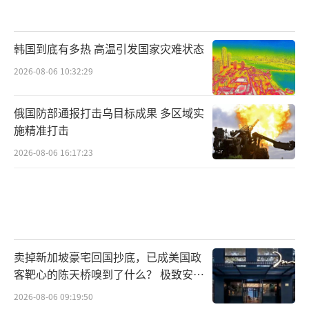
畅。欧尔班是普京在欧盟内部最重要的盟友，
他的下台意味着克里姆林宫在欧盟内部失去了
韩国到底有多热 高温引发国家灾难状态
最重要的“刹车片”。
2026-08-06 10:32:29
欧尔班是美国保守派的欧洲精神领袖。特
俄国防部通报打击乌目标成果 多区域实
朗普多次公开赞誉欧尔班的“非自由民主”模
施精准打击
式。万斯选前高调站台，承诺“动用美国的全
2026-08-06 16:17:23
部经济实力”帮助欧尔班胜选，却被匈牙利选
民无情否决。特朗普和万斯的失败背书，不仅
在战术层面折损了美国的声誉，更在战略层面
向全球极右翼民粹主义力量释放了一个信号：
即便有世界上最强大国家的公开支持，选民仍
卖掉新加坡豪宅回国抄底，已成美国政
客靶心的陈天桥嗅到了什么？ 极致安全
然会因为经济停滞和治理失能而抛弃民粹领
的追寻
袖。
2026-08-06 09:19:50