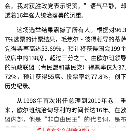
会。我对获胜政党表示祝贺。”语气平静，却
透着16年强人统治落幕的沉重。
这场选举结果震撼了所有人。根据对96.3
7%选票的计票结果，毛焦尔·彼得领导的蒂萨
党得票率高达53.69%，预计将获得国会199个
议席中的138席，超过三分之二。由欧尔班领导
的执政联盟（青民盟和基民党）得票率仅为37.
72%，预计获得55席。投票率约77.8%，创下
历史纪录。
从1998年首次出任总理到2010年卷土重
来，欧尔班统治匈牙利的时间长达16年。在欧
盟内部，他是“非自由民主”的代名词，是布
鲁塞尔的“眼中钉”；在全球舞台上，他是特
点击查看全文(剩余
91
%)