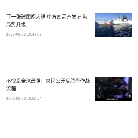
腐败治理的全面失能也是重要原因。16年
菲一张破图闯大祸 中方四箭齐发 南海
执政期间，欧尔班强化行政权力、限制非政府
局势升级
组织活动、削弱司法独立，将总统、宪法法
2026-08-06 10:41:07
院、国家银行、最高法院等关键机构牢牢掌控
在忠诚者手中。蒂萨党在竞选中以反腐和体制
改革为核心主张，倡议重建法治与透明治理，
承诺遵守欧盟财政规则，解冻大约200亿欧元被
不愧是全球最强！央视公开反航母作战
冻结的欧盟资金。
流程
国际支持的失效也是一大因素。美国副总
2026-08-06 10:50:54
统万斯选前一周亲自飞抵布达佩斯，与欧尔班
并肩而立，称“特朗普总统和我与你站在一
起”。特朗普也在视频讲话中称赞欧尔班
是“欧洲最可靠的伙伴”，承诺“如果欧尔班