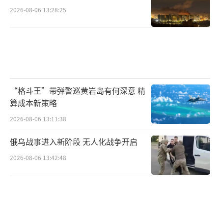
国企业投资为匈牙利产业转型、基建升级和就
2026-08-06 13:28:25
业创造发挥了至关重要的作用。新政府即便希
望调整对华政策，也难以在短期内切断这些早
已深嵌匈牙利经济肌理的纽带。马扎尔在竞选
中强调的首要任务是提振经济、解冻欧盟资金
和恢复法治。中国作为匈牙利的重要贸易伙伴
“格斗王”带弹警巡黄岩岛有何深意 精
算成本新策略
和投资来源国，在这一经济振兴过程中能够发
2026-08-06 13:11:38
挥不可替代的作用。
俄乌战事进入新阶段 无人化战争开启
但亲欧盟转向可能带来不确定性。蒂萨党
2026-08-06 13:42:48
的胜选宣言中，“匈牙利将再次成为欧盟和北
约的坚定盟友”这一表述发出了明确信号：布
达佩斯将从“布鲁塞尔的对立面”回归“布鲁
塞尔的阵营内”。而欧盟整体上正加速推