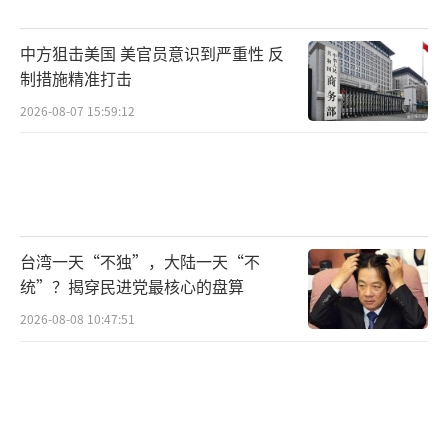
积极的行动，巨大财富将被创造”。特朗普在
中方狙击美国 美官员意识到严重性 反
社交媒体上写道：“伊朗可以开始重建进程
制措施精准打击
了。我们将装运各种物资，并‘待在那里’以
2026-08-07 15:59:12
确保一切顺利。”他还声称，这将是“中东的
黄金时代”。
联合国秘书长古特雷斯7日经由其发言人发
表声明，对美国与伊朗宣布停火两周表示欢
台湾一天“不独”，大陆一天“不
迎。他敦促当前中东冲突当事方履行国际法义
统”？揭穿民进党最核心的盘算
务，遵守停火条款，为该地区实现持久、全面
2026-08-08 10:47:51
和平铺平道路。古特雷斯表示，当务之急是停
止敌对行动，以保护平民生命安全并减轻民众
遭受的苦难。他对巴基斯坦及其他相关国家为
促成此次停火所作努力表示赞赏。