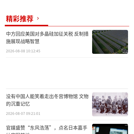
然而，伊朗常驻联合国代表伊拉瓦尼在联
精彩推荐
合国安理会发言时表示，伊朗断然拒绝临时停
火，要求美国和以色列彻底停止侵略。他表
中方回应美国对多晶硅加征关税 反制措
示，任何结束冲突的方案都必须保证侵略行为
施展现战略智慧
彻底、不可逆转地停止，并设立可信且可核查
2026-08-08 10:12:45
的保障以防止侵略再度发生。
（责任编辑：于浩淙 zx0176）
没有中国人能笑着走出冬宫博物馆 文物
的沉重记忆
2026-08-07 09:21:01
官媒盛赞“东风浩荡”，点名日本嘉手