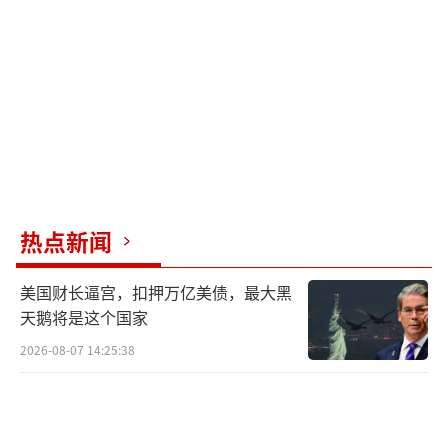
下通过霍尔木兹海峡，为期两周；伊朗承诺不
制造核武器，并同意在符合自身国家利益前提
下，与地区各国就双边及多边和平条约进行谈
判。
伊朗外交部长阿拉格齐8日凌晨代表伊朗最
高国家安全委员会发表声明，宣布霍尔木兹海
峡将在两周时间内实现安全通航。伊朗方面
热点新闻
称，如果对伊朗的袭击停止，未来两周内船只
美国财长逼宫，扣押万亿美债，最大黑
将能够安全通过霍尔木兹海峡。据称，伊朗和
天鹅将是这个国家
阿曼将对通过霍尔木兹海峡的船只收取费用，
2026-08-07 14:25:38
但这一消息尚未得到伊朗官方证实。
美国总统特朗普8日称，美国将帮助处理霍
尔木兹海峡“航运拥堵”问题，“将会有许多