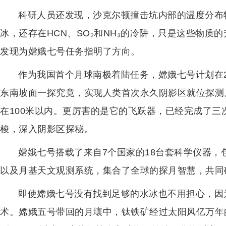
科研人员还发现，沙克尔顿撞击坑内部的温度分布
冰，还存在HCN、SO₂和NH₃的冷阱，只是这些物
发现为嫦娥七号任务指明了方向。
作为我国首个月球南极着陆任务，嫦娥七号计划在2
东南坡面一探究竟，实现人类首次永久阴影区就位探测
在100米以内。更厉害的是它的飞跃器，已经完成了
梭，深入阴影区探秘。
嫦娥七号搭载了来自7个国家的18台套科学仪器
以及月基天文观测系统，集合了全球的探月智慧，共同
即使嫦娥七号没有找到足够的水冰也不用担心，因
术。嫦娥五号带回的月壤中，钛铁矿经过太阳风亿万年