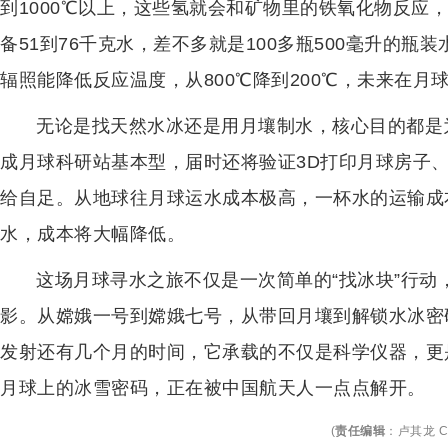
到1000℃以上，这些氢就会和矿物里的铁氧化物反应
备51到76千克水，差不多就是100多瓶500毫升的瓶
辐照能降低反应温度，从800℃降到200℃，未来在月
无论是找天然水冰还是用月壤制水，核心目的都是为
成月球科研站基本型，届时还将验证3D打印月球房子
给自足。从地球往月球运水成本极高，一杯水的运输成本
水，成本将大幅降低。
这场月球寻水之旅不仅是一次简单的“找冰块”行
影。从嫦娥一号到嫦娥七号，从带回月壤到解锁水冰密
发射还有几个月的时间，它承载的不仅是科学仪器，更
月球上的冰雪密码，正在被中国航天人一点点解开。
(
责任编辑
：
卢其龙 C