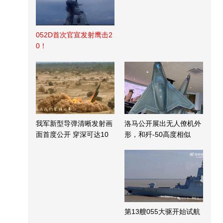
052D首次官宣发射鹰击2
0！
我军新型导弹清晰发射画
洛马公开展出无人僚机外
面首度公开 穿深可达10
形，和歼-50高度相似
米
第13艘055大驱开始试航