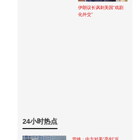
伊朗议长讽刺美国“戏剧
化外交”
24小时热点
管姚：中方对美“亮剑”反