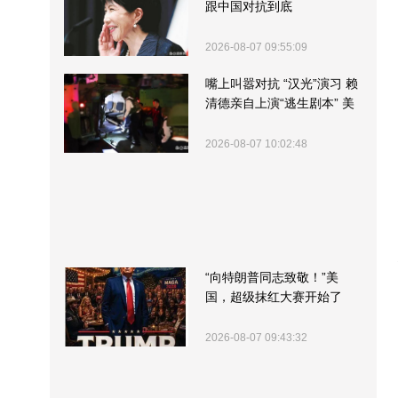
跟中国对抗到底
2026-08-07 09:55:09
嘴上叫嚣对抗 “汉光”演习 赖
清德亲自上演“逃生剧本” 美
军方围观“服务”
2026-08-07 10:02:48
“向特朗普同志致敬！”美
国，超级抹红大赛开始了
2026-08-07 09:43:32