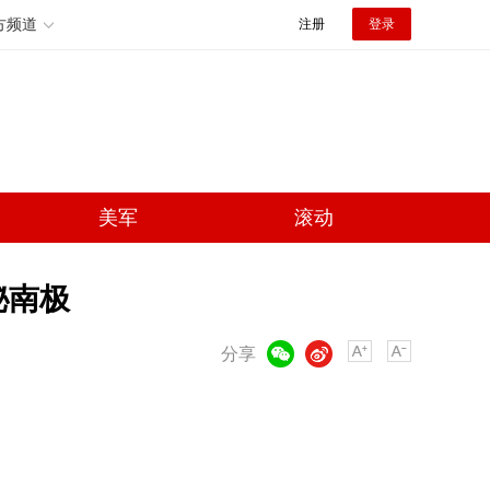
方频道
注册
登录
美军
滚动
秘南极
微信
微博
分享