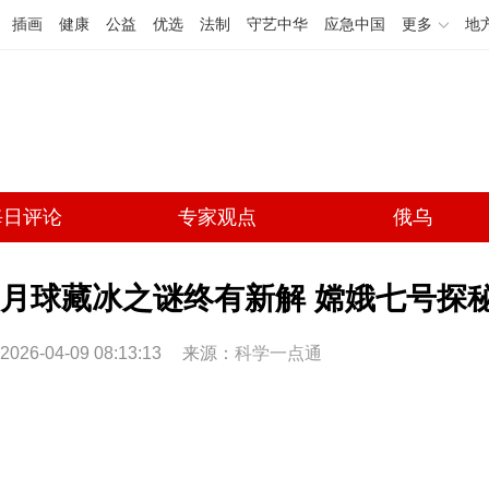
插画
健康
公益
优选
法制
守艺中华
应急中国
更多
地
每日评论
专家观点
俄乌
月球藏冰之谜终有新解 嫦娥七号探
2026-04-09 08:13:13
来源：
科学一点通