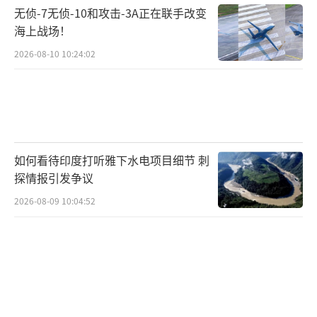
无侦-7无侦-10和攻击-3A正在联手改变
这是继解散1995年制造东京地铁沙林毒气
海上战场！
袭击事件的“奥姆真理教”之后，日本第三个
2026-08-10 10:24:02
被法院下令解散的团体，也是首个因违反《民
法》而非刑法规定被勒令解散的宗教法人。此
前“奥姆真理教”因刑事犯罪被解散，而本案
则确立了“民事违法行为同样可成为解散依
据”的司法先例。
如何看待印度打听雅下水电项目细节 刺
探情报引发争议
2026-08-09 10:04:52
日本内阁官房长官木原稔在记者会上表