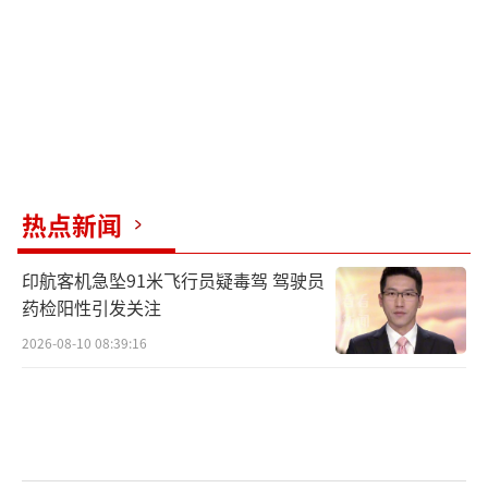
根据判决书披露的数据，至少有1500名受
害者被诱导捐款，总额达204亿日元（约合1.29
6亿美元）。法院审理后认为，本案损害后果严
重、规模巨大，且相关行为具有长期性、组织
性特征。日本法律规定，当“宗教法人明显严
热点新闻
重损害公共福祉”时，主管机关可向法院申请
解散。日本文部科学省已于2023年10月正式向
印航客机急坠91米飞行员疑毒驾 驾驶员
法院申请解散“统一教”。
药检阳性引发关注
2026-08-10 08:39:16