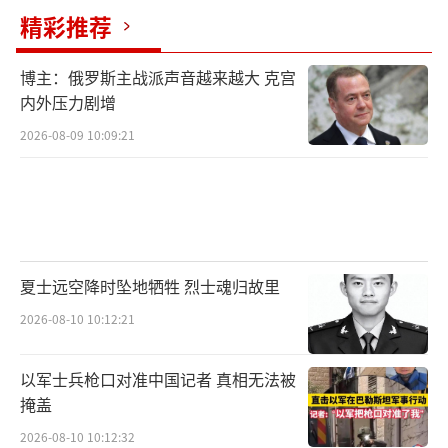
示，希望清算程序在法院监督下妥善推
精彩推荐
进，“确保受害者能够尽快获得救济”。他同
时要求相关部门协作，加快落实对受害者的补
博主：俄罗斯主战派声音越来越大 克宫
偿措施。
内外压力剧增
2026-08-09 10:09:21
夏士远空降时坠地牺牲 烈士魂归故里
清算程序如何进行
2026-08-10 10:12:21
以军士兵枪口对准中国记者 真相无法被
掩盖
2026-08-10 10:12:32