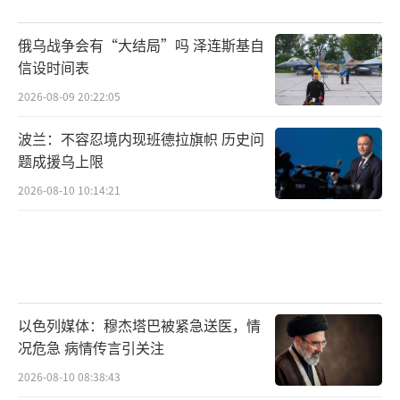
俄乌战争会有“大结局”吗 泽连斯基自
信设时间表
2026-08-09 20:22:05
波兰：不容忍境内现班德拉旗帜 历史问
题成援乌上限
2026-08-10 10:14:21
清算人须依法发布公告，通知所有潜在债
权人在规定期限内申报债权。因高额捐款或误
导性购买商品而遭受经济损失的成员及其家
属，均可依法申报债权。经审查确认后，将列
入清偿序列。
以色列媒体：穆杰塔巴被紧急送医，情
况危急 病情传言引关注
2026-08-10 08:38:43