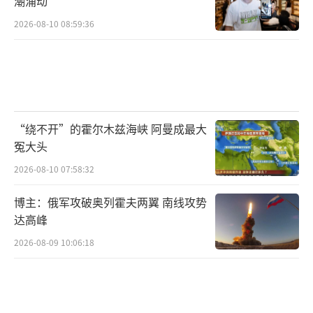
潮涌动
清算人将对“统一教”名下的不动产（总
2026-08-10 08:59:36
部大楼、相关设施、土地）、动产、银行账
户、投资资产及相关法人关联资产进行盘点，
同时核查对外债务及潜在赔偿责任。此前法院
已确认大量受害者遭受经济损失，因此债权登
记成为确保受害者权益的关键步骤。
“绕不开”的霍尔木兹海峡 阿曼成最大
冤大头
2026-08-10 07:58:32
博主：俄军攻破奥列霍夫两翼 南线攻势
达高峰
2026-08-09 10:06:18
第二，公告债权申报。