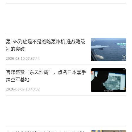
根据日本《宗教法人法》及相关公司清算
法规定，解散命令生效后，东京地方法院将依
法选任“清算人”。清算人通常由律师或具备
轰-6K到底是不是战略轰炸机 准战略级
专业资质的第三方担任，其职责是在法院监督
别的突破
下接管原宗教法人全部财产、账册与法律事
2026-08-10 07:37:44
务，停止除清算工作所必需之外的一切活动。
官媒盛赞“东风浩荡”，点名日本嘉手
纳空军基地
2026-08-07 10:40:02
清算程序大致包括以下几个阶段：