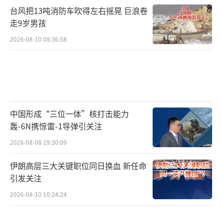
台风把13吨消防车吹得左右摇晃 巨浪卷
走9岁男孩
2026-08-10 08:36:58
第三，资产变现。
中国形成“三位一体”核打击能力
轰-6N携惊雷-1导弹引关注
2026-08-08 19:30:09
伊朗高层三大关键职位同日换血 新任命
引发关注
2026-08-10 10:24:24
清算人将依法处置“统一教”资产，包括
出售不动产、清算投资、回收债权等。宗教法