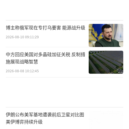
人资格丧失后，相关资产不再享有宗教用途及
税收优惠。所有资产处置须在法院监督下进
行，确保公开透明，同时防止资产转移或恶意
博主称俄军现在专打乌要害 能源战升级
隐匿。
2026-08-10 09:11:29
中方回应美国对多晶硅加征关税 反制措
施展现战略智慧
2026-08-08 10:12:45
第四，优先赔偿受害者。
伊朗公布美军基地遭袭前后卫星对比图
美伊博弈持续升级