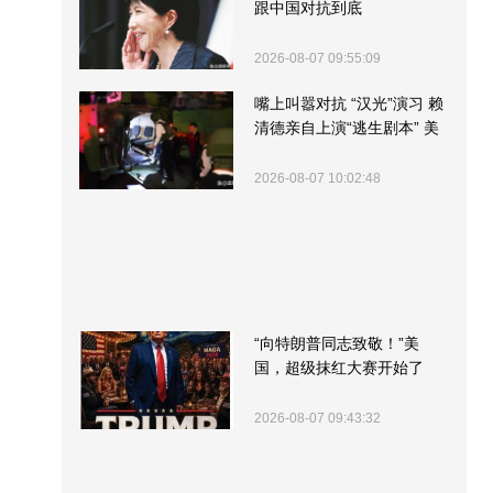
跟中国对抗到底
2026-08-07 09:55:09
嘴上叫嚣对抗 “汉光”演习 赖
清德亲自上演“逃生剧本” 美
军方围观“服务”
2026-08-07 10:02:48
“向特朗普同志致敬！”美
国，超级抹红大赛开始了
2026-08-07 09:43:32