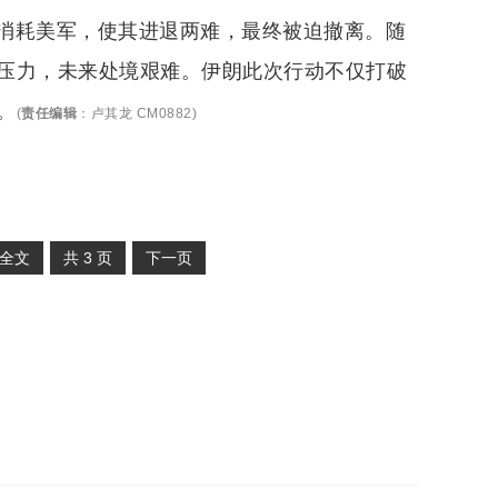
消耗美军，使其进退两难，最终被迫撤离。随
压力，未来处境艰难。伊朗此次行动不仅打破
。
(
责任编辑
：
卢其龙 CM0882
)
全文
共
3
页
下一页