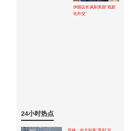
伊朗议长讽刺美国“戏剧
化外交”
24小时热点
管姚：中方对美“亮剑”反