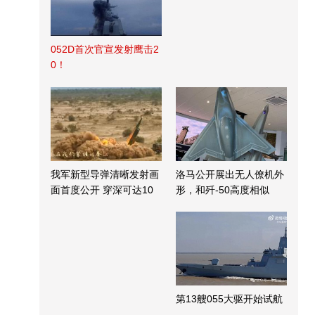
052D首次官宣发射鹰击2
0！
我军新型导弹清晰发射画
洛马公开展出无人僚机外
面首度公开 穿深可达10
形，和歼-50高度相似
米
第13艘055大驱开始试航