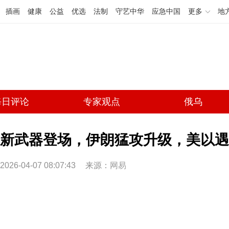
插画
健康
公益
优选
法制
守艺中华
应急中国
更多
地
每日评论
专家观点
俄乌
新武器登场，伊朗猛攻升级，美以遇阻
2026-04-07 08:07:43
来源：
网易