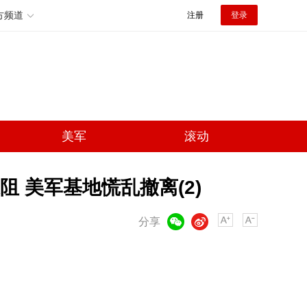
方频道
注册
登录
美军
滚动
 美军基地慌乱撤离(2)
微信
微博
分享