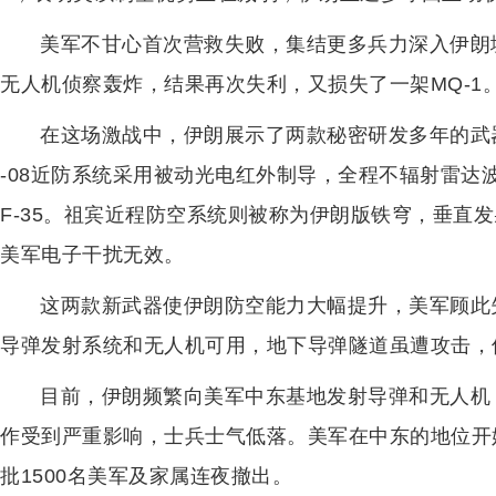
美军不甘心首次营救失败，集结更多兵力深入伊朗境内
无人机侦察轰炸，结果再次失利，又损失了一架MQ-1
在这场激战中，伊朗展示了两款秘密研发多年的武
-08近防系统采用被动光电红外制导，全程不辐射雷达
F-35。祖宾近程防空系统则被称为伊朗版铁穹，垂直
美军电子干扰无效。
这两款新武器使伊朗防空能力大幅提升，美军顾此
导弹发射系统和无人机可用，地下导弹隧道虽遭攻击，
目前，伊朗频繁向美军中东基地发射导弹和无人机
作受到严重影响，士兵士气低落。美军在中东的地位开
批1500名美军及家属连夜撤出。