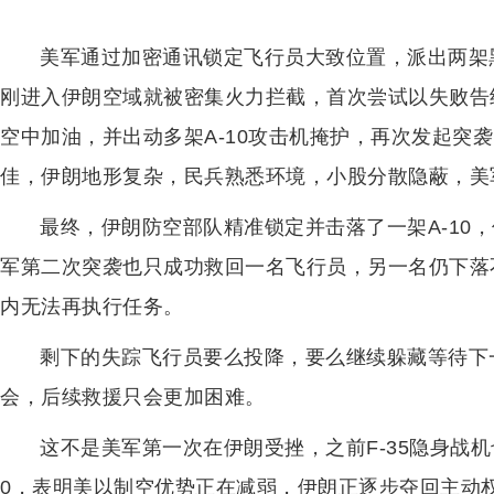
美军通过加密通讯锁定飞行员大致位置，派出两架
刚进入伊朗空域就被密集火力拦截，首次尝试以失败告终
空中加油，并出动多架A-10攻击机掩护，再次发起突袭
佳，伊朗地形复杂，民兵熟悉环境，小股分散隐蔽，美
最终，伊朗防空部队精准锁定并击落了一架A-10
军第二次突袭也只成功救回一名飞行员，另一名仍下落
内无法再执行任务。
剩下的失踪飞行员要么投降，要么继续躲藏等待下
会，后续救援只会更加困难。
这不是美军第一次在伊朗受挫，之前F-35隐身战机也
0，表明美以制空优势正在减弱，伊朗正逐步夺回主动