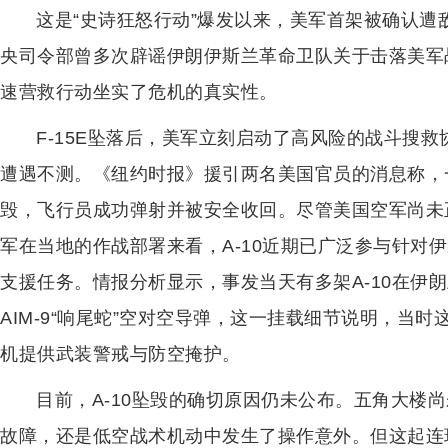
这是“史诗狂怒行动”爆发以来，美军首架被确认
央司令部曾多次辟谣伊朗伊斯兰革命卫队关于击落美军
速营救行动坐实了危机的真实性。
F-15E坠落后，美军立刻启动了高风险的战斗搜
遭遇不测。《纽约时报》援引两名美国官员的消息称，一架
毁，飞行员成功弹射并被安全收回。尽管美国空军尚未正
军在当地的作战部署来看，A-10近期已广泛参与针对
支援任务。情报分析显示，事发当天有多架A-10在伊
AIM-9“响尾蛇”空对空导弹，这一挂载细节说明，当时
机提供武装警戒与防空掩护。
目前，A-10坠毁的确切原因仍未公布。五角大楼
故障，还是低空战术机动中发生了操作意外。但这起连