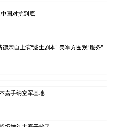
跟中国对抗到底
清德亲自上演“逃生剧本” 美军方围观“服务”
日本嘉手纳空军基地
，超级抹红大赛开始了