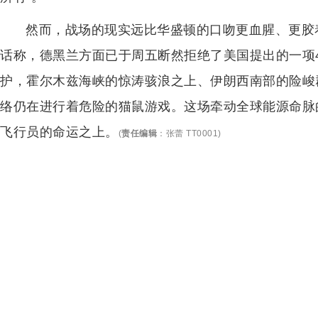
然而，战场的现实远比华盛顿的口吻更血腥、更胶
话称，德黑兰方面已于周五断然拒绝了美国提出的一项
护，霍尔木兹海峡的惊涛骇浪之上、伊朗西南部的险峻
络仍在进行着危险的猫鼠游戏。这场牵动全球能源命脉的
飞行员的命运之上。
(
责任编辑
：
张蕾 TT0001
)