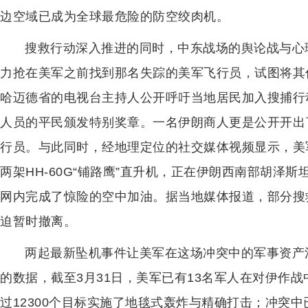
边空域已成为全球最危险的防空绞肉机。
搜救行动深入推进的同时，中东战场的舆论战与心
力抢在美军之前找到那名失踪的美军飞行员，试图将其
哈迈德省的电视台主持人公开呼吁当地居民加入搜捕行
人员的平民颁发特别奖章。一名伊朗商人更是公开开出
行员。与此同时，经地理定位的社交媒体视频显示，美军搜
两架HH-60G“铺路鹰”直升机，正在伊朗西南部胡泽
网内完成了惊险的空中加油。据当地媒体报道，部分搜
迫暂时撤离。
两起最新坠机事件让美军在这场冲突中的军事资产
的数据，截至3月31日，美军已有13名军人在对伊作战
过12300个目标实施了地毯式轰炸与精确打击；冲突中已