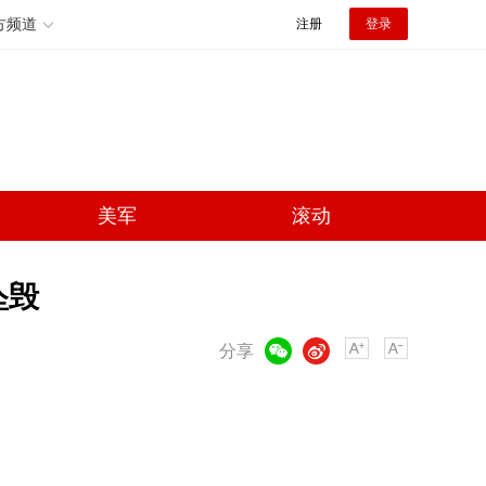
方频道
注册
登录
美军
滚动
坠毁
微信
微博
分享