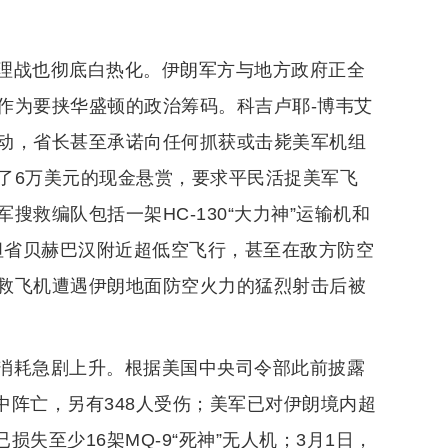
理战也彻底白热化。伊朗军方与地方政府正全
作为要挟华盛顿的政治筹码。科吉卢耶-博韦艾
动，省长甚至承诺向任何抓获或击毙美军机组
了6万美元的现金悬赏，要求平民活捉美军飞
救编队包括一架HC-130“大力神”运输机和
斯坦省贝赫巴汉附近超低空飞行，甚至在敌方防空
救飞机遭遇伊朗地面防空火力的猛烈射击后被
消耗急剧上升。根据美国中央司令部此前披露
中阵亡，另有348人受伤；美军已对伊朗境内超
损失至少16架MQ-9“死神”无人机；3月1日，