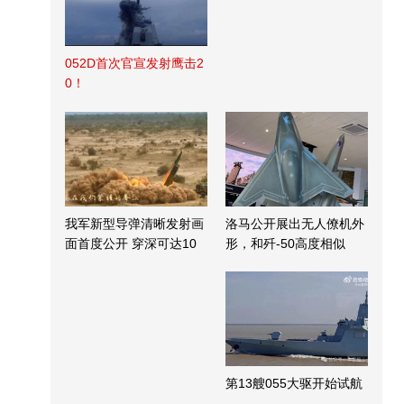
052D首次官宣发射鹰击2
0！
我军新型导弹清晰发射画
洛马公开展出无人僚机外
面首度公开 穿深可达10
形，和歼-50高度相似
米
第13艘055大驱开始试航