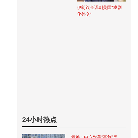
伊朗议长讽刺美国“戏剧
化外交”
24小时热点
管姚：中方对美“亮剑”反