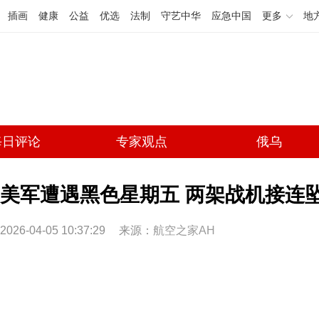
插画
健康
公益
优选
法制
守艺中华
应急中国
更多
地
每日评论
专家观点
俄乌
美军遭遇黑色星期五 两架战机接连
2026-04-05 10:37:29
来源：
航空之家AH