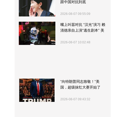
跟中国对抗到底
2026-08-07 09:55:09
嘴上叫嚣对抗 “汉光”演习 赖
清德亲自上演“逃生剧本” 美
军方围观“服务”
2026-08-07 10:02:48
“向特朗普同志致敬！”美
国，超级抹红大赛开始了
2026-08-07 09:43:32