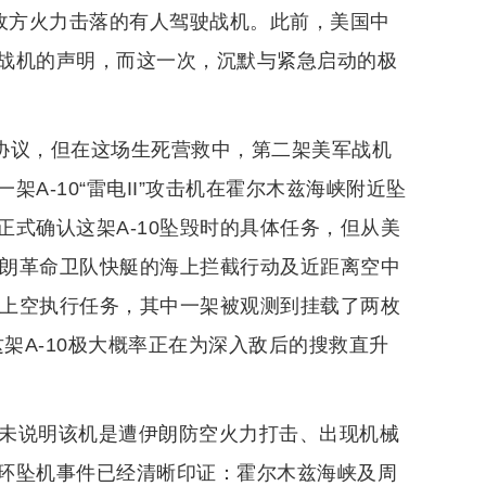
遭敌方火力击落的有人驾驶战机。此前，美国中
战机的声明，而这一次，沉默与紧急启动的极
救协议，但在这场生死营救中，第二架美军战机
A-10“雷电II”攻击机在霍尔木兹海峡附近坠
式确认这架A-10坠毁时的具体任务，但从美
伊朗革命卫队快艇的海上拦截行动及近距离空中
朗上空执行任务，其中一架被观测到挂载了两枚
这架A-10极大概率正在为深入敌后的搜救直升
尚未说明该机是遭伊朗防空火力打击、出现机械
环坠机事件已经清晰印证：霍尔木兹海峡及周