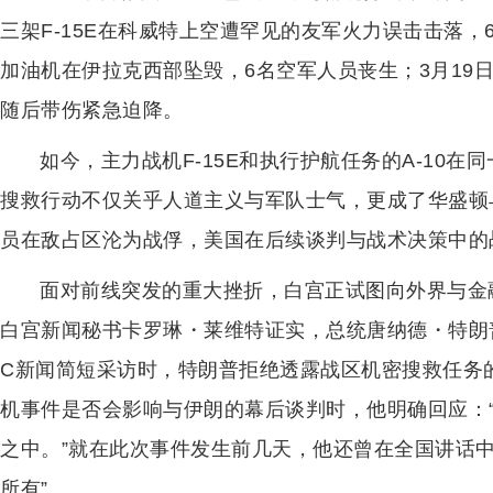
三架F-15E在科威特上空遭罕见的友军火力误击击落，6
加油机在伊拉克西部坠毁，6名空军人员丧生；3月19日
随后带伤紧急迫降。
如今，主力战机F-15E和执行护航任务的A-10
搜救行动不仅关乎人道主义与军队士气，更成了华盛顿
员在敌占区沦为战俘，美国在后续谈判与战术决策中的
面对前线突发的重大挫折，白宫正试图向外界与金
白宫新闻秘书卡罗琳・莱维特证实，总统唐纳德・特朗
C新闻简短采访时，特朗普拒绝透露战区机密搜救任务
机事件是否会影响与伊朗的幕后谈判时，他明确回应：
之中。”就在此次事件发生前几天，他还曾在全国讲话中
所有”。