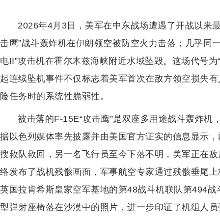
2026年4月3日，美军在中东战场遭遇了开战以来最
击鹰”战斗轰炸机在伊朗领空被防空火力击落；几乎同一
电II”攻击机在霍尔木兹海峡附近水域坠毁。这场代号为
起连续坠机事件不仅标志着美军首次在敌方领空损失有
险任务时的系统性脆弱性。
被击落的F-15E“攻击鹰”是双座多用途战斗轰炸
据以色列媒体率先披露并由美国官方证实的信息显示，
搜救队救回，另一名飞行员至今下落不明，美军正在敌
络发布了战机残骸画面，军事航空专家通过残骸垂尾上
英国拉肯希斯皇家空军基地的第48战斗机联队第494战斗
型弹射座椅落在沙漠中的照片，进一步印证了机组人员