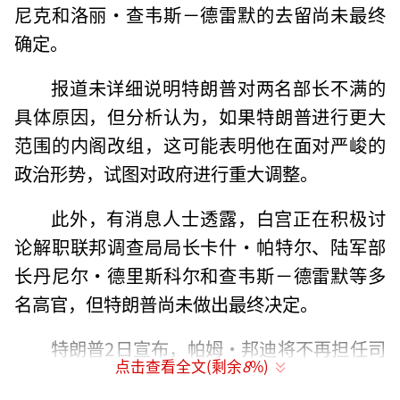
尼克和洛丽·查韦斯－德雷默的去留尚未最终
确定。
报道未详细说明特朗普对两名部长不满的
具体原因，但分析认为，如果特朗普进行更大
范围的内阁改组，这可能表明他在面对严峻的
政治形势，试图对政府进行重大调整。
此外，有消息人士透露，白宫正在积极讨
论解职联邦调查局局长卡什·帕特尔、陆军部
长丹尼尔·德里斯科尔和查韦斯－德雷默等多
名高官，但特朗普尚未做出最终决定。
特朗普2日宣布，帕姆·邦迪将不再担任司
点击查看全文(剩余
8
%)
法部长一职，成为其第二个总统任期内第二名