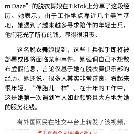
m Daze”的脱衣舞娘在TikTok上分享了这段经
历。她表示，由于工作地点靠近几个美军基
地，她遇到了越来越多寻求陪伴的年轻士兵，
他们花光了所有的钱，显得很沮丧。
这名脱衣舞娘提到，这些士兵似乎即将被
部署或即将面临某种事件。她强调自己不想散
布虚假信息，言论仅基于她在脱衣舞俱乐部的
经历。她还说，很多人其实非常善良，看起来
很年轻，“像胎儿一样”。在十年的工作中，
这是她第一次遇到军人如此频繁且大方地为她
的服务花钱。
有外国网民在社交平台上转发了该视频，
并提到了《华盛顿邮报》的一则报道，称五角
点击查看全文(剩余
42
%)