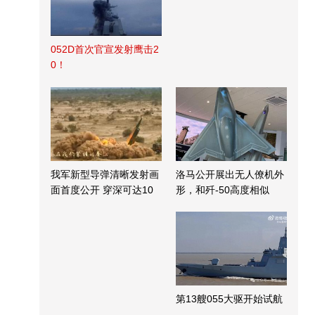
052D首次官宣发射鹰击2
0！
我军新型导弹清晰发射画
洛马公开展出无人僚机外
面首度公开 穿深可达10
形，和歼-50高度相似
米
第13艘055大驱开始试航