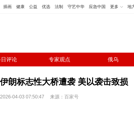
插画
健康
公益
优选
法制
守艺中华
应急中国
更多
地
每日评论
专家观点
俄乌
伊朗标志性大桥遭袭 美以袭击致损
2026-04-03 07:50:47
来源：
百家号