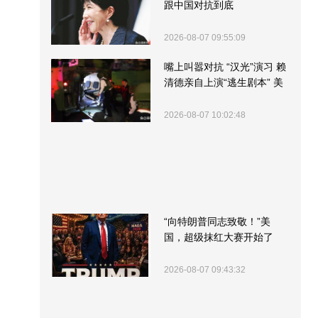
跟中国对抗到底
2026-08-07 09:55:09
嘴上叫嚣对抗 “汉光”演习 赖
清德亲自上演“逃生剧本” 美
军方围观“服务”
2026-08-07 10:02:48
“向特朗普同志致敬！”美
国，超级抹红大赛开始了
2026-08-07 09:43:32