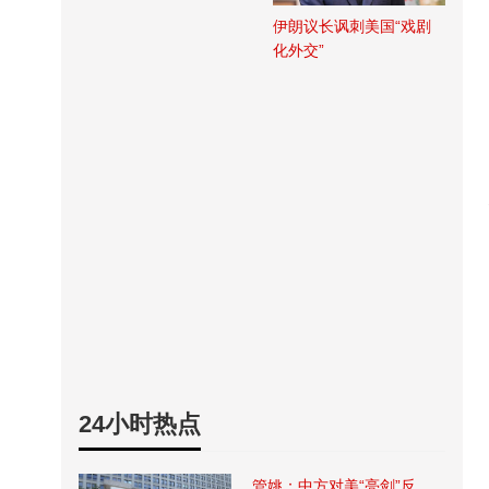
伊朗议长讽刺美国“戏剧
化外交”
24小时热点
管姚：中方对美“亮剑”反