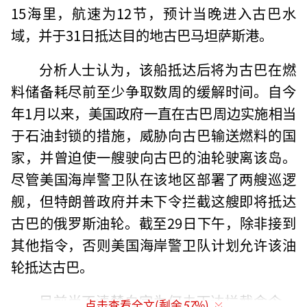
15海里，航速为12节，预计当晚进入古巴水
域，并于31日抵达目的地古巴马坦萨斯港。
分析人士认为，该船抵达后将为古巴在燃
料储备耗尽前至少争取数周的缓解时间。自今
年1月以来，美国政府一直在古巴周边实施相当
于石油封锁的措施，威胁向古巴输送燃料的国
家，并曾迫使一艘驶向古巴的油轮驶离该岛。
尽管美国海岸警卫队在该地区部署了两艘巡逻
舰，但特朗普政府并未下令拦截这艘即将抵达
古巴的俄罗斯油轮。截至29日下午，除非接到
其他指令，否则美国海岸警卫队计划允许该油
轮抵达古巴。
目前尚不清楚白宫为何未下达拦截命令，
点击查看全文(剩余
57
%)