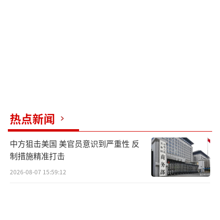
对美方的威胁，古巴官方态度强硬，表示
国家已准备好自卫。古巴外交部副部长德科西
奥在美国全国广播公司节目中表示，古巴军队
正在为可能的军事侵略做准备，并强调古巴真
诚希望军事侵略不会发生，既看不到其发生的
必要性，也认为毫无正当理由。
俄罗斯外交部发表声明，声援古巴政府和
热点新闻
人民，指出美国对古巴封锁禁运导致古巴面临
中方狙击美国 美官员意识到严重性 反
严峻挑战，强调俄方将继续向古巴提供必要支
制措施精准打击
持。
（责任编辑：于浩淙 zx0176）
2026-08-07 15:59:12