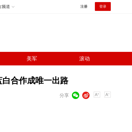
方频道
注册
登录
美军
滚动
蓝白合作成唯一出路
微信
微博
分享