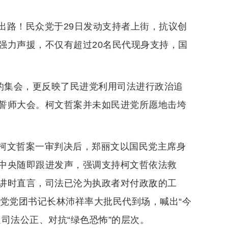
一出路！民众党于29日发动支持者上街，抗议创
强力声援，不仅有超过20名民代现身支持，国
冤的集会，更反映了民进党利用司法进行政治追
誓师大会。柯文哲案并未如民进党所愿地击垮
柯文哲案一审判决后，郑丽文以国民党主席身
中央随即跟进发声，强调支持柯文哲依法救
讲时直言，司法已沦为执政者对付政敌的工
民党党团书记长林沛祥率大批民代到场，喊出“今
司法公正、对抗“绿色恐怖”的层次。