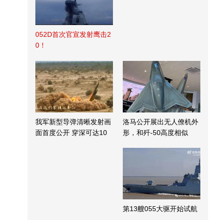
052D首次官宣发射鹰击2
0！
我军新型导弹清晰发射画
洛马公开展出无人僚机外
面首度公开 穿深可达10
形，和歼-50高度相似
米
第13艘055大驱开始试航