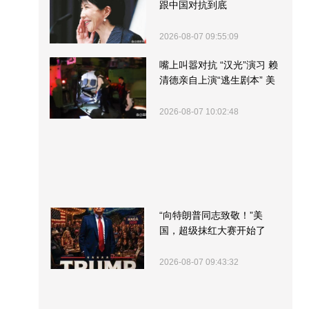
跟中国对抗到底
2026-08-07 09:55:09
嘴上叫嚣对抗 “汉光”演习 赖
清德亲自上演“逃生剧本” 美
军方围观“服务”
2026-08-07 10:02:48
“向特朗普同志致敬！”美
国，超级抹红大赛开始了
2026-08-07 09:43:32