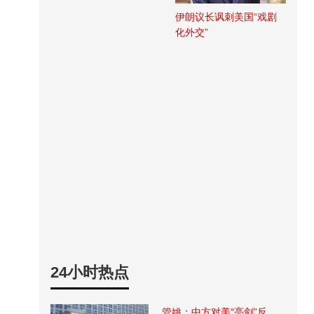
伊朗议长讽刺美国“戏剧
化外交”
24小时热点
管姚：中方对美“亮剑”反