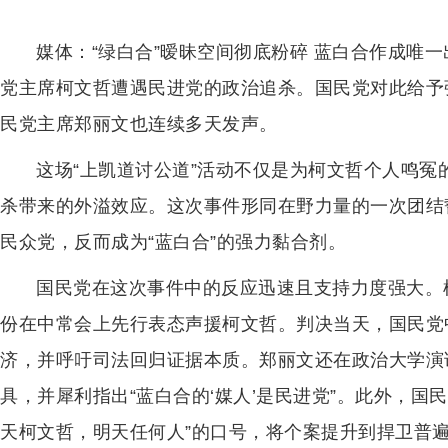
媒体：“绿白合”暧昧空间彻底粉碎 蓝白合作成唯
党主席柯文哲遭遇民进党的政治追杀。国民党对此给予
民党主席郑丽文也连续多天发声。
这场“上凯道讨公道”活动不仅是为柯文哲个人鸣
杀带来的外溢效应。这次事件形同在野力量的一次团结
民众党，反而成为“蓝白合”的强力黏合剂。
国民党在这次事件中的反应迅速且支持力度强大。
份在中常会上先行表态声援柯文哲。判决当天，国民党
济，并呼吁司法回归证据本质。郑丽文还在政治大学演
具，并犀利指出“蓝白合的‘媒人’是民进党”。此外，国
天柯文哲，明天任何人”的口号，将个案提升到捍卫普遍