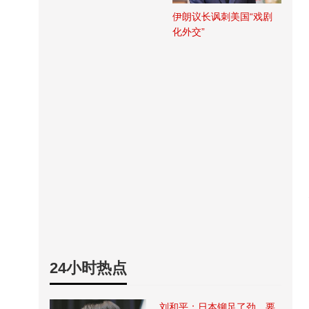
伊朗议长讽刺美国“戏剧
化外交”
24小时热点
刘和平：日本铆足了劲，要