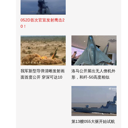
052D首次官宣发射鹰击2
0！
我军新型导弹清晰发射画
洛马公开展出无人僚机外
面首度公开 穿深可达10
形，和歼-50高度相似
米
第13艘055大驱开始试航