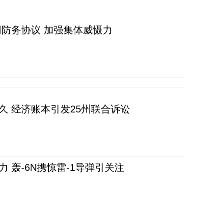
防务协议 加强集体威慑力
久 经济账本引发25州联合诉讼
 轰-6N携惊雷-1导弹引关注