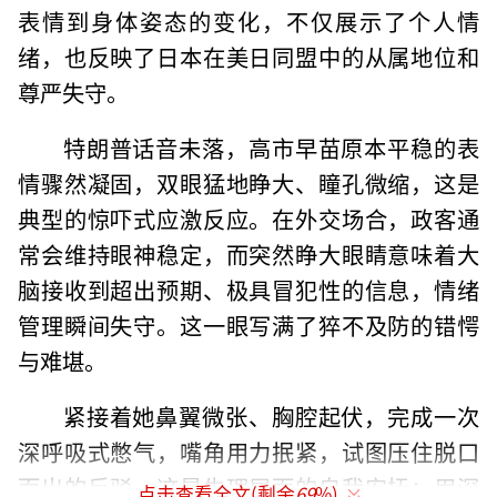
表情到身体姿态的变化，不仅展示了个人情
绪，也反映了日本在美日同盟中的从属地位和
尊严失守。
特朗普话音未落，高市早苗原本平稳的表
情骤然凝固，双眼猛地睁大、瞳孔微缩，这是
典型的惊吓式应激反应。在外交场合，政客通
常会维持眼神稳定，而突然睁大眼睛意味着大
脑接收到超出预期、极具冒犯性的信息，情绪
管理瞬间失守。这一眼写满了猝不及防的错愕
与难堪。
紧接着她鼻翼微张、胸腔起伏，完成一次
深呼吸式憋气，嘴角用力抿紧，试图压住脱口
而出的反驳。这是生理层面的自我安抚：用深
点击查看全文(剩余
69
%)