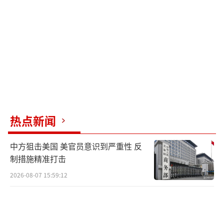
协。
日本文化中，微笑不仅是开心的表现，更
是社交铠甲与等级礼仪。面对上位者，微笑是
谦卑服从的符号，不能流露不满与反抗；公开
场合，微笑是“不给他人添麻烦”的修养，避
免场面失控；外交语境下，微笑是国家形象的
门面，再屈辱也要维持体面。高市早苗的僵笑
热点新闻
不是认同，而是别无选择的隐忍：反驳会得罪
中方狙击美国 美官员意识到严重性 反
美国，沉默又颜面尽失，只能用微笑硬扛，把
制措施精准打击
所有难堪吞进肚里。
2026-08-07 15:59:12
这组肢体语言揭示了美日同盟的微妙博
弈。美国的强势霸凌体现在特朗普拿日本历史
伤痛开玩笑，无视盟友尊严，施压日本为对伊