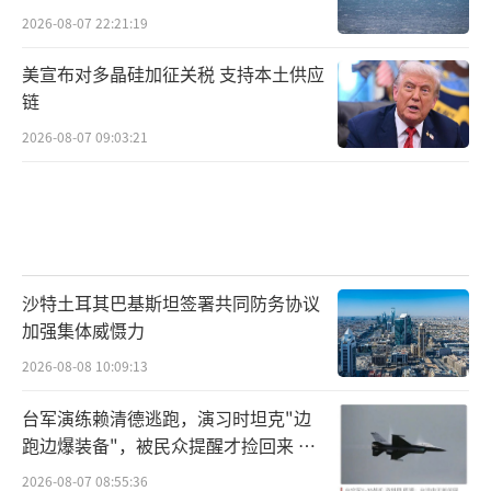
2026-08-07 22:21:19
美宣布对多晶硅加征关税 支持本土供应
链
2026-08-07 09:03:21
沙特土耳其巴基斯坦签署共同防务协议
加强集体威慑力
2026-08-08 10:09:13
台军演练赖清德逃跑，演习时坦克"边
跑边爆装备"，被民众提醒才捡回来 演
习状况频出引发关注
2026-08-07 08:55:36