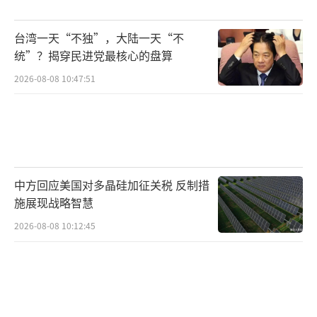
行动背书，同盟关系完全不对等。日本则显得
台湾一天“不独”，大陆一天“不
被动工具化，730亿美元商业合作换不来基本尊
统”？揭穿民进党最核心的盘算
重，既要掏钱买单，又要为美国争议行动站
2026-08-08 10:47:51
台，连外交尊严都无法保全。一贯强硬的高市
早苗在白宫只能用僵硬微笑与局促身体示弱，
所谓“自主外交”沦为空谈。
高市早苗的每一个动作都在诉说：在美日
中方回应美国对多晶硅加征关税 反制措
同盟里，日本始终是被拿捏的一方。这场以历
施展现战略智慧
史为武器的公开羞辱，不仅是一次外交尴尬，
2026-08-08 10:12:45
更戳破了美日“平等伙伴”的假象——当盟友的
尊严可以被随意调侃，所谓同盟，不过是强者
对弱者的支配。
（责任编辑：卢其龙 CM0882）