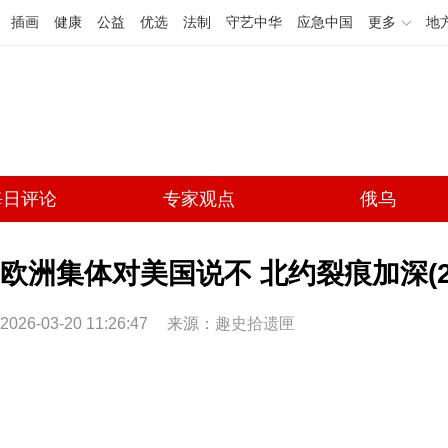
插画
健康
公益
优选
法制
守艺中华
应急中国
更多
地
每日评论
专家观点
俄乌
欧洲集体对美国说不 北约裂痕加深(2
2026-03-20 11:26:47
来源：
趣史拾遗匣