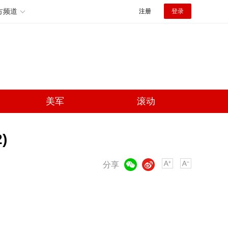
方频道
注册
登录
美军
滚动
)
微信
微博
分享