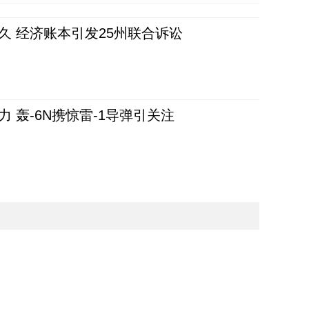
久 经济账本引发25州联合诉讼
 轰-6N携惊雷-1导弹引关注