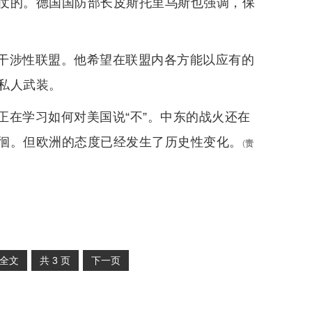
仗的。德国国防部长皮斯托里乌斯也强调，保
干涉性联盟。他希望在联盟内各方能以应有的
私人武装。
正在学习如何对美国说“不”。中东的战火还在
徊。但欧洲的态度已经发生了历史性变化。
(
责
全文
共
3
页
下一页