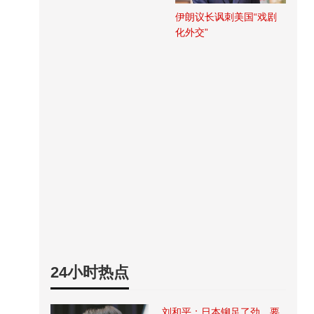
伊朗议长讽刺美国“戏剧
化外交”
24小时热点
刘和平：日本铆足了劲，要