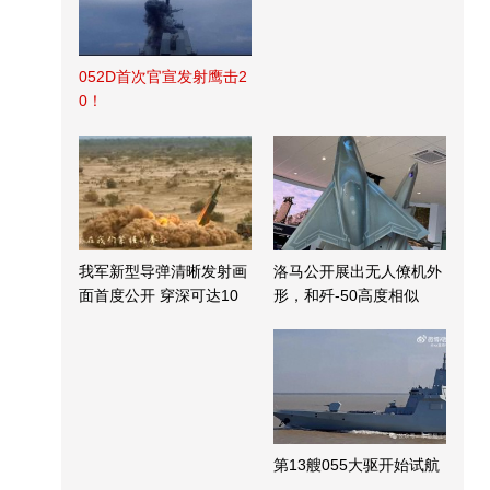
052D首次官宣发射鹰击2
0！
我军新型导弹清晰发射画
洛马公开展出无人僚机外
面首度公开 穿深可达10
形，和歼-50高度相似
米
第13艘055大驱开始试航