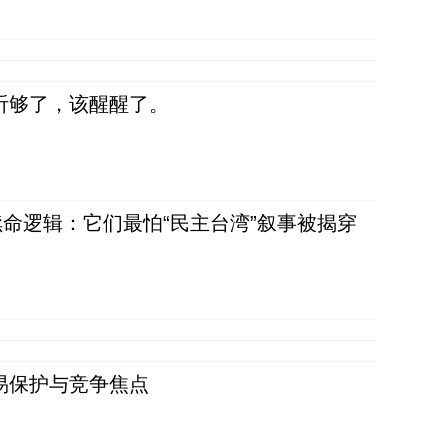
听够了，该醒醒了。
命逻辑：它们最怕“民主台湾”叙事被揭穿
易保护与竞争焦点