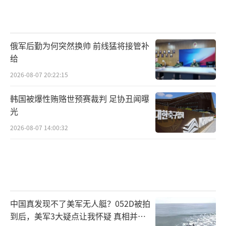
俄军后勤为何突然换帅 前线猛将接管补
给
2026-08-07 20:22:15
韩国被爆性贿赂世预赛裁判 足协丑闻曝
光
2026-08-07 14:00:32
中国真发现不了美军无人艇？052D被拍
到后，美军3大疑点让我怀疑 真相并非