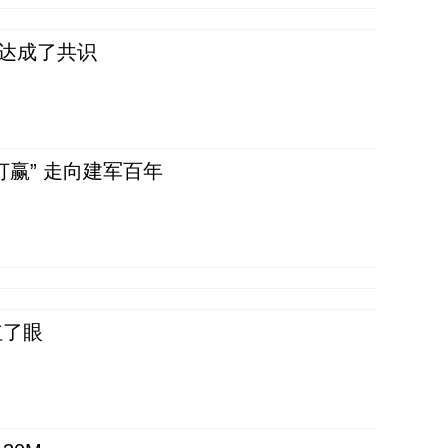
民达成了共识
赢” 走向建军百年
红了眼