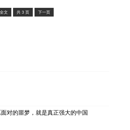
全文
共
3
页
下一页
愿面对的噩梦，就是真正强大的中国