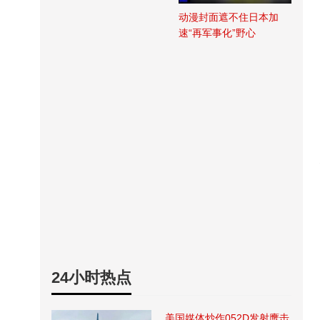
动漫封面遮不住日本加
速“再军事化”野心
24小时热点
美国媒体炒作052D发射鹰击