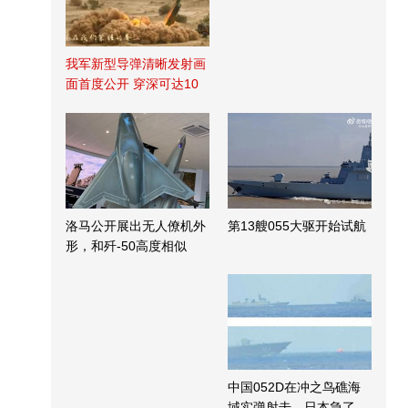
我军新型导弹清晰发射画
面首度公开 穿深可达10
米
洛马公开展出无人僚机外
第13艘055大驱开始试航
形，和歼-50高度相似
中国052D在冲之鸟礁海
域实弹射击，日本急了