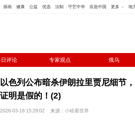
插画
健康
公益
优选
法制
守艺中华
应急中国
更多
地
每日评论
专家观点
俄乌
以色列公布暗杀伊朗拉里贾尼细节，
证明是假的！(2)
2026-03-18 15:29:02
来源：
小椛看世界