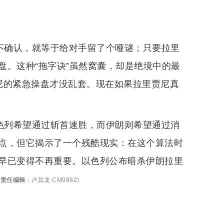
方不确认，就等于给对手留了个哑谜；只要拉里
盘。这种“拖字诀”虽然窝囊，却是绝境中的最
尼的紧急操盘才没乱套。现在如果拉里贾尼真
以色列希望通过斩首速胜，而伊朗则希望通过消
点，但它揭示了一个残酷现实：在这个算法时
早已变得不再重要。以色列公布暗杀伊朗拉里
(
责任编辑
：
卢其龙 CM0882
)