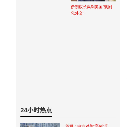
伊朗议长讽刺美国“戏剧
化外交”
24小时热点
管姚：中方对美“亮剑”反