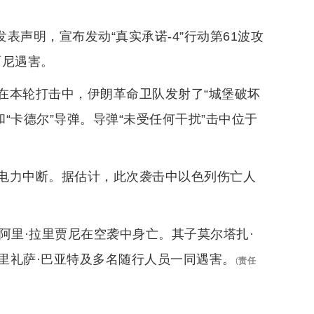
表声明，宣布发动“真实承诺-4”行动第61波攻
贾尼遇害。
在本轮打击中，伊朗革命卫队发射了“城堡破坏
和“卡德尔”导弹。导弹“未受任何干扰”击中位于
电力中断。据估计，此次袭击中以色列伤亡人
阿里·拉里贾尼在空袭中身亡。其子莫尔塔扎·
里礼萨·巴亚特及多名随行人员一同遇害。
(
责任