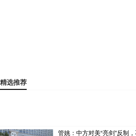
精选推荐
管姚：中方对美“亮剑”反制