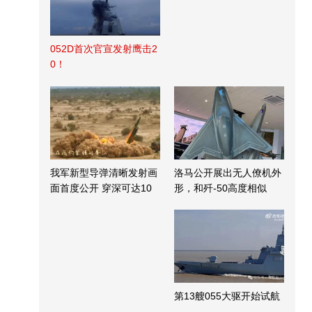
052D首次官宣发射鹰击2
0！
我军新型导弹清晰发射画
洛马公开展出无人僚机外
面首度公开 穿深可达10
形，和歼-50高度相似
米
第13艘055大驱开始试航