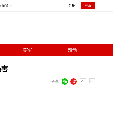
方频道
注册
登录
美军
滚动
遇害
微信
微博
分享