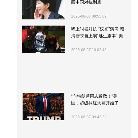
跟中国对抗到底
2026-08-07 09:55:09
嘴上叫嚣对抗 “汉光”演习 赖
清德亲自上演“逃生剧本” 美
军方围观“服务”
2026-08-07 10:02:48
“向特朗普同志致敬！”美
国，超级抹红大赛开始了
2026-08-07 09:43:32