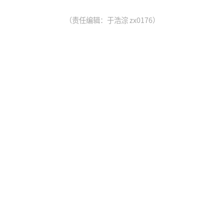
（责任编辑：于浩淙 zx0176）