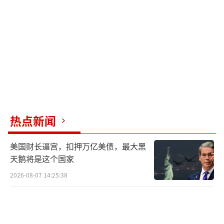
格。路透社和益普索集团最新民调显示，美国
民众普遍不满高昂生活成本，对特朗普政府无
法有效应对这个问题感到失望。
美国能源部宣布，将释放1.72亿桶战略石
油储备，以应对美国和以色列空袭伊朗引发的
油价上涨。
热点新闻
美军战争成本远高于对外披露水平 实际开销惊
人。
（责任编辑：卢其龙 CM0882）
美国财长逼宫，扣押万亿美债，最大黑
天鹅将是这个国家
2026-08-07 14:25:38