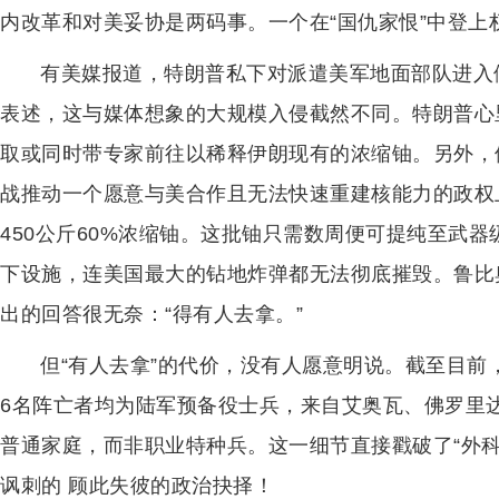
内改革和对美妥协是两码事。一个在“国仇家恨”中登
有美媒报道，特朗普私下对派遣美军地面部队进入
表述，这与媒体想象的大规模入侵截然不同。特朗普心
取或同时带专家前往以稀释伊朗现有的浓缩铀。另外，
战推动一个愿意与美合作且无法快速重建核能力的政权
450公斤60%浓缩铀。这批铀只需数周便可提纯至武
下设施，连美国最大的钻地炸弹都无法彻底摧毁。鲁比
出的回答很无奈：“得有人去拿。”
但“有人去拿”的代价，没有人愿意明说。截至目前
6名阵亡者均为陆军预备役士兵，来自艾奥瓦、佛罗里达
普通家庭，而非职业特种兵。这一细节直接戳破了“外科
讽刺的 顾此失彼的政治抉择！