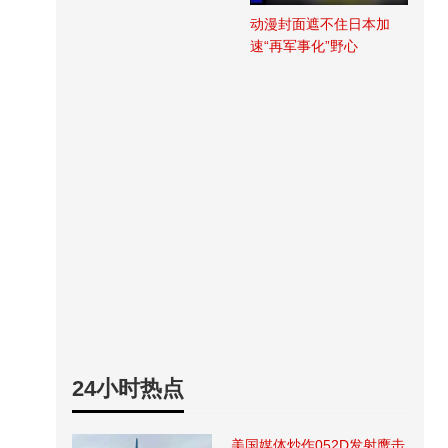
动漫封面遮不住日本加
速“再军事化”野心
24小时热点
美国媒体炒作052D发射鹰击