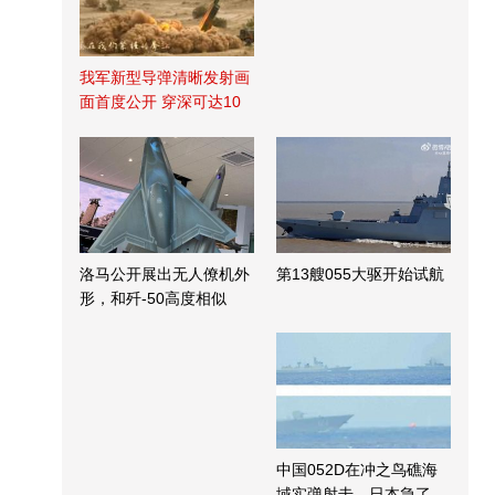
我军新型导弹清晰发射画
面首度公开 穿深可达10
米
洛马公开展出无人僚机外
第13艘055大驱开始试航
形，和歼-50高度相似
中国052D在冲之鸟礁海
域实弹射击，日本急了