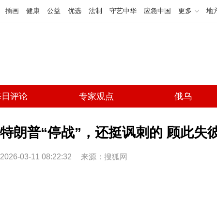
插画
健康
公益
优选
法制
守艺中华
应急中国
更多
地
每日评论
专家观点
俄乌
特朗普“停战”，还挺讽刺的 顾此失
2026-03-11 08:22:32
来源：
搜狐网