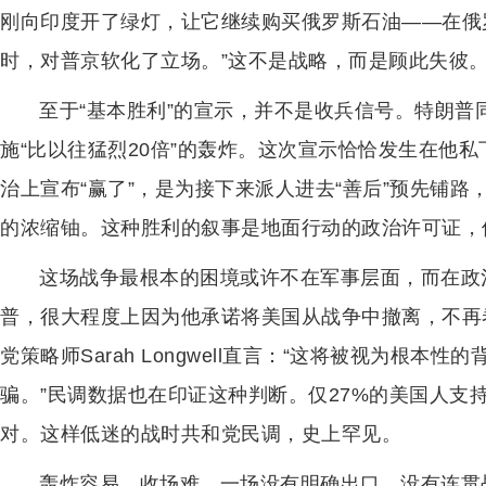
刚向印度开了绿灯，让它继续购买俄罗斯石油——在俄
时，对普京软化了立场。”这不是战略，而是顾此失彼
至于“基本胜利”的宣示，并不是收兵信号。特朗
施“比以往猛烈20倍”的轰炸。这次宣示恰恰发生在他
治上宣布“赢了”，是为接下来派人进去“善后”预先铺
的浓缩铀。这种胜利的叙事是地面行动的政治许可证，
这场战争最根本的困境或许不在军事层面，而在政
普，很大程度上因为他承诺将美国从战争中撤离，不再
党策略师Sarah Longwell直言：“这将被视为根
骗。”民调数据也在印证这种判断。仅27%的美国人支
对。这样低迷的战时共和党民调，史上罕见。
轰炸容易，收场难。一场没有明确出口、没有连贯