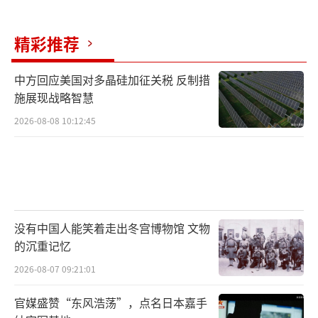
协助应对伊朗在中东地区发动的无人机袭击。
据报道，泽连斯基近日已与阿联酋、卡塔尔、
精彩推荐
巴林、约旦和科威特领导人进行了会谈，讨论
可能的合作事宜。
中方回应美国对多晶硅加征关税 反制措
施展现战略智慧
自2022年乌克兰危机升级以来，俄方已向
2026-08-08 10:12:45
乌克兰发射了数千架沙赫德无人机。而乌克兰
则表示自己在应对大规模无人机袭击时积累了
丰富的技术和经验。在美以联合打击伊朗之
后，作为回应，伊朗已向中东多国的美国目标
发射了数百架无人机。据欧洲媒体报道，乌克
没有中国人能笑着走出冬宫博物馆 文物
的沉重记忆
兰已经开发出造价低廉的无人机拦截器，专门
2026-08-07 09:21:01
用于追踪和摧毁沙赫德无人机，最低成本仅约1
000美元，彻底改写了防空规则，引发各国高度
官媒盛赞“东风浩荡”，点名日本嘉手