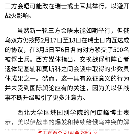
三方会晤可能改在瑞士或土耳其举行，以避开
战火影响。
虽然新一轮三方会晤未能如期举行，但俄
乌双方仍按照2月17日至18日在瑞士日内瓦达成
的协议，在3月5日至6日各向对方移交了500名
被俘士兵。西方媒体指出，交换战俘和阵亡者
遗体是基辅和莫斯科之间会谈中取得的少数具
体成果之一。然而，这一具有象征意义的行为
并未受到国际舆论应有的关注，因为美以伊战
事不断升级吸引了更多注意力。
西北大学区域国别学院的闫庶峰博士表
示，美以伊战事的爆发和持续给俄乌冲突的解
决带来了更多不确定性。中东紧张局势吸引了
点击查看全文(剩余
75
%)