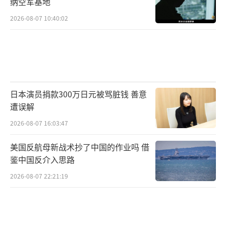
关注。美为何突然放松对俄石油制裁？缓解市
纳空军基地
场压力！
（责任编辑：卢其龙 CM0882）
2026-08-07 10:40:02
日本演员捐款300万日元被骂脏钱 善意
遭误解
2026-08-07 16:03:47
美国反航母新战术抄了中国的作业吗 借
鉴中国反介入思路
2026-08-07 22:21:19