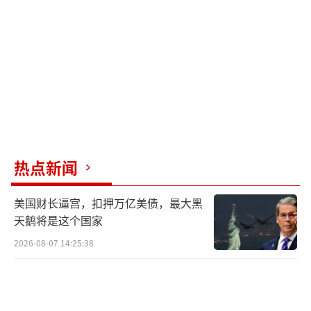
市场出现了预期中的恐慌情绪，石油价格飙升
至2023年以来的最高水平。美国原油基准——
西得克萨斯中质原油期货价格上周累计上涨幅
度达到36%。油价上涨主要受到中东地区冲突
不断升级以及霍尔木兹海峡航运受阻的推动，
因为该海峡通常承担全球约20%的石油供应运
输。
热点新闻
美国财政部长贝森特表示，美国可能扩大
美国财长逼宫，扣押万亿美债，最大黑
对俄罗斯石油制裁的解除范围，以缓解市场压
天鹅将是这个国家
力。他提到，目前海上有数亿桶受到制裁限制
2026-08-07 14:25:38
的俄罗斯石油，通过解除这些限制，美国财政
部可以增加市场供应。此前一天，美国政府已
允许印度暂时购买俄罗斯石油，被认为是走出