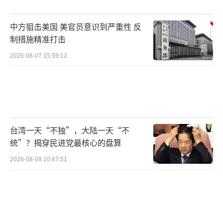
解禁对俄能源制裁的重要一步。贝森特辩称，
这一决定“不会为俄罗斯政府带来显著的财政
中方狙击美国 美官员意识到严重性 反
收益”。对于此次进一步解禁对俄能源制裁，
制措施精准打击
他表示，美国政府正在研究是否扩大这项被称
2026-08-07 15:59:12
为临时性的措施，以缓解市场压力。
俄罗斯总统特别代表德米特里耶夫随后回
应称，俄罗斯正在与美国就这一问题进行讨
论，并表示西方制裁已被证明对全球经济产生
台湾一天“不独”，大陆一天“不
负面影响。
统”？揭穿民进党最核心的盘算
2026-08-08 10:47:51
尽管俄乌前线的冲突烈度从未减弱，三方
会晤也被延期，乌克兰仍然介入这场远在千里
之外的地缘冲突。泽连斯基表示，包括美国在
内的多个国家已向乌克兰寻求帮助，他已下令