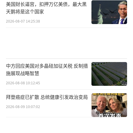
尽管美国和以色列都极力反对穆杰塔巴·
美国财长逼宫，扣押万亿美债，最大黑
哈梅内伊，但在伊朗国内，他已经收到了极大
天鹅将是这个国家
的支持。美国有线电视新闻网（CNN）注意
2026-08-07 14:25:38
到，在任命消息传出后，伊朗各主要权力中心
迅速团结在了穆杰塔巴·哈梅内伊的周围。伊
朗专家会议在一份声明中敦促伊朗民众保持团
结、效忠新领袖，并表示，尽管面临外部压力
中方回应美国对多晶硅加征关税 反制措
和安全威胁，但专家会议仍然做出了这一决
施展现战略智慧
定。
（责任编辑：于浩淙 zx0176）
2026-08-08 10:12:45
拜登癌症已扩散 总统健康引发政治变局
2026-08-09 10:07:02