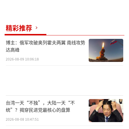
最高统帅。伊朗专家会议是负责选举、监督、
罢黜伊朗最高领袖的最高权力机构。当地时间3
月8日，伊朗专家会议成员穆赫辛·海达里·阿
精彩推荐
莱卡西尔在一段视频中表示，候选人是根据哈
梅内伊的指示选定的，即伊朗最高领袖应
博主：俄军攻破奥列霍夫两翼 南线攻势
该“被敌人憎恨”。
达高峰
2026-08-09 10:06:18
当地时间3月5日，在接受美国“Axios新闻
网”电话采访时，特朗普承认，穆杰塔巴·哈
梅内伊是最有可能的伊朗最高领袖继任者，但
他同时明确宣称，“这一结果不可接受”。特
朗普声称：“哈梅内伊的儿子是我无法接受
台湾一天“不独”，大陆一天“不
的，我们想要的是一个能给伊朗带来和谐与和
统”？揭穿民进党最核心的盘算
平的人。”
2026-08-08 10:47:51