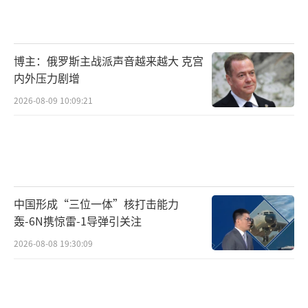
伊斯兰的教士头衔。不过，他从未在伊朗政府
中担任过任何正式职务。过去，他曾出席过一
博主：俄罗斯主战派声音越来越大 克宫
些拥护者的集会，但很少公开发表讲话。
内外压力剧增
长期以来，穆杰塔巴·哈梅内伊在伊朗的
2026-08-09 10:09:21
角色具有一定的争议，批评人士反对任何带有
家族政治色彩的情况出现，尤其是在君主制被
推翻后的伊朗。2019年，美国财政部曾对穆杰
塔巴·哈梅内伊实施制裁，宣称他“从未被选
中国形成“三位一体”核打击能力
举或任命担任任何政府职务”，却“以官方身
轰-6N携惊雷-1导弹引关注
份代表最高领袖”。
2026-08-08 19:30:09
根据伊朗宪法，最高领袖几乎拥有对各种
重大事务的最终决定权，并担任伊朗武装力量