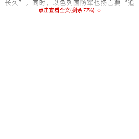
长久”。同时，以色列国防军也扬言要“追
点击查看全文(剩余
77
%)
杀”哈梅内伊的继任者。
尽管特朗普和以军公开威胁，且美国和以
色列联合发动的空袭持续，但伊朗专家会议还
是做出了穆杰塔巴·哈梅内伊继任最高领袖的
决定。此后，伊朗各主要权力中心迅速团结在
了穆杰塔巴·哈梅内伊的周围。包括伊朗专家
会议、伊朗伊斯兰革命卫队、伊朗武装部队总
参谋部、伊朗伊斯兰议会议长，以及当前伊朗
安全事务负责人、伊朗最高国家安全委员会秘
书阿里·拉里贾尼，均已对这一最新任命表示
欢迎，或表态效忠新的伊朗最高领导人。
穆杰塔巴·哈梅内伊出生于1969年，现年5