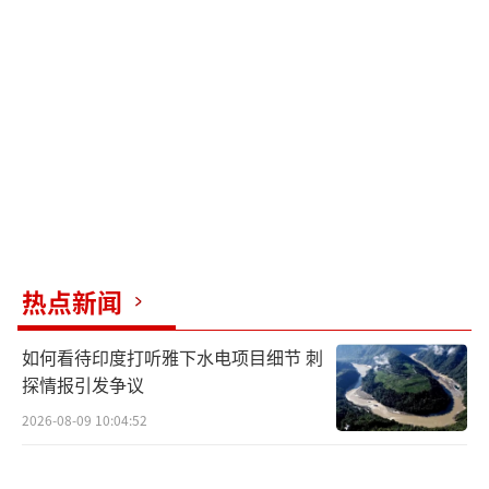
6岁的他是一名中级神职人员，也曾经历过美以
对伊朗的空袭。在父亲哈梅内伊的领导之下，
穆杰塔巴·哈梅内伊积累了自己手中的权力。
一直以来，他与伊朗安全部队关系密切，反对
那些试图与西方接触以遏制伊朗核计划的改革
派人士。路透社援引知情人士透露，他与伊朗
伊斯兰革命卫队的密切关系，使自己在伊朗的
政治和安全机构中拥有更大的影响力，并且作
为其父的“守门人”，在幕后积累了影响力。
热点新闻
和父亲一样，穆杰塔巴·哈梅内伊出生于
如何看待印度打听雅下水电项目细节 刺
伊朗什叶派圣城马什哈德，他在伊朗伊斯兰革
探情报引发争议
命期间长大，年轻时曾参加过两伊战争。穆杰
2026-08-09 10:04:52
塔巴·哈梅内伊曾在伊朗什叶派神学中心库姆
的神学院师从宗教保守派人士，并拥有霍贾特