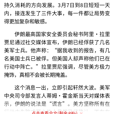
持久消耗的方向发展。3月7日到8日短短一天
内，接连发生了三件大事，每一件都让局势变
得更加复杂和敏感。
伊朗最高国家安全委员会秘书阿里·拉里
贾尼通过社交媒体宣布，伊朗已经俘获了几名
美军士兵。他声称：“据我收到的报告，有几
名美国士兵已被俘。但美国人却声称他们已在
行动中阵亡。”拉里贾尼强调，尽管美方极力
掩饰，真相不会被长期掩盖。
这个消息一出，立即引起轩然大波。美军
中央司令部发言人蒂姆·霍金斯当天对媒体表
示，伊朗的说法是“谎言”。美方坚称所有在
行动中失踪或死亡的人员都已经确认，不存在
点击查看全文(剩余
89
%)