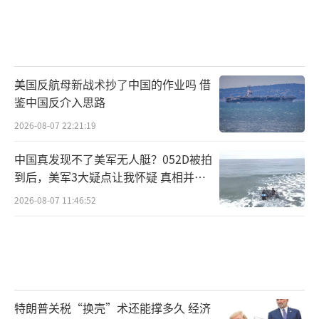
察局。纽约州州长也证实了这一消息。
3月7日，特朗普出席了在特拉华州多佛空
军基地举行的仪式，迎接在冲突中牺牲的六名
美国反航母新战术抄了中国的作业吗 借
美军士兵的遗体。特朗普头戴印有“USA”字
鉴中国反介入思路
样的白色棒球帽，神情凝重地向覆盖着国旗的
2026-08-07 22:21:19
棺木敬礼。白宫表示，这是自美伊冲突爆发以
来，首次举行此类遗体迎接仪式。
中国真发现不了美军无人艇？052D被拍
到后，美军3大疑点让我怀疑 真相并非
伊朗方面也在为长期作战做准备。伊朗最
如此
2026-08-07 11:46:52
高国家安全委员会秘书拉里贾尼向外界表
示：“与美国不同，伊朗已经为一场长期战争
做好了准备。”伊朗总统佩泽希齐扬在3月7日
播出的电视讲话中说，美国要求伊朗“无条件
投降”是“幻想”，伊朗绝不会投降。
特朗普关税“换壳”术还能撑多久 经济