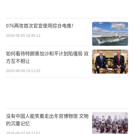
示，在过去一周对伊朗的空袭行动中，投掷了
超过7500枚炸弹。这个数字相当于去年6月以色
列袭击伊朗行动中投掷炸弹数量的两倍。3月7
076两攻首次官宣使用综合电推！
日，以军对伊朗首都德黑兰和中部地区进行了
2026-08-05 10:46:13
新一轮空袭，袭击了导弹储存设施等多处军事
目标。
如何看待特朗普加沙和平计划陷僵局 双
方互不相让
特朗普在3月7日还宣称，美军在3天内击沉
2026-08-09 10:11:03
了42艘伊朗海军舰艇，并瘫痪了伊朗的通信系
统。但伊朗方面驳斥了有关“伊朗导弹能力被
摧毁”的说法。伊朗最高国家安全委员会秘书
拉里贾尼在接受电视采访时说，当前伊朗的导
弹库依然完好，储备充足且稳定，并在被有序
没有中国人能笑着走出冬宫博物馆 文物
的沉重记忆
部署和使用。
2026-08-07 09:21:01