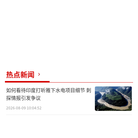
历史上有过类似先例。2016年，伊朗曾扣
押过10名误入其海域的美国海军人员，并很快
公布了现场视频。但这次拉里贾尼只是口头宣
称，并没有提供任何照片或视频证据，这让很
多人怀疑消息的真实性。
就在争论美军士兵是否被俘时，第二件大
事发生了。当地时间3月7日晚上，伊拉克首都
热点新闻
巴格达的夜空突然被爆炸声打破。位于巴格
达“绿区”的美国驻伊拉克大使馆遭到火箭弹
如何看待印度打听雅下水电项目细节 刺
袭击。“绿区”是伊拉克政府和外交机构的核
探情报引发争议
心区域，平时戒备森严。使馆的防空系统紧急
2026-08-09 10:04:52
启动，拦截了来袭的火箭弹，但还是有一枚击
中了直升机停机坪。幸运的是，这次袭击没有
造成人员伤亡。