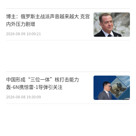
伊拉克总理穆罕默德·什叶派·苏达尼发
博主：俄罗斯主战派声音越来越大 克宫
表声明，要求军方和安全部门彻底调查此事，
内外压力剧增
把肇事者抓起来。他强调，袭击外交使团在任
2026-08-09 10:09:21
何情况下都是不可接受的，这类行为会损害国
家安全和稳定。
值得注意的是，这已经不是近期美国驻伊
拉克外交机构第一次遇袭。几天前，美国驻埃
中国形成“三位一体”核打击能力
轰-6N携惊雷-1导弹引关注
尔比勒领事馆也遭到袭击，设施严重受损，美
方不得不撤离了非必要的外交人员。这次大使
2026-08-08 19:30:09
馆遇袭是自美伊冲突爆发以来，第一次有导弹
落入美国驻巴格达使馆区域。
此外，美国在科威特、巴林和约旦等国的