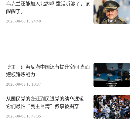
中东煽动战争。民主党参议员安迪·金说，那
乌克兰还能加入北约吗 童话听够了，该
醒醒了。
些美军士兵的死亡是“特朗普选择的结果”，
2026-08-08 13:24:48
他们本不必死。另一位民主党参议员拉斐尔·
沃诺克则说，美国人已经厌倦了中东“没完没
了的战争”。
战场上的实际情况可能比官方公布的要复
博主：远海反潜中国还有提升空间 直面
杂。伊朗方面宣称，在冲突爆发后的第一周，
短板锤炼战力
伊朗武装力量实施了多层次进攻战略，共进行
2026-08-08 15:10:37
了600次导弹打击，使用了各种固体和液体燃料
弹道导弹及巡航导弹。此外还开展了2600次无
从国民党的变迁到民进党的续命逻辑：
人机行动，超过200个位于美军基地和以色列关
它们最怕“民主台湾”叙事被揭穿
键设施的敏感目标被精准打击并遭到摧毁。
2026-08-08 10:47:35
以色列方面也公布了他们的战果。以军表