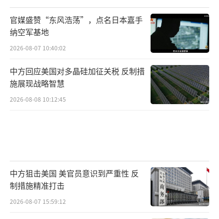
施，但目前主要依靠空袭来打击伊朗。
官媒盛赞“东风浩荡”，点名日本嘉手
这些表态背后反映的是美国面临的现实困
纳空军基地
境。冲突打到第9天，美以联军消耗弹药的速度
2026-08-07 10:40:02
已经超过了生产速度。2月28日一天，美军就击
中方回应美国对多晶硅加征关税 反制措
落了大约140枚导弹和200架无人机。弹药短缺
施展现战略智慧
问题逐渐凸显出来。3月8日，美国国务院宣布
2026-08-08 10:12:45
批准了一项价值约1.5亿美元的对以色列紧急军
售计划，向以色列交付1.2万枚炸弹。这项军售
绕开了国会审批，说明以色列的弹药库存可能
已经告急。
中方狙击美国 美官员意识到严重性 反
美国国内的政治压力也在增大。冲突爆发
制措施精准打击
后，美国国会多名民主党籍议员批评特朗普政
2026-08-07 15:59:12
府，敦促他把精力放在国内事务上，而不是在