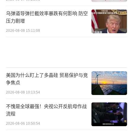
冲突还产生了外溢效应。3月7日晚，阿联
乌弹道导弹拦截效率暴跌有何影响 防空
酋迪拜负责媒体事务的部门在社交媒体上说，
压力剧增
当晚一次空中拦截行动产生的碎片坠落到巴尔
2026-08-08 15:11:08
沙地区的一辆汽车上，造成一名司机死亡。阿
联酋国防部表示，全国部分地区听到的声响是
防空系统拦截弹道导弹以及战斗机拦截无人机
和巡飞弹时产生的。阿联酋总统穆罕默德说，
阿联酋已做好充分准备应对当前威胁。
美国为什么盯上了多晶硅 贸易保护与竞
争焦点
美国在冲突中也付出了其他代价。美国纽
2026-08-08 10:13:54
约市警察局3月7日宣布，该局一名警官6日在科
威特执行对伊朗军事行动支援任务时“因
不愧是全球最强！央视公开反航母作战
流程
病”身亡。这名警官在美国陆军国民警卫队第4
2026-08-06 10:50:54
2步兵师服役，少校军衔，2014年加入纽约市警