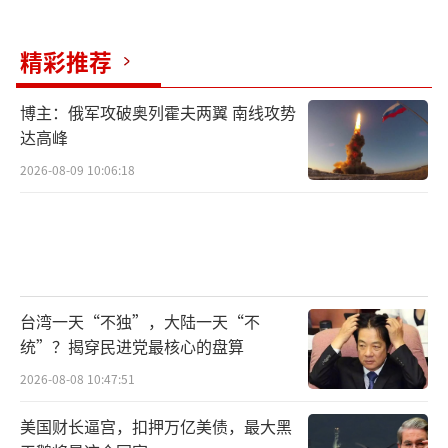
使领馆也先后传出被袭击的消息。3月8日，美
国驻挪威大使馆附近也听到了巨大的爆炸声。
精彩推荐
虽然这些袭击都没有造成人员死亡，但明显感
博主：俄军攻破奥列霍夫两翼 南线攻势
觉到，随着美伊冲突升级，美国在中东的外交
达高峰
机构面临的风险正在急剧增加。
2026-08-09 10:06:18
目前还没有任何组织宣布对这些袭击负
责。分析人士认为，最大的嫌疑显然是伊朗或
其支持的武装组织。但也有人猜测，这会不会
是美国自导自演的“苦肉计”，为后续对伊朗
台湾一天“不独”，大陆一天“不
发动更大规模的军事行动寻找借口。
统”？揭穿民进党最核心的盘算
美国总统特朗普在飞往佛罗里达州的“空
2026-08-08 10:47:51
军一号”专机上对记者说，美军在这场与伊朗
美国财长逼宫，扣押万亿美债，最大黑
的冲突中可能会出现更多的伤亡。他承认这令