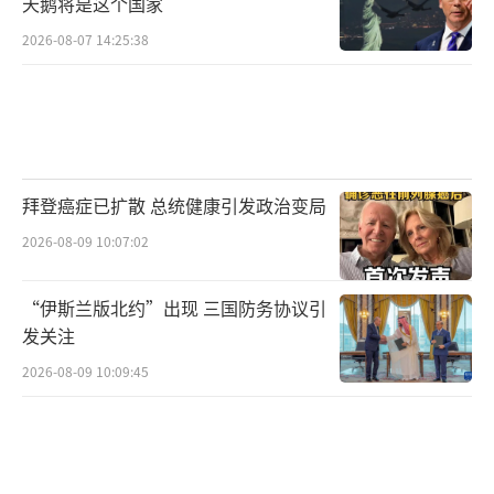
天鹅将是这个国家
人痛心，但说这是“战争的一部分”。这个表
2026-08-07 14:25:38
态与他之前的乐观态度不同。冲突刚爆发时，
特朗普预计行动会持续“4到5周”，但强调美
国有能力持续更长时间。现在他却公开承认可
能会有更多美军士兵死伤，这种话从一向自信
的特朗普嘴里说出来确实少见。
拜登癌症已扩散 总统健康引发政治变局
2026-08-09 10:07:02
同一天，美国国防部承认伊朗的无人机攻
势比想象中难对付得多。美军在反无人机技术
“伊斯兰版北约”出现 三国防务协议引
上存在明显的缺口，这会让驻中东的美军部队
发关注
和基地面临更大的风险。特朗普还透露，美国
2026-08-09 10:09:45
目前没有计划在伊朗部署地面部队。如果未来
要采取地面行动，必须有“非常充分的理
由”，目标可能包括伊朗的核设施或能源设