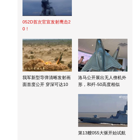
052D首次官宣发射鹰击2
0！
我军新型导弹清晰发射画
洛马公开展出无人僚机外
面首度公开 穿深可达10
形，和歼-50高度相似
米
第13艘055大驱开始试航