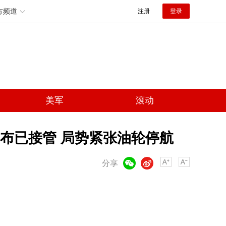
方频道
注册
登录
美军
滚动
布已接管 局势紧张油轮停航
微信
微博
分享