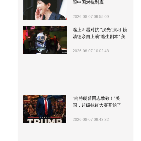
跟中国对抗到底
2026-08-07 09:55:09
嘴上叫嚣对抗 “汉光”演习 赖
清德亲自上演“逃生剧本” 美
军方围观“服务”
2026-08-07 10:02:48
“向特朗普同志致敬！”美
国，超级抹红大赛开始了
2026-08-07 09:43:32