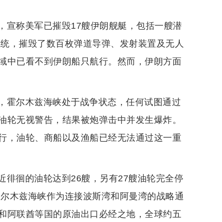
，宣称美军已摧毁17艘伊朗舰艇，包括一艘潜
系统，摧毁了数百枚弹道导弹、发射装置及无人
域中已看不到伊朗船只航行。然而，伊朗方面
，霍尔木兹海峡处于战争状态，任何试图通过
油轮无视警告，结果被炮弹击中并发生爆炸。
行，油轮、商船以及渔船已经无法通过这一重
徘徊的油轮达到26艘，另有27艘油轮完全停
霍尔木兹海峡作为连接波斯湾和阿曼湾的战略通
和阿联酋等国的原油出口必经之地，全球约五