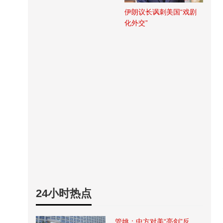
伊朗议长讽刺美国“戏剧
化外交”
24小时热点
管姚：中方对美“亮剑”反