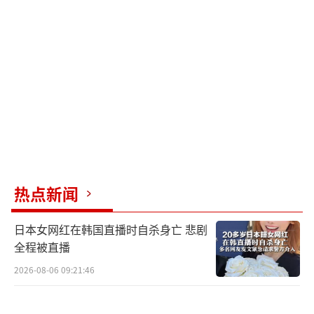
弹击中。
特朗普政府对此显得较为乐观，美国能源
部长克里斯·赖特表示，当前全球石油供应充
足，这给了特朗普总统在地缘政治行动上更大
的筹码。特朗普也表示，美国可能为驶离海湾
的油轮提供护航，并下令美国国际开发金融公
司为海湾地区的海上贸易提供政治风险保险和
资金担保。
热点新闻
尽管如此，分析人士警告，若海湾地区供
日本女网红在韩国直播时自杀身亡 悲剧
应持续受阻，油价或将突破每桶100美元，推高
全程被直播
燃料价格和通胀，拖累全球经济增长。国际能
2026-08-06 09:21:46
源署预计，美国页岩油将是短期内弥补潜在供
应缺口的重要来源，主要来自已完成钻探但尚