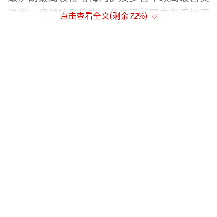
遇害。伊朗随后反击，袭击了美国在海湾地区
点击查看全文(剩余
72
%)
的军事基地和以色列，并宣布关闭霍尔木兹海
峡，誓言不让一滴石油流出该地区。霍尔木兹
海峡是全球约五分之一石油运输的通道，航运
公司因担心袭击而不再派遣油轮通过该海峡，
导致石油供应下降、价格上涨。袭击后的第一
个交易日，布伦特原油价格一度上涨近13%，
触及每桶82美元，创14个月新高。随着冲突升
级，伊拉克部分大型油田和卡塔尔大型天然气
出口设施被迫关闭。
伊朗伊斯兰革命卫队海军副司令穆罕默德
·阿克巴尔扎德称，霍尔木兹海峡已完全处于
伊朗海军控制之下，十多艘油轮在该海峡被炮