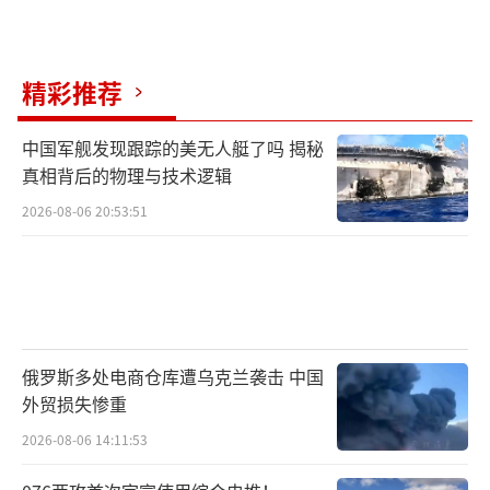
特原油收于每桶84.22美元，上涨6%。投资者
对此保持谨慎，许多美国钻探商要实现盈利，
所需油价远高于这一水平。史密德资本管理公
精彩推荐
司首席执行官科尔·史密德表示，生产商对市
中国军舰发现跟踪的美无人艇了吗 揭秘
场情绪和政治言论心存疑虑，唯一能让他们短
真相背后的物理与技术逻辑
期内“起舞”的是每桶更多的利润。市场普遍
2026-08-06 20:53:51
认为这场冲突持续时间不会太长，因此短期内
没有必要急于行动。
（责任编辑：于浩淙 zx0176）
俄罗斯多处电商仓库遭乌克兰袭击 中国
外贸损失惨重
2026-08-06 14:11:53