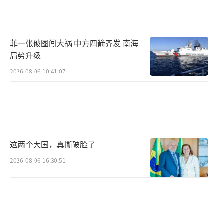
未投产的油井。不过，与海湾地区每日约2000
万桶的出口规模相比，这些新增产量显得微不
足道。美国目前的原油产量已达到创纪录的每
菲一张破图闯大祸 中方四箭齐发 南海
天1360万桶，但今年预计将出现下降。
局势升级
2026-08-06 10:41:07
摩根大通分析师娜塔莎·卡内娃表示，美
国页岩油确实可以有所回应，但新增供应至少
需要数月时间。得克萨斯州西部二叠纪盆地的
独立生产商柯克·爱德华兹认为，目前投资时
机尚早，二叠纪盆地需要的是未来12个月都维
这两个大国，真撕破脸了
持在75美元左右的稳定价格。
2026-08-06 16:30:51
特朗普宣称，当前油价飙升将在冲突结束
后逆转，短期内油价会高一些，但一旦冲突结
束，价格会下降甚至比以前更低。当天，布伦