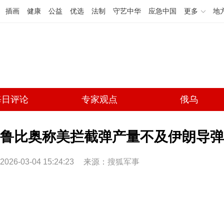
插画
健康
公益
优选
法制
守艺中华
应急中国
更多
地
每日评论
专家观点
俄乌
鲁比奥称美拦截弹产量不及伊朗导弹 
2026-03-04 15:24:23
来源：
搜狐军事