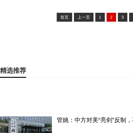
首页
上一页
1
2
3
精选推荐
管姚：中方对美“亮剑”反制