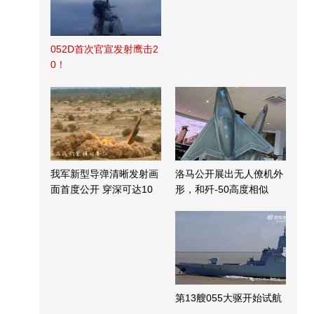
052D首次官宣发射鹰击2
0！
我军新型导弹清晰发射画
洛马公开展出无人僚机外
面首度公开 穿深可达10
形，和歼-50高度相似
米
第13艘055大驱开始试航