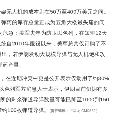
架无人机的成本则在50万至400万美元之间。
可用弹药的库存总量正成为五角大楼最头痛的问
为危急：美军去年为防卫以色列，在短短12天
系统自2010年服役以来，美军总共仅订购了不
任指出，若伊朗发动大规模导弹与无人机饱和攻
弹药产量。
右，在近期冲突中更是公开表示仅动用了约30%
以色列军方消息人士表示，伊朗目前仍拥有多
朗的剩余弹道导弹数量可能已降至1000到150
约100枚弹道导弹。
(
责任编辑
：
卢其龙 CM0882
)