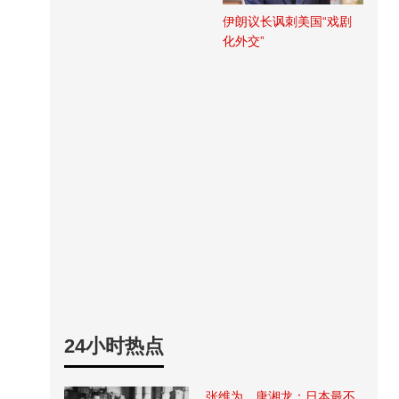
伊朗议长讽刺美国“戏剧
化外交”
24小时热点
张维为、唐湘龙：日本最不