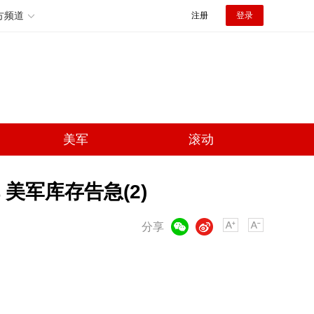
方频道
注册
登录
美军
滚动
美军库存告急(2)
微信
微博
分享