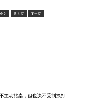
全文
共
3
页
下一页
，不主动掀桌，但也决不受制挨打