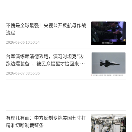
不愧是全球最强！央视公开反航母作战
流程
2026-08-06 10:50:54
台军演练赖清德逃跑，演习时坦克"边
跑边爆装备"，被民众提醒才捡回来 演
习状况频出引发关注
2026-08-07 08:55:36
有理儿有面：中方反制专挑美国七寸打
精准切断制裁链条