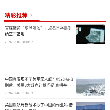
经国会授权，并称这是“一场选择性战争”，
精彩推荐
缺乏清晰战略。部分民主党人强调总统应在采
取军事行动前寻求国会批准。预计本周晚些时
官媒盛赞“东风浩荡”，点名日本嘉手
候，国会议员们将就一项战争权力决议进行投
纳空军基地
票，该决议将要求总统在伊朗开展更多军事行
2026-08-07 10:40:02
动前必须获得国会批准。
（责任编辑：张小花 TT1000）
中国真发现不了美军无人艇？052D被拍
到后，美军3大疑点让我怀疑 真相并非
如此
2026-08-07 11:46:52
美国反航母新战术抄了中国的作业吗 借