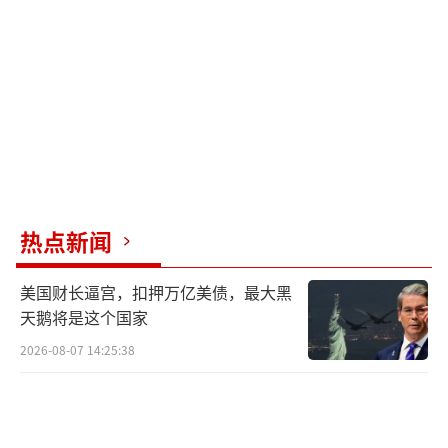
朗革命卫队、军队和警方放下武器，并教唆伊
朗民众抓住这一历史时刻。在接受美国全国广
播公司（NBC）采访时，特朗普再次强调伊朗
不愿停止核研究和放弃核武器。然而，伊朗外
长阿拉格齐在社交平台发文称，伊朗在任何情
况下都绝不会发展核武器，也绝不会放弃为人
民利用和平核技术红利的权利。
热点新闻
特朗普透露了一些希望此次打击达成的目
标细节，包括铲除他们，除掉这群“杀手和暴
美国财长逼宫，扣押万亿美债，最大黑
徒”。但他没有具体说明如果伊朗重返谈判
天鹅将是这个国家
桌，美国是否计划停止打击。伊朗外交部长阿
2026-08-07 14:25:38
拉格齐表示，颠覆伊朗政权是不可能完成的任
务，他不明白为何在谈判取得进展时，美以仍
选择袭击伊朗。他还表示，愿在美以联合袭击