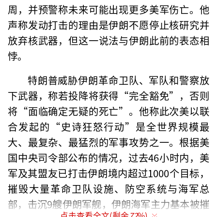
周，并预警称未来可能出现更多美军伤亡。他
声称发动打击的理由是伊朗不愿停止核研究并
放弃核武器，但这一说法与伊朗此前的表态相
悖。
特朗普威胁伊朗革命卫队、军队和警察放
下武器，称若投降将获得“完全豁免”，否则
将“面临确定无疑的死亡”。他称此次美以联
合发起的“史诗狂怒行动”是全世界规模最
大、最复杂、最猛烈的军事攻势之一。根据美
国中央司令部公布的情况，过去46小时内，美
军及其盟友已打击伊朗境内超过1000个目标，
摧毁大量革命卫队设施、防空系统与海军总
部，击沉9艘伊朗军舰，伊朗海军主力基本被摧
点击查看全文(剩余
72
%)