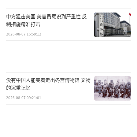
结束后，寻求缓和局势并重启谈判。
中方狙击美国 美官员意识到严重性 反
然而，美方的军事行动并未获得国内一致
制措施精准打击
支持。路透社/IPSOS最新民调显示，在美以对
2026-08-07 15:59:12
伊朗的联合打击之后，只有约27%的美国成年
人支持这一军事行动，多数受访者认为特朗普
太容易动用武力，美国应避免战争拖长下去。
在美国多地爆发反战抗议活动，示威者谴责美
没有中国人能笑着走出冬宫博物馆 文物
方打击行动是“无根据的战争”，并呼吁结束
的沉重记忆
人的伤亡与军事升级。
2026-08-07 09:21:01
此次打击也在美国会两党议员中引发分
歧。共和党人支持特朗普打击伊朗的决定，但
多数民主党人则批评特朗普未经国会授权发动
打击。民主党议员普遍抨击特朗普发动战争未