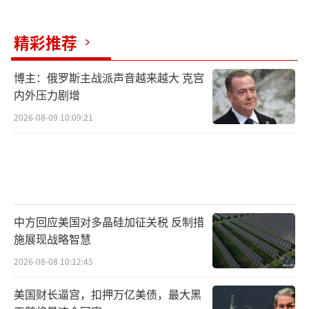
以及将报复目标明确指向“美以基地”，都预
示着反应强度可能突破历史尺度。
精彩推荐
随着伊朗国防部长等40名高官确认遇难，
博主：俄罗斯主战派声音越来越大 克宫
德黑兰已没有退路。正如伊朗前总统内贾德所
内外压力剧增
言：“当敌人越过红线时，沉默就是背
2026-08-09 10:09:21
叛。”现在所有人都在等待，那4000枚导弹的
发射指令是否会成为2026年中东全面战争的启
幕信号。伊朗的导弹还有4000枚？中东局势紧
张升级！
（责任编辑：卢其龙 CM0882）
中方回应美国对多晶硅加征关税 反制措
施展现战略智慧
2026-08-08 10:12:45
美国财长逼宫，扣押万亿美债，最大黑