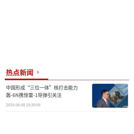
脉。
值得注意的是，霍尔木兹海峡的航运已陷
入停滞。国际油轮监测系统显示，该海域船舶
航速普遍归零，多家国际油企暂停通行。这种
态势与伊朗过往“区域封锁”战术如出一辙——
2019年曾用类似手段导致全球油价单日暴涨1
5%。如今故技重施，显然是为增加战略威慑筹
热点新闻
码。
中国形成“三位一体”核打击能力
美以方面同样动作频频。“亚伯拉罕·林
轰-6N携惊雷-1导弹引关注
肯”号航母打击群已抵达波斯湾，随行三艘驱
2026-08-08 19:30:09
逐舰携带96个垂直发射单元；以色列则紧急增
派“箭-3”反导系统驻防南部。这种针锋相对
的部署，使得任何误判都可能引发链式反应。