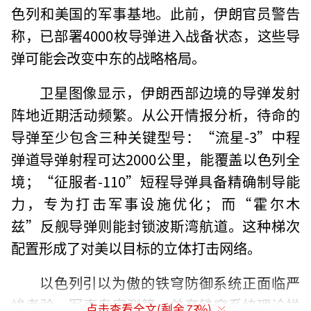
色列和美国的军事基地。此前，伊朗官员警告
称，已部署4000枚导弹进入战备状态，这些导
弹可能会改变中东的战略格局。
卫星图像显示，伊朗西部边境的导弹发射
阵地近期活动频繁。从公开情报分析，待命的
导弹至少包含三种关键型号：“流星-3”中程
弹道导弹射程可达2000公里，能覆盖以色列全
境；“征服者-110”短程导弹具备精确制导能
力，专为打击军事设施优化；而“霍尔木
兹”反舰导弹则能封锁波斯湾航道。这种梯次
配置形成了对美以目标的立体打击网络。
以色列引以为傲的铁穹防御系统正面临严
峻考验。军事专家测算，单套铁穹系统理论拦
点击查看全文(剩余
73
%)