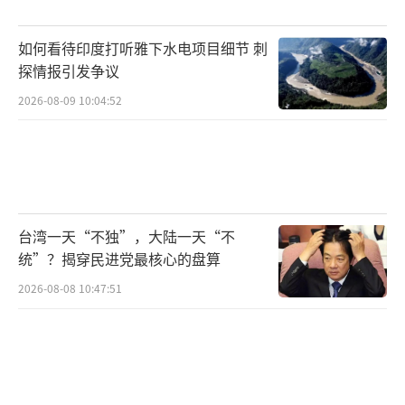
据透露，航母编队具备在48小时内发动打击的
能力。
如何看待印度打听雅下水电项目细节 刺
探情报引发争议
在这场危机中，中美俄三国的表态耐人寻
2026-08-09 10:04:52
味。俄罗斯外交部呼吁各方克制，中国驻伊朗
使馆发布安全提醒，而美国务院虽否认参与袭
击哈梅内伊，但白宫明确表示“对伊朗立场不
变”。这种微妙差异反映出大国博弈的复杂态
势——既不愿卷入冲突，又试图保持地区影响
台湾一天“不独”，大陆一天“不
力。
统”？揭穿民进党最核心的盘算
2026-08-08 10:47:51
军事分析家指出，当前局势与2025年美以
联合空袭伊朗核设施时高度相似。当时伊朗选
择克制回应，但此次最高领袖遇袭的性质截然
不同。革命卫队声明中“严惩凶手”的措辞，