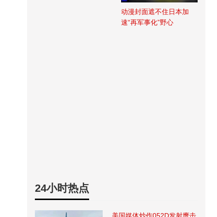
动漫封面遮不住日本加
速“再军事化”野心
24小时热点
美国媒体炒作052D发射鹰击