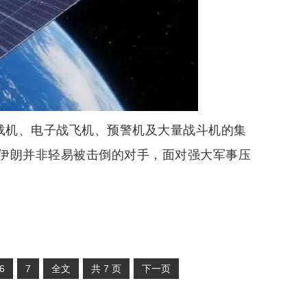
舰载机、电子战飞机、预警机及大量战斗机的集
伊朗并非轻易被击倒的对手，面对强大军事压
6
7
全文
共
7
页
下一页