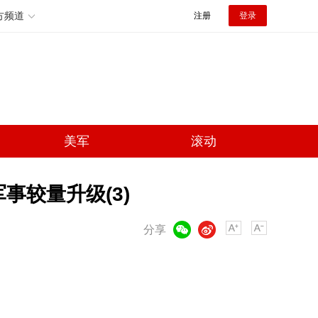
方频道
注册
登录
美军
滚动
事较量升级(3)
微信
微博
分享