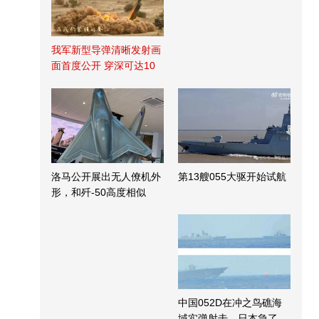
我军新型导弹清晰发射画
面首度公开 穿深可达10
米
洛马公开展出无人僚机外
第13艘055大驱开始试航
形，和歼-50高度相似
中国052D在冲之鸟礁海
域实弹射击，日本急了