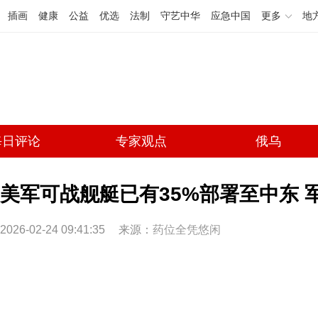
插画
健康
公益
优选
法制
守艺中华
应急中国
更多
地
每日评论
专家观点
俄乌
美军可战舰艇已有35%部署至中东 军
2026-02-24 09:41:35
来源：
药位全凭悠闲