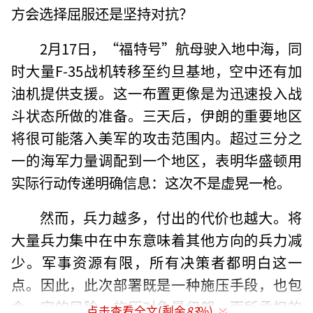
方会选择屈服还是坚持对抗？
2月17日，“福特号”航母驶入地中海，同
时大量F-35战机转移至约旦基地，空中还有加
油机提供支援。这一布置更像是为迅速投入战
斗状态所做的准备。三天后，伊朗的重要地区
将很可能落入美军的攻击范围内。超过三分之
一的海军力量调配到一个地区，表明华盛顿用
实际行动传递明确信息：这次不是虚晃一枪。
然而，兵力越多，付出的代价也越大。将
大量兵力集中在中东意味着其他方向的兵力减
少。军事资源有限，所有决策者都明白这一
点。因此，此次部署既是一种施压手段，也包
含一定的风险。施压对象是伊朗，而所承担的
点击查看全文(剩余
83
%)