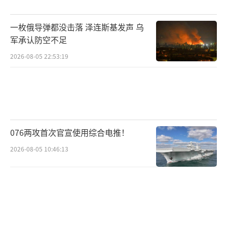
会暂停；而不采取措施，这些信号可能演变成
一枚俄导弹都没击落 泽连斯基发声 乌
外部势力援助的渠道。这意味着伊朗面临一场
军承认防空不足
难以抉择的困境。
2026-08-05 22:53:19
伊朗并未仅通过口头抗议表达立场，而是
采取了实质性的军事准备措施作为回应。拥有7
4个强化阵地和超过3000枚导弹，其中一些还具
备高超音速性能，这使得美国和以色列十分警
076两攻首次官宣使用综合电推！
惕。现有防空体系在拦截这类高速目标方面存
2026-08-05 10:46:13
在局限性，风险难以完全控制。数据显示，相
关导弹的比例正在增加，表明伊朗在不断增强
自身的威慑力量。
直白地说，你或许可以威胁我，但也要思