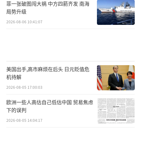
菲一张破图闯大祸 中方四箭齐发 南海
谈判桌前，逐步缓解紧张氛围，还是某个突发
局势升级
事件导致局势失控？海面上的钢铁舰队及电磁
2026-08-06 10:41:07
空间中的数字信号正同步倒计时。接下来，是
逐渐缓和还是激化冲突，或许只需瞬间的变
化。
（责任编辑：卢其龙 CM0882）
美国出手,高市麻烦在后头 日元贬值危
机待解
2026-08-05 17:00:03
欧洲一些人高估自己低估中国 贸易焦虑
下的误判
2026-08-05 14:04:17