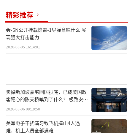
量自己是否能承受反击。双方陷入一种奇怪的
平衡状态，表面上紧张对峙，实际上都在谨慎
精彩推荐
衡量代价。这种权衡最终使得局势逐步走向更
加危险的境地。
轰-6N公开挂载惊雷-1导弹意味什么 展
现强大打击能力
2月20日后，美军调动将达到顶峰。航母、
2026-08-05 16:14:01
作战舰载机、电子战飞机、预警机及大量战斗
机的集中部署，使这股力量具备压制多个国家
的能力。然而，伊朗并非轻易被击倒的对手，
面对强大军事压力不会轻易屈服。
卖掉新加坡豪宅回国抄底，已成美国政
美国的战略非常明确，主要通过压倒性的
客靶心的陈天桥嗅到了什么？ 极致安全
军事实力施加压力，促使对方重新进入对话，
的追寻
2026-08-06 09:19:50
理想状态是在实际动武前达成协定。这种方法
美军电子干扰演习致飞机撞山4人遇
依赖一个关键词：威慑。只要对方相信你有可
难，机上人员全部遇难