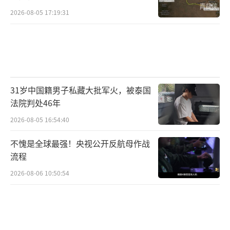
能采取行动，就可能选择让步以避免冲突。
2026-08-05 17:19:31
伊朗的方针也很明了，即通过展示自身具
备强大反击能力来让对手不敢轻率采取行动。
拥有三千枚导弹，虽然未必全都发射，但它们
的存在本身就能对对方的决策产生重大影响。
31岁中国籍男子私藏大批军火，被泰国
双方实际上都在进行一场赌博，押注于彼此对
法院判处46年
风险的恐惧程度谁更高。
2026-08-05 16:54:40
当前的中东情势犹如两人在悬崖边翩然起
不愧是全球最强！央视公开反航母作战
舞。美国试图依靠实力控制局势，促使伊朗先
流程
行后退；而伊朗则以强大的反制能力施压，希
2026-08-06 10:50:54
望让美国收敛行动。双方都不愿率先采取行
动，因为一旦触及那条界限，后果便难以预
测。石油市场、国际经济及区域安全都可能因