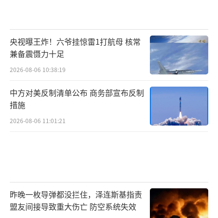
央视曝王炸！六爷挂惊雷1打航母 核常
兼备震慑力十足
2026-08-06 10:38:19
中方对美反制清单公布 商务部宣布反制
措施
2026-08-06 11:01:21
昨晚一枚导弹都没拦住，泽连斯基指责
盟友间接导致重大伤亡 防空系统失效