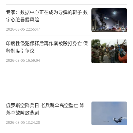
此波动。
专家：数据中心正在成为导弹的靶子 数
从宏观角度来看，这场对峙背后隐藏着另
字心脏暴露风险
外的难题。美国集中大量军事资源于中东，导
2026-08-05 22:55:47
致其他地区的关注度与投入下降；而伊朗若继
印度性侵犯保释后再作案被殴打身亡 保
续保持高强度战备状态，其国内经济负担也会
释制度引争议
加重。双方的角逐手段各异，耗费也有所不
2026-08-05 16:59:04
同。
这场较量的焦点并非谁的实力更胜一筹，
而是谁能更好地忍受长时间的压力。冲突从来
都不是单纯的力量较量，而是持久性与投入成
俄罗斯空降兵日 老兵跳伞高空坠亡 降
本的比拼。眼前展现的可能是航母和导弹，但
落伞故障致悲剧
最终影响局势的仍是背后的判断能力与心态。
2026-08-05 13:24:28
接下来的局势十分实际：是双方再度坐到