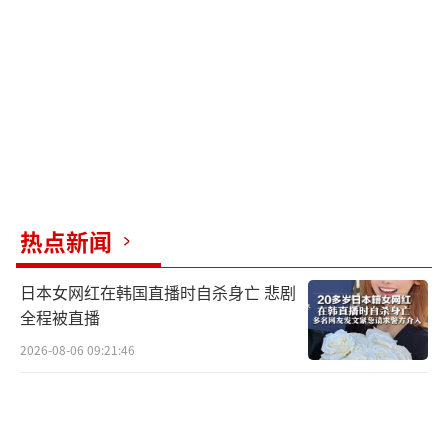
许多人关注的是航母和战机，但实际上令
伊朗感到棘手的是网络空间中突然出现的十万
个“星链”终端信号。这些终端可能成为未来
军事实战中的“眼睛”和“耳朵”，发挥重要
作用。现代冲突已超越传统导弹和飞行器，通
讯体系、定位技术和实时信息已成为作战基
石。乌克兰的实际行动显示，可靠的卫星连接
热点新闻
能促成无人机、导弹及地面部队的紧密配合。
日本女网红在韩国直播时自杀身亡 悲剧
每一个终端可能代表着一处前线侦察站，而十
全程被直播
万个终端则象征着全国范围内的潜在信息点，
2026-08-06 09:21:46
具有极大战术价值。
对伊朗而言，这是一个棘手难题。彻底封
锁网络会导致民众生活陷入困境，经济运作也