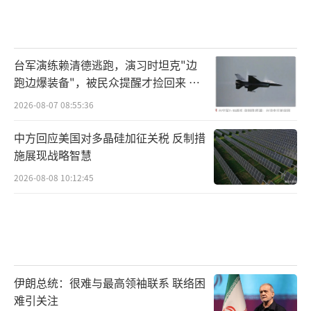
台军演练赖清德逃跑，演习时坦克"边
跑边爆装备"，被民众提醒才捡回来 演
习状况频出引发关注
2026-08-07 08:55:36
中方回应美国对多晶硅加征关税 反制措
施展现战略智慧
2026-08-08 10:12:45
伊朗总统：很难与最高领袖联系 联络困
难引关注