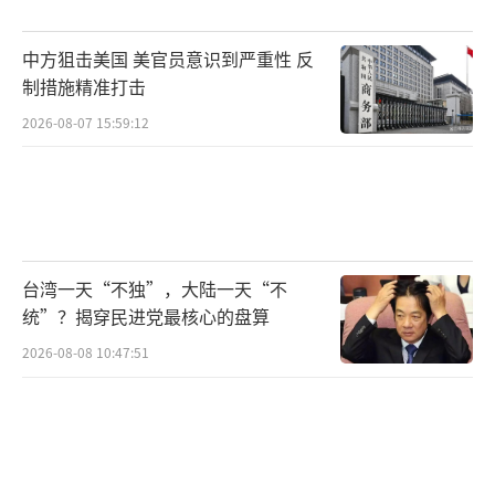
船点火试验的成功看似是一次常规的技术验
中方狙击美国 美官员意识到严重性 反
证，实则是我国载人登月工程的关键一步。要
制措施精准打击
实现2030年前中国人首次登陆月球的目标，就
2026-08-07 15:59:12
需要一款高安全、高可靠、大推力的运载火
箭，长征十号系列火箭正是为此而生。
此次试验不仅考核了火箭一子级的动力性
能，更验证了箭船组合体的协同工作能力，解
台湾一天“不独”，大陆一天“不
决了7台发动机并联工作的技术难题，为后续长
统”？揭穿民进党最核心的盘算
征十号系列火箭承担梦舟飞船、揽月着陆器发
2026-08-08 10:47:51
射任务积累了宝贵经验。长征十号系列火箭包
括长征十号和长征十号甲两种构型，未来将全
面应用于载人航天工程，与梦舟飞船一起实现
我国载人天地往返运输系统的更新换代。