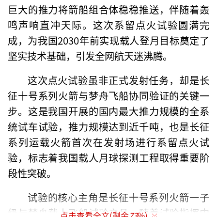
巨大的推力将箭船组合体稳稳推送，伴随着轰
鸣声响直冲天际。这次系留点火试验圆满完
成，为我国2030年前实现载人登月目标奠定了
坚实技术基础，引发全网航天迷沸腾。
这次点火试验虽非正式发射任务，却是长
征十号系列火箭与梦舟飞船协同验证的关键一
步。这是我国开展的国内最大推力规模的全系
统试车试验，推力规模达到近千吨，也是长征
系列运载火箭首次在发射场进行系留点火试
验，标志着我国载人月球探测工程取得重要阶
段性突破。
试验的核心主角是长征十号系列火箭一子
级与梦舟载人飞船试验产品。随着试验指挥中
点击查看全文(剩余
73
%)