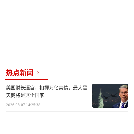
计，搭载的7台YF-100K发动机是130吨级泵后
摆液氧煤油发动机，具备质量偏心小、摇摆包
络小的优势，其中3台发动机可双向摇摆，能精
准控制箭体姿态，确保托举过程平稳可控。
被托举的梦舟载人飞船是我国专为载人月
球探测任务研制的新一代载人飞船，在神舟飞
船基础上全面升级，采用模块化设计，具备高
热点新闻
安全、高可靠、可重复使用的特点。登月任务
美国财长逼宫，扣押万亿美债，最大黑
可搭载3名航天员往返地面与环月轨道，兼顾近
天鹅将是这个国家
地空间站运营需求。此次与火箭一子级协同试
2026-08-07 14:25:38
验，进一步验证了飞船与火箭的适配性，为后
续载人飞行筑牢安全防线。
此次长征十号系列火箭一子级托举梦舟飞