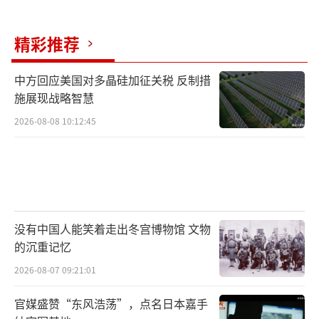
从梦舟飞船零高度逃逸试验到此次箭船协
精彩推荐
同点火试验，中国载人登月的脚步正稳步前
行。每一次点火轰鸣都是中国航天人攻坚克难
中方回应美国对多晶硅加征关税 反制措
的见证，每一组试验数据都是迈向深空探测的
施展现战略智慧
坚实阶梯。相信在不久的将来，长征十号将真
2026-08-08 10:12:45
正托举着梦舟飞船，载着中国航天员登陆月
球，圆中华民族千年航天梦。
（责任编辑：卢其龙 CM
0882）
没有中国人能笑着走出冬宫博物馆 文物
的沉重记忆
2026-08-07 09:21:01
官媒盛赞“东风浩荡”，点名日本嘉手