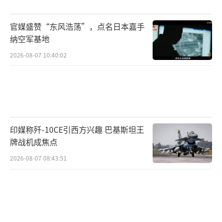
园。知情者反映，有邮件显示他似乎对爱泼斯
坦说过“想做你的宠物”。这是那种一句就能
官媒盛赞“东风浩荡”，点名日本嘉手
伤筋动骨的字眼，哪怕语境复杂，也很难解释
纳空军基地
得干净。据报道，他在夜里启程，被车送往132
2026-08-07 10:40:02
英里外的桑德灵厄姆，现在他先住在伍德农场
小屋，等装修完成后，再搬去隔壁的马什农
场。安德鲁方面一直否认不当行为，这一点他
也没有改变。
印媒称歼-10CE引西方兴趣 巴基斯坦王
这一系列事件像多米诺骨牌，一档电台里
牌战机成焦点
的重话，叠加一封来源存疑的邮件，再遇上王
2026-08-07 08:43:51
室的敏感时刻，让公众更愿意相信阴影的存
在。但如果把“怀疑”当作终点，往往会错过
真正有价值的追问。比如那封被指来自狱警的
邮件，若有其人，他是否愿意在正式渠道接受