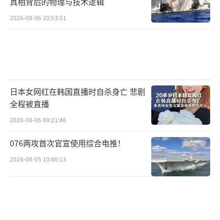
真相背后的物理与技术逻辑
传播的速度。
2026-08-06 20:53:51
换个角度看，王室的被动“搬家”其实是
舆论与制度摩擦的实景演练。哪怕只是“搬个
住处”，也会被解读为姿态与立场。至于“以
色列”三个字，它目前更像是个被抛出的坐
日本女网红在韩国直播时自杀身亡 悲剧
标，而不是终点。真相多半不会在电台片刻的
全程被直播
惊呼里，它需要更慢的工作、更难的追索，也
2026-08-06 09:21:46
需要更克制的情绪。
（责任编辑：卢其龙 CM0882）
076两攻首次官宣使用综合电推！
2026-08-05 10:46:13