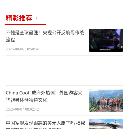
问询？当年监狱的监控、流程与人员交接，是
精彩推荐
否还有未披露的备案与补充？
官方记录至今维持“2019年自杀”的结
不愧是全球最强！央视公开反航母作战
流程
论，未做改变。这不是给故事盖棺，而是提醒
2026-08-06 10:50:54
我们，如果没有新的、可验证的证据线索，所
有“他在以色列”的说法都停留在猜想。阴谋
感之所以有市场，是因为它能迅速解释复杂现
实，但真实世界往往比阴谋更慢、更无聊，也
更难被一句话说清。我更关心的是情绪背后的
China Cool"成海外热词：外国游客来
秩序。当文件、邮件、聊天记录一股脑涌进公
华避暑体验独特文化
众视野，信息越砸越密，信任反而可能越来越
2026-08-07 09:02:42
稀。这不是哪一个人的错，而是一个系统性的
中国军舰发现跟踪的美无人艇了吗 揭秘
难题：我们需要事实校验的速度，能跟上谣言