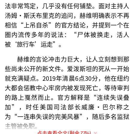
法非常笃定，几乎没有任何铺垫。面对主持人
汤姆·斯沃布里克的追问，赫维明确表示不再
相信“上吊自杀”的官方结论，并提到一个在
圈内流传多年的说法：“尸体被换走，活人
被‘旅行车’运走”。
赫维的言论冲击力巨大，让人立刻想到那
些尚未公开的新文件。爱泼斯坦的死从一开始
就充满疑点。2019年清晨6点30分，他在纽约
大都会惩教中心牢房内被发现死亡，等待审判
的路上戛然而止。官方解释是“连续失误叠
加”，时任美国司法部长威廉·巴尔称之
为“一连串失误的完美风暴”，随后多名监狱
主管被免职。
点击查看全文(剩余
77
%)