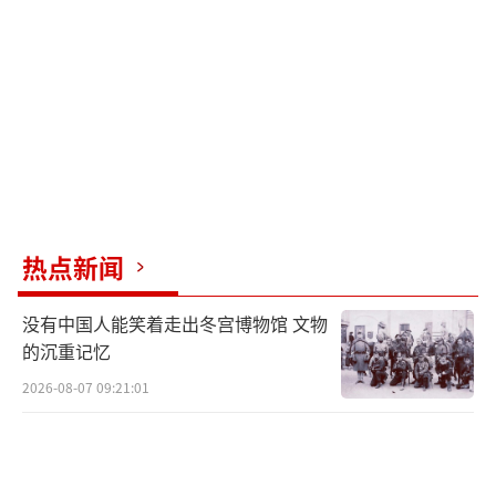
事，真正能成立的还是需要可被反复验证的事
实。当一个人的生死牵动太多利益与情绪时，
空白就会被想象填满，这也是人之常情。
赫维并不回避自己的位置，她在最新披露
的爱泼斯坦文件中被提及23次，甚至把这当成
某种“勋章”。她嘲讽说“如果你当时在场而
又有势力，却不在文件里，那就有点像个失败
热点新闻
者”。这话锋利，让人一时难辨她是在自我撇
清，还是在挑衅舆论。当事人愿意谈，信息却
没有中国人能笑着走出冬宫博物馆 文物
更乱了。
的沉重记忆
2026-08-07 09:21:01
与此同时，安德鲁的日子明显更难过了。
在新文件披露、舆论再起的窗口期，他被要求
提前离开温莎的皇家别墅，转往桑德灵厄姆庄