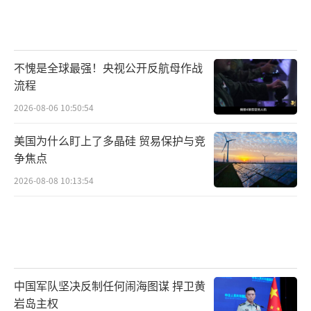
金。与影子金融配套的是“影子船队”。这些
油轮通过关闭自动识别系统、不断更换船籍、
在新加坡和马来西亚海域进行船对船转运等方
不愧是全球最强！央视公开反航母作战
式，将伊朗的石油运出去，同时让追踪变得几
流程
乎不可能。据反核伊朗联合会的数据，仅在202
2026-08-06 10:50:54
5年6月到8月间，伊朗平均每日出口量达到160
美国为什么盯上了多晶硅 贸易保护与竞
万桶。
争焦点
美国财政部在6月制裁了与扎林格哈拉姆兄
2026-08-08 10:13:54
弟相关的超过30个实体，但这些公司注销和重
新注册的速度甚至超过了监管机构更新黑名单
的速度。换一个名字，换一套结构，资金又继
续流动。
中国军队坚决反制任何闹海图谋 捍卫黄
伊朗的影子经济和影子金融看起来是政权
岩岛主权