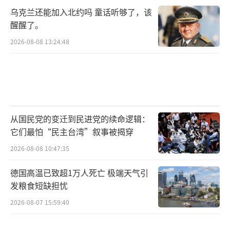
这就是伊朗经济的核心矛盾所在：官方经
乌克兰还能加入北约吗 童话听够了，该
济可以崩盘，但影子经济还在呼吸。而政权的
醒醒了。
生存依附的正是后者。
2026-08-08 13:24:48
近期被国际调查揭露的一个案例展示了伊
朗影子金融体系的精密程度。扎林格哈拉姆三
兄弟掌控着几家换汇公司，通过伪造发票和虚
构的第三国贸易，将受制裁的资金注入国际金
从国民党的变迁到民进党的续命逻辑：
融系统。这些公司在迪拜或香港开设银行账
它们最怕“民主台湾”叙事被揭穿
户，资金重新浮出水面时已经洗白，可以用于
2026-08-08 10:47:35
任何用途，包括伊朗的核研究、武装导弹项目
德国高温已致超1万人死亡 极端天气引
和地区代理武装的资金支持。
发粮食短缺担忧
三兄弟打造的系统在2025年夏天的三个月
2026-08-07 15:59:40
内为伊朗政府输送了高达104亿美元的流动资