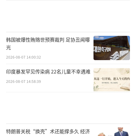
等。
既然伊朗政权有如此深层的经济支撑，那
么美国对伊朗的态度应该如何理解？美国确实
有能力对伊朗发动打击，但全面入侵意味着巨
韩国被爆性贿赂世预赛裁判 足协丑闻曝
大的美军伤亡、地区大战的连锁反应、油价飙
光
升和全球经济动荡。伊拉克战争的教训表明，
2026-08-07 14:00:32
美国花了数万亿美元和十多年时间，最后还是
印度暴发罕见传染病 22名儿童不幸遇难
没有建立起一个稳定的伊拉克。伊朗比伊拉克
2026-08-07 14:58:39
更大、更复杂、军事力量也更强。
因此，美国真正在做的是围而不攻，通过
持续加码制裁一点点消耗伊朗的经济血液，激
化伊朗国内的矛盾，让伊朗从内部开始裂变。
目标不是美国从外面把伊朗推翻，而是让伊朗
特朗普关税“换壳”术还能撑多久 经济