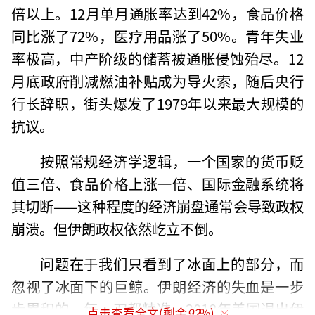
倍以上。12月单月通胀率达到42%，食品价格
同比涨了72%，医疗用品涨了50%。青年失业
率极高，中产阶级的储蓄被通胀侵蚀殆尽。12
月底政府削减燃油补贴成为导火索，随后央行
行长辞职，街头爆发了1979年以来最大规模的
抗议。
按照常规经济学逻辑，一个国家的货币贬
值三倍、食品价格上涨一倍、国际金融系统将
其切断——这种程度的经济崩盘通常会导致政权
崩溃。但伊朗政权依然屹立不倒。
问题在于我们只看到了冰面上的部分，而
忽视了冰面下的巨鲸。伊朗经济的失血是一步
步累积的，每一刀都精准。2018年美国退出伊
点击查看全文(剩余
92
%)