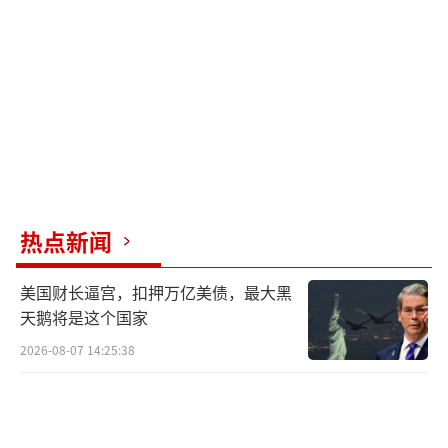
了约50%。伊朗大约72%的食品依赖进口，当
美元收入枯竭时，进口能力急剧萎缩，货架上
的东西越来越少，价格越涨越高。越来越多的
家庭滑向贫困线。
德黑兰作为伊朗的首都和经济中心，近年
来面临严重的空气质量危机。冬季时，整座城
市笼罩在厚重的污染雾气中，学校停课、工厂
热点新闻
限产，医院里呼吸疾病患者爆满。制裁后能源
结构调整的资金几乎为零，这个问题只能搁
美国财长逼宫，扣押万亿美债，最大黑
置。伊朗政府曾多次提出迁都，但每次因财政
天鹅将是这个国家
和政治压力而搁置。迁都需要数千亿美元的投
2026-08-07 14:25:38
入，在当前经济状态下，这个话题只能停留在
纸面上。