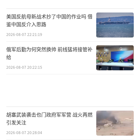
务，也负责部分社会福利的发放。在一定程度
上，它们确实在为贫困群体提供基本的生存保
美国反航母新战术抄了中国的作业吗 借
障，但这背后也是政权维持社会基本盘的政治
鉴中国反介入思路
工具。福利是一种交换：你们接受这个政权的
2026-08-07 22:21:19
存在，政权保证你们不会饿死。
俄军后勤为何突然换帅 前线猛将接管补
把革命卫队的商业帝国、Bonyads的经济
给
网络以及大量未经登记的非正规经济活动加起
2026-08-07 20:22:15
来，伊朗真实的经济总量远远超过了官方公布
的GDP。未登记的经济活动大约占官方GDP的
四分之一，非正规就业占劳动力总量的42%。
换句话说，有将近一半的伊朗人在靠着官方账
胡塞武装袭击也门政府军军营 战火再燃
本之外的渠道养活自己，这些渠道里的财富也
引发关注
在很大程度上支撑着政权的运转。
2026-08-07 20:28:04