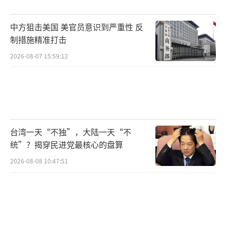
更致命的是水资源问题。伊朗是一个干旱
国家，大部分国土年降水量不足300毫米。气候
中方狙击美国 美官员意识到严重性 反
变化叠加人口增长和工业用水过度抽取，多个
制措施精准打击
主要水域水位急剧下降。伊斯法罕省的阿姆洛
2026-08-07 15:59:12
达河几乎断流，西亚兹省的湖泊面积缩减了将
近一半。胡泽斯坦省在夏季时水龙头拧开几乎
什么都没有，农民眼睁睁看着庄稼旱死。缺水
压力在经济正常时已巨大，制裁切断基础设施
台湾一天“不独”，大陆一天“不
投资后，问题更加无解。
统”？揭穿民进党最核心的盘算
如果只看冰面上的部分，伊朗纯粹是一个
2026-08-08 10:47:51
无可救药的急速坠落的国家。但如果只看这一
层，就无法理解伊朗政权为什么还能撑着。因
为在官方经济崩盘的背后，存在着一个规模巨
大、几乎完全不被外部世界看到的影子经济