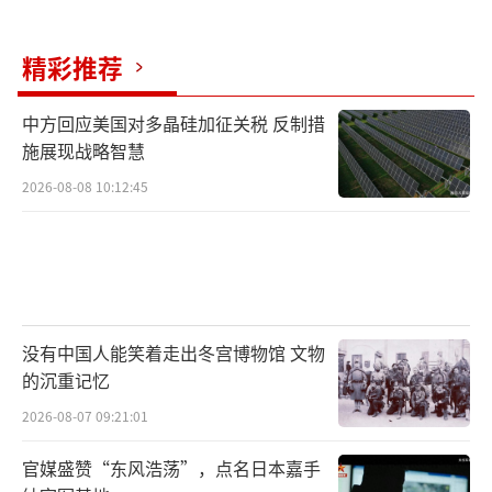
体。
精彩推荐
伊斯兰革命卫队不仅是一个军事组织，还
演变成伊朗最大的商业卡特尔。分析人士估
中方回应美国对多晶硅加征关税 反制措
施展现战略智慧
计，革命卫队直接或间接控制着伊朗大约三分
2026-08-08 10:12:45
之一的经济活动。这些经济活动规模巨大，利
润丰厚，但游离于国家正常的财政统计之外。
它们不会出现在伊朗政府公布的GDP数据里，
也不会在国际审计机构的视野中。
这意味着革命卫队的生存和财富并不依赖
没有中国人能笑着走出冬宫博物馆 文物
的沉重记忆
于官方经济的健康。当里亚尔在街头贬值时，
2026-08-07 09:21:01
革命卫队控制的经济体仍在运转。它们有自己
的资金渠道和结算方式，有足够的缓冲应对外
官媒盛赞“东风浩荡”，点名日本嘉手