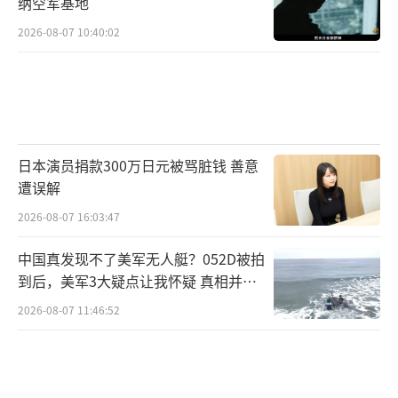
部冲击。政权的核心支撑不是建立在让每个人
纳空军基地
都过得好的基础上，而是建立在让最关键的那
2026-08-07 10:40:02
一层人过得好上面。
与革命卫队并行的是另一个庞大的经济结
构——Bonyads（基金会）。这些基金会名义
上是慈善或宗教组织，实际上是伊朗政权另一
日本演员捐款300万日元被骂脏钱 善意
个核心的经济支柱。规模最大、影响最深的那
遭误解
些基金会，都直接或间接受最高领袖办公室的
2026-08-07 16:03:47
控制。它们享受免税特权，运作高度不透明。
中国真发现不了美军无人艇？052D被拍
据伊朗政界内部人士披露，与最高领袖办公室
到后，美军3大疑点让我怀疑 真相并非
关联的几个实体，控制着伊朗超过60%的国家
如此
2026-08-07 11:46:52
财富。
这些基金会经营工农业、房地产、投资业