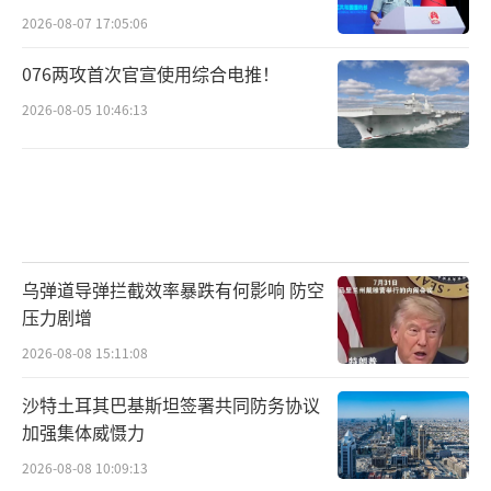
维持运转的“天才发明”，但实际上它们的运
2026-08-07 17:05:06
转代价几乎全部由普通伊朗老百姓承担。革命
076两攻首次官宣使用综合电推！
卫队控制的企业不缴税，意味着国家财政收入
2026-08-05 10:46:13
的大量缺口必须通过其他方式填补——印钞、对
普通企业和个人加税、削减补贴。影子金融把
伊朗的石油收入导向了政权的核心圈层，而不
是流入国家正规财政去支撑公共服务。Bonyad
s掌控着大量国家财富，但这些财富的分配逻辑
乌弹道导弹拦截效率暴跌有何影响 防空
不是“让普通人受惠”，而是“让政权能继续
压力剧增
运转”。
2026-08-08 15:11:08
换句话说，伊朗老百姓正在为一个他们看
沙特土耳其巴基斯坦签署共同防务协议
不见、摸不到的经济体买单。经济崩盘的痛苦
加强集体威慑力
是所有人共同承受的，但财富的流向从来不对
2026-08-08 10:09:13