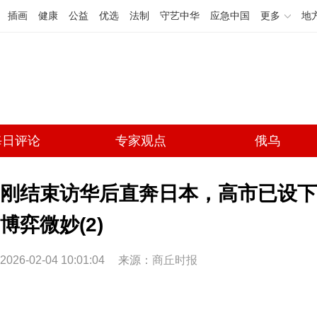
插画
健康
公益
优选
法制
守艺中华
应急中国
更多
地
每日评论
专家观点
俄乌
刚结束访华后直奔日本，高市已设下
博弈微妙(2)
2026-02-04 10:01:04
来源：
商丘时报