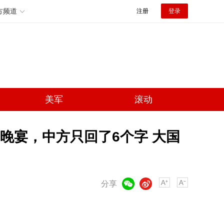
方频道
注册
登录
美军
滚动
晚宴，中方只回了6个字 大国
微信
微博
分享