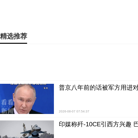
精选推荐
普京八年前的话被军方用进
2026-08-07 07:54:37
印媒称歼-10CE引西方兴趣