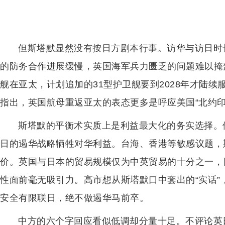
但斯塔默显然没有按日方剧本行事。访华与访日时
的防务合作进展缓慢，英国海军兵力匮乏的问题难以掩盖
舰在亚太，计划追加的31型护卫舰要到2028年才陆
指出，英国航母重返亚太的表态更多是呼应美国“北约印
斯塔默的平衡术实质上是利益最大化的务实选择。
日的遏华战略牺牲对华利益。台海、香港等敏感议题，
价。英国与日本的贸易规模仅为中英贸易的十分之一，
性面前毫无吸引力。高市想从斯塔默口中套出的“实话
安全有限联日，绝不做遏华马前卒。
中方的六个字回应看似低调却分量十足。不评论英