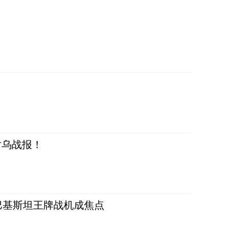
对乌战报！
 巴基斯坦王牌战机成焦点