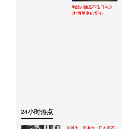
动漫封面遮不住日本加
速“再军事化”野心
24小时热点
张维为、唐湘龙：日本最不