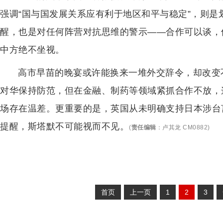
强调“国与国发展关系应有利于地区和平与稳定”，则
醒，也是对任何阵营对抗思维的警示——合作可以谈，
中方绝不坐视。
高市早苗的晚宴或许能换来一堆外交辞令，却改变
对华保持防范，但在金融、制药等领域紧抓合作不放，
场存在温差。更重要的是，英国从未明确支持日本涉台
提醒，斯塔默不可能视而不见。
(
责任编辑
：
卢其龙 CM0882
)
首页
上一页
1
2
3