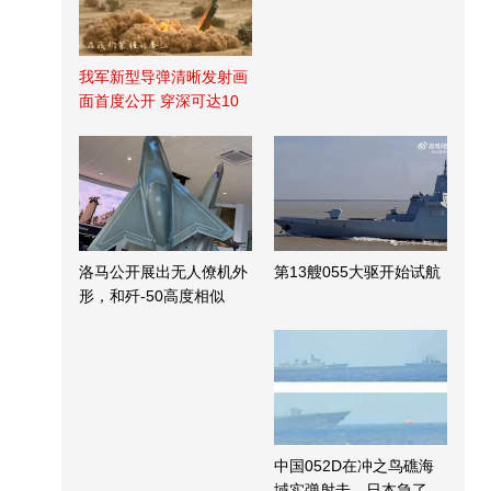
我军新型导弹清晰发射画
面首度公开 穿深可达10
米
洛马公开展出无人僚机外
第13艘055大驱开始试航
形，和歼-50高度相似
中国052D在冲之鸟礁海
域实弹射击，日本急了