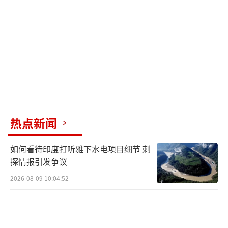
的介入以及俄罗斯在叙利亚的军事存在，进一
步复杂化了危机互动。
美国“林肯”号航母打击群（含90架舰载
机）与“莫比尔湾”号巡洋舰（配备“标准-
6”导弹）进驻波斯湾，形成海空立体威慑网。
卡塔尔乌代德基地的B-52H战略轰炸机与F-35
中队进入战备状态，强化快速打击能力。特朗
热点新闻
普政府通过社交媒体释放“考虑发动新的重大
打击”信号，同时否认战争意图，制造战略不
如何看待印度打听雅下水电项目细节 刺
确定性。这种“边缘政策”加剧了伊朗对“突
探情报引发争议
袭”的恐惧。
2026-08-09 10:04:52
伊朗革命卫队将沿岸导弹基地的发射架调
整为竖直状态，俄制S-300防空系统24小时扫描