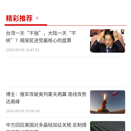
和。这些经验表明，通过对话与合作可以避免
冲突，实现共赢。当前局势应促使双方吸取历
精彩推荐
史教训，寻求和平解决方案。美伊军事博弈的
螺旋升级已将波斯湾推向“冲突陷阱”边缘。
台湾一天“不独”，大陆一天“不
统”？揭穿民进党最核心的盘算
历史表明，危机升级的终点往往是战争，而战
2026-08-08 10:47:51
争只会制造更多难民、极端主义和地缘裂痕。
国际社会必须推动双方回到外交轨道，通过建
立危机刹车机制、重构地区安全架构，打
破“刺激-反应”的恶性循环，避免重蹈历史覆
辙。
（责任编辑：张蕾 TT0001）
博主：俄军攻破奥列霍夫两翼 南线攻势
达高峰
2026-08-09 10:06:18
中方回应美国对多晶硅加征关税 反制措