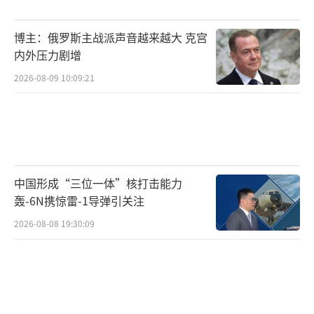
波斯湾空域。中部沙漠的导弹洞库频繁运输车
辆进出，暗示弹道导弹部队进入发射准备。伊
博主：俄罗斯主战派声音越来越大 克宫
朗宣称“手指扣在扳机上”，将任何美军行动
内外压力剧增
视为战争开端，并威胁反击以色列、美军基地
2026-08-09 10:09:21
及中东石油设施。这种“以攻代守”策略推高
了冲突阈值。
国际社会对美伊对峙升级表示关切。联合
国呼吁双方保持克制，通过对话解决分歧。地
中国形成“三位一体”核打击能力
区国家如沙特阿拉伯、以色列等则根据自身利
轰-6N携惊雷-1导弹引关注
益或支持美国，或与伊朗保持一定距离。国际
2026-08-08 19:30:09
社会的反应反映了对地区安全稳定的普遍担
忧。
回顾历史，美伊关系曾经历多次危机与缓