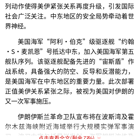
列动作使得美伊紧张关系再度升级，引发国际
社会广泛关注。中东地区的安全局势牵动着世
界神经。
美国海军“阿利·伯克”级驱逐舰“约翰
·S·麦凯恩”号抵达中东，加入美国海军第五
舰队序列。该驱逐舰配备先进的“宙斯盾”作
战系统，具备强大的防空、反导和反潜能力，
是美国海军在中东地区的重要力量。此次部署
正值美伊关系紧张之际，被视为美国对伊朗的
又一次军事施压。
伊朗伊斯兰革命卫队宣布将在波斯湾及霍
尔木兹海峡附近海域举行大规模实弹军事演
习。演习内容包括导弹发射、海军舰艇演练及
点击查看全文(剩余
73
%)