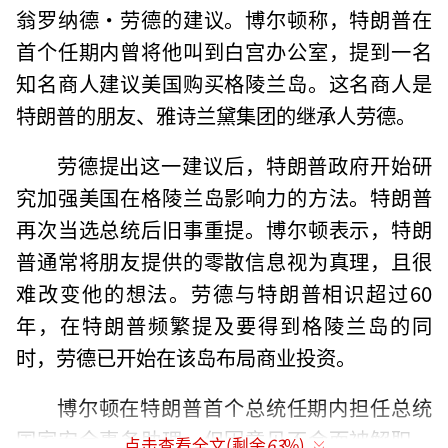
翁罗纳德·劳德的建议。博尔顿称，特朗普在
首个任期内曾将他叫到白宫办公室，提到一名
知名商人建议美国购买格陵兰岛。这名商人是
特朗普的朋友、雅诗兰黛集团的继承人劳德。
劳德提出这一建议后，特朗普政府开始研
究加强美国在格陵兰岛影响力的方法。特朗普
再次当选总统后旧事重提。博尔顿表示，特朗
普通常将朋友提供的零散信息视为真理，且很
难改变他的想法。劳德与特朗普相识超过60
年，在特朗普频繁提及要得到格陵兰岛的同
时，劳德已开始在该岛布局商业投资。
博尔顿在特朗普首个总统任期内担任总统
国家安全事务助理，但因意见不合而被解职。
点击查看全文(剩余
63
%)