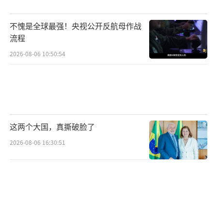
北约框架外实施的联合军事动作，暴露了美国
与盟友之间的深层裂痕。
不愧是全球最强！央视公开反航母作战
流程
（责任编辑：卢其龙 CM0882）
2026-08-06 10:50:54
这两个大国，真撕破脸了
2026-08-06 16:30:51