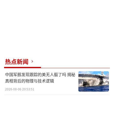
制，也不会成为美国的一部分。欧洲多国受邀
向丹麦格陵兰岛派遣军事人员。法国、荷兰、
芬兰等多个国家已宣布将派遣士兵或军官前往
格陵兰岛，参与军事演习或联合训练活动。丹
麦国防部也决定扩大在格陵兰岛及其周边地区
的军事存在。
军事观察员魏东旭分析认为，欧洲国家向
热点新闻
格陵兰岛派遣少量兵力，象征意义更大。美国
中国军舰发现跟踪的美无人艇了吗 揭秘
海军拥有控制格陵兰岛周边海空区域的能力，
真相背后的物理与技术逻辑
而欧洲国家则不具备这种能力。然而，通过非
2026-08-06 20:53:51
冲突模式，欧洲多国展示协助丹麦防御格陵兰
岛的姿态，能在一定程度上制衡美国。此外，
向格陵兰岛派兵支持丹麦，显示了欧洲多国在