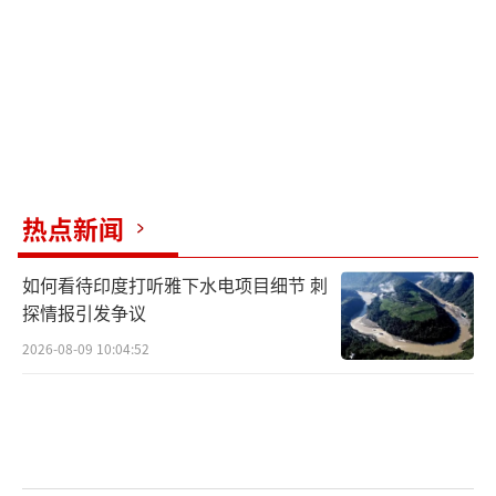
天”舱外航天服，先后从天和核心舱节点舱成
功出舱。当时，汤洪波穿着的是蓝色饰带的舱
外服B。
舱外服B是“太空蓝”
作为首位穿着舱外服B出舱的航天员，汤洪
热点新闻
波近日在接受央视采访时说：“现在我的心情
就像期待老战友回家。这套衣服上面有我和许
如何看待印度打听雅下水电项目细节 刺
探情报引发争议
多穿过这套衣服、太空出舱的航天员在出舱前
的签名，我期待着再次和舱外服B合个影，因为
2026-08-09 10:04:52
它是中国航天事业飞速发展的见证者。”
1月19日，神舟二十号飞船安全顺利返回东
风着陆场。图源：新华社