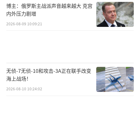
博主：俄罗斯主战派声音越来越大 克宫
众所周知，空间站在建设过程中，外部部
内外压力剧增
件的更换、设备的安装都需要航天员出舱来解
2026-08-09 10:09:21
决。因此，带有生命保障系统的舱外航天服，
就是航天员能够实现“太空行走”的关键所
在。
目前，世界上只有为数不多的国家具备航
无侦-7无侦-10和攻击-3A正在联手改变
天服自主研制能力。由于空间站空间有限，研
海上战场！
制成本和运输成本比较昂贵，因此舱外航天
2026-08-10 10:24:02
服“一套衣服，多人穿用”，采用轮换使用的
方式支持航天员开展出舱活动。
此前，在中国空间站里一共有3套舱外航天
服，编号分别为A、B、C。3套舱外航天服饰带