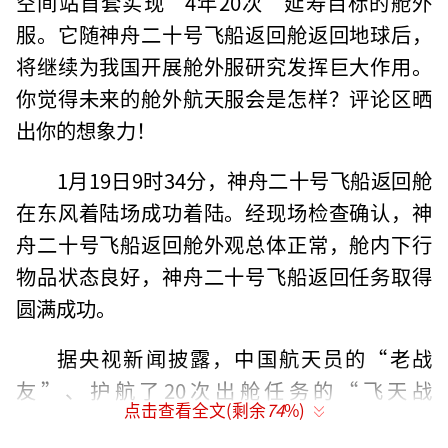
空间站首套实现“4年20次”延寿目标的舱外
服。它随神舟二十号飞船返回舱返回地球后，
将继续为我国开展舱外服研究发挥巨大作用。
你觉得未来的舱外航天服会是怎样？评论区晒
出你的想象力！
1月19日9时34分，神舟二十号飞船返回舱
在东风着陆场成功着陆。经现场检查确认，神
舟二十号飞船返回舱外观总体正常，舱内下行
物品状态良好，神舟二十号飞船返回任务取得
圆满成功。
据央视新闻披露，中国航天员的“老战
友”、护航了20次出舱任务的“飞天战
点击查看全文(剩余
74
%)
衣”——舱外服B，随神舟二十号飞船返回舱返