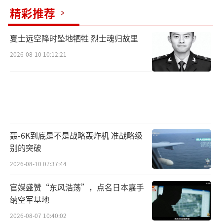
分别为红、蓝、黄，通过调节人体参数可以适
精彩推荐
应不同的身高和体重。
夏士远空降时坠地牺牲 烈士魂归故里
2025年7月，天舟九号货运飞船向中国空间
2026-08-10 10:12:21
站送上了新一批补给，其中包括两套新舱外航
天服D和E。据介绍，D、E在设计使用寿命和技
术状态上均有所优化提升。其中，性能指标已
经由原来的3年15次提升到了4年20次。
如今，舱外服B重返地球。作为穿着舱外服
轰-6K到底是不是战略轰炸机 准战略级
B最多的航天员，陈冬与它“并肩合作”了6
别的突破
次：“祝贺你光荣退役!谢谢你。中国载人航天
2026-08-10 07:37:44
事业会记得你。”
（责任编辑：卢其龙 CM0882）
官媒盛赞“东风浩荡”，点名日本嘉手
纳空军基地
2026-08-07 10:40:02