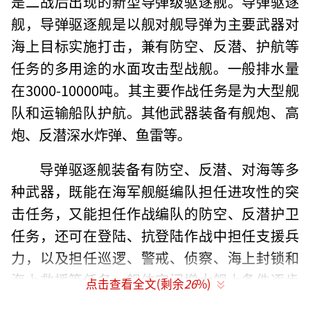
是二战后出现的新型导弹级驱逐舰。导弹驱逐
舰，导弹驱逐舰是以舰对舰导弹为主要武器对
海上目标实施打击，兼有防空、反潜、护航等
任务的多用途的水面攻击型战舰。一般排水量
在3000-10000吨。其主要作战任务是为大型舰
队和运输船队护航。其他武器装备有舰炮、高
炮、反潜深水炸弹、鱼雷等。
导弹驱逐舰装备有防空、反潜、对海等多
种武器，既能在海军舰艇编队担任进攻性的突
击任务，又能担任作战编队的防空、反潜护卫
任务，还可在登陆、抗登陆作战中担任支援兵
力，以及担任巡逻、警戒、侦察、海上封锁和
海上救援等任务。舰体空间增大舰上条件逐步
点击查看全文(剩余
26
%)
改善，导弹驱逐舰的舰员们也不再象其前辈的