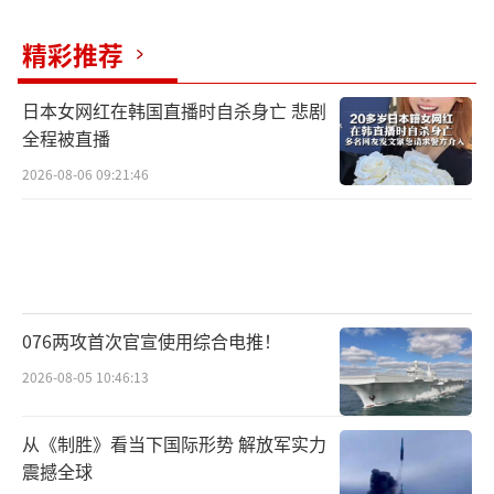
调各类结构性货币政策工具利率0.25个百分
点，以及完善结构性工具并加大支持力度。例
精彩推荐
如，合并使用支农支小再贷款与再贴现额度，
日本女网红在韩国直播时自杀身亡 悲剧
增加支农支小再贷款额度5000亿元，设立民营
全程被直播
企业再贷款额度1万亿元，重点支持中小民营企
2026-08-06 09:21:46
业。
当前货币政策的一个重点是用好各类结构
性货币政策工具，精准发力，持续推动新旧增
长动能转换，夯实长期高质量发展基础。近年
076两攻首次官宣使用综合电推！
来，人民银行持续加强对民营企业的金融支
2026-08-05 10:46:13
持，但民营中型企业的融资可得性仍较弱。为
此，人民银行决定设立1万亿元民营企业再贷
从《制胜》看当下国际形势 解放军实力
款，进一步加大对民营中小微企业的金融支持
震撼全球