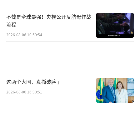
率平稳运行。全年各项公开市场操作累计净投
放6万亿元，其中买断式回购净投放3.8万亿
不愧是全球最强！央视公开反航母作战
元，净买入国债1200亿元。开展国债买卖操作
流程
也有利于加强货币政策与财政政策的协同配
2026-08-06 10:50:54
合，提高政府债券的市场流动性。
下一步，人民银行将综合考虑基础货币投
放需要、债券市场供求情况等因素，灵活开展
国债买卖操作，与其他流动性工具一起，保持
这两个大国，真撕破脸了
流动性充裕，为政府债顺利发行创造适宜的货
2026-08-06 16:30:51
币金融环境。
在2025年取得满意成绩的基础上，2026年
将进一步提高银行重点领域信贷投放的积极
性，助力经济结构转型优化。具体措施包括下