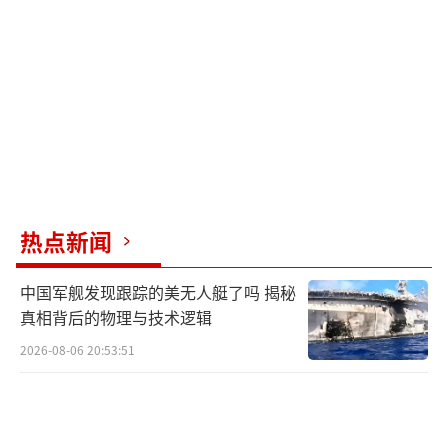
元，非金融企业股票融资4763亿元。总体上
看，新增社融结构呈现贷款与非贷款融资方式
此消彼长的特征，后者占全年社融规模增量的
比重超过50%。
在有效融资需求得到满足的同时，社会综
合融资成本也进一步降低。自2018年下半年以
来，人民银行累计10次下调政策利率，通过强
热点新闻
化利率政策执行和监督，促进社会综合融资成
本稳步下行。2025年12月，新发放企业贷款和
中国军舰发现跟踪的美无人艇了吗 揭秘
个人住房贷款加权平均利率都在3.1%左右，分
真相背后的物理与技术逻辑
别下降了2.5个和2.6个百分点。
2026-08-06 20:53:51
2025年，中国人民银行恢复了公开市场国
债买卖操作，以保障市场流动性充裕和短期利