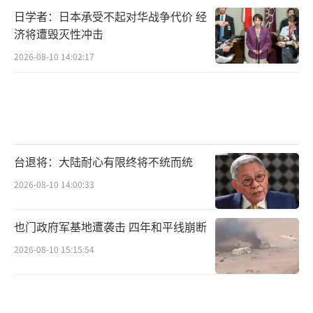
日学者：日本承受不起对华战争代价 经
在市场规模在2050年可达到1.4万亿-1.7万亿美
济将遭毁灭性冲击
元。这个市场非常大，但目前仍处于初级阶
2026-08-10 14:02:17
段。人形机器人的硬件还有一些不太成熟的部
分，如执行器、灵巧手等。随着时间推移，硬
件技术会更加成熟，但最大的瓶颈仍然在“大
脑”部分。
台退将：大陆耐心有限终将不统而统
所谓的机器人“大脑”，是指掌管机器人
智能的模块。人形机器人“大脑”的发育需要
2026-08-10 14:00:33
好的训练环境，但现在高质量数据非常有限。
也门政府军基地遭袭击 四年和平线崩断
机器人也缺乏适配的AI大模型，多数采用VLA模
2026-08-10 15:15:54
型，但这一模型并非专为人形机器人开发。更
适配的AI大模型的出现将有利于人形机器人发
展。