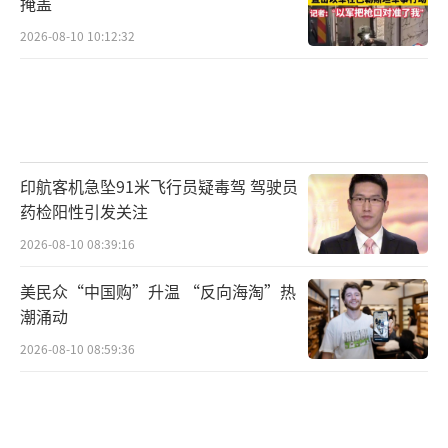
掩盖
投资规模和技术门槛远高于当年参与“百团大
2026-08-10 10:12:32
战”的企业。2025年人形机器人在技术层面没
有变革性突破，倪贤豪认为，2026年人形机器
人企业会经历一定程度上的“行业出清”。
风险集中在那些没有拿到商业化订单且融
印航客机急坠91米飞行员疑毒驾 驾驶员
资不顺利的机器人企业。如果一家企业在过去
药检阳性引发关注
三年后续融资越来越少甚至没有，那么这家企
2026-08-10 08:39:16
业可能实际上已经不行了。
美民众“中国购”升温 “反向海淘”热
瑞银证券估计，2026年全球人形机器人出
潮涌动
货量约为3万台左右。2025年，全球人形机器人
2026-08-10 08:59:36
出货量接近1.3万台。瑞银对于2026年机器人企
业的出货量预期相对保守，主要原因是看到一
些技术瓶颈。一些整机厂商短期会交付一些工