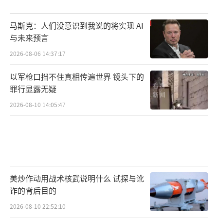
业场景的人形机器人，但仍需观察这些机器人
马斯克：人们没意识到我说的将实现 AI
落地后的真实反馈，如效率提升、经济性考量
与未来预言
等。
2026-08-06 14:37:17
工业企业基于前期简单的样品对接，现在
以军枪口挡不住真相传遍世界 镜头下的
愿意放大订单规模，在特定使用场景引入人形
罪行显露无疑
机器人。在这个概念验证阶段，工业企业需要
2026-08-10 14:05:47
检验机器人技术是否可行，能否真正实现降本
增效。据倪贤豪观察，目前还没有一家人形机
器人企业通过概念验证阶段。
从更长时间来看，瑞银证券认为人形机器
美炒作动用战术核武说明什么 试探与讹
人的出货数量可能在2030年达到15万台左右。
诈的背后目的
如果涵盖零部件、整机厂商以及软件、数据、
2026-08-10 22:52:10
生产服务生态系统等，瑞银认为人形机器人潜