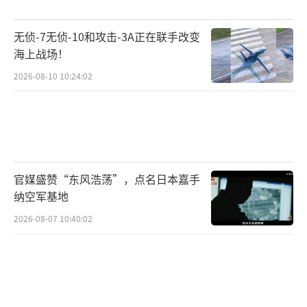
叶、乐聚机器人、松延动力列为第一梯队；星
无侦-7无侦-10和攻击-3A正在联手改变
海图、逐际动力、星动纪元、穹彻智能、小
海上战场！
米、美团等企业视为第二梯队；第三梯队包括
2026-08-10 10:24:02
灵宝、商汤、小鹏等企业。
许多机器人企业拿到了过亿订单，尽管仍
处于概念验证阶段，但这些订单和融资足以支
撑部分企业走到上市阶段。与此同时，一些机
官媒盛赞“东风浩荡”，点名日本嘉手
器人企业的上一轮融资还是两三年前，现在没
纳空军基地
有实现产品落地。智源研究院行业研究中心负
2026-08-07 10:40:02
责人倪贤豪表示，第一梯队的企业概念验证阶
段的订单接近十个亿，二线梯队企业的累计订
单则为小几亿。第一梯队中的企业如优必选已
经上市，其余几家企业也在陆续递表准备上