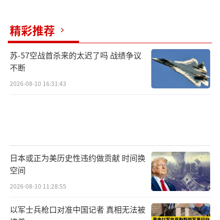
市。现在第二梯队及以下的一些机器人厂商面
临更严峻的危险。
精彩推荐
瑞银证券同样对部分人形机器人企业发出
苏-57空战首杀来的太迟了吗 战绩争议
警示。王斐丽表示，有些企业关注或做了太多
不断
重复性的产品，对于门槛较低的产品，过多投
2026-08-10 16:31:43
入未来将面临较多竞争。企业需要找到自身定
位，而非一味追求低门槛的产品或下游应用。
如果机器人企业聚焦于简单应用，比如导览等
场景，则未来堪忧。
日本或正为美历史性违约做贡献 时间换
倪贤豪将人形机器人的竞争格局与十年前
空间
外卖“百团大战”做了对比。当时，外卖市场
2026-08-10 11:28:55
聚集了大大小小百余家企业，最终只有美团和
以军士兵枪口对准中国记者 真相无法被
饿了么存活下来。现在人形机器人企业所需的