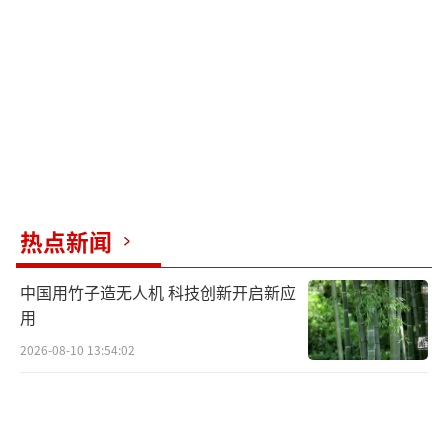
树科技在2021年4月8日至2025年3月期间的100
多个中标项目中，科研类高校是采购主力。202
5年，宇树科技客户结构显著变化，国央企和工
业客户的采购订单大增。
研究机构Omdia发布的《通用具身机器人
市场雷达》显示，2025年智元机器人以5168台
的出货量位居全球首位。这些机器人可以承接
热点新闻
基础的搬运工作，并已应用于富临精工等企业
中国用竹子造无人机 科技创新开启新应
的工厂中。
用
中国的上百家机器人企业在起跑线一致，
2026-08-10 13:54:02
但经过两三年的发展，它们在技术进展、商业
化以及融资规模等方面出现了分化。智源研究
院将宇树、智元、优必选、银河通用、傅利