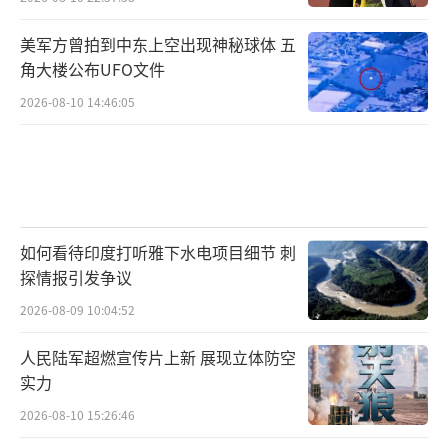
的，对“大脑”的要求比较严苛。过去两三
美军方曾拍到中东上空出现神秘球体 五
年，AI发展速度惊人，王斐丽借鉴自动驾驶的
角大楼公布UFO文件
发展，认为人形机器人“大脑”的发展可能比
2026-08-10 14:46:05
想象的速度更快。
（责任编辑：卢其龙 CM0882）
如何看待印度打听雅下水电项目细节 刺
探情报引发争议
2026-08-09 10:04:52
人民陆军超燃宣传片上新 展现立体防空
实力
2026-08-10 15:26:46