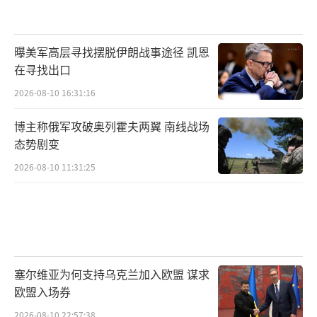
人形机器人企业基本没有独自开发大模型
的能力，大模型的开发能力正在迅速收敛到部
曝美军高层寻找摆脱伊朗战事途径 凯恩
分科技大厂，如阿里、字节等。开发基础大模
在寻找出口
型成本高昂，人形机器人企业的资金规模远不
2026-08-10 16:31:16
足以支撑。因此，许多机器人企业将资本和力
博主称俄军攻破奥列霍夫两翼 南线战场
量集中于小脑开发，即运动控制方面的突破。
态势剧变
许多人讨论量产或人形机器人何时爆发，
2026-08-10 11:31:25
但王斐丽认为，人形机器人的“电动汽车时
刻”在未来五年内不太会发生。瑞银证券预
计，人形机器人的全球出货量会在2035年达到1
00万台，但这些出货量更多是在工业侧和服务
塞尔维亚为何支持乌克兰加入欧盟 谋求
业侧的渗透，难以实现家庭侧的突破。家庭侧
欧盟入场券
需要的人形机器人是泛化的、通用的、多任务
2026-08-10 22:57:38