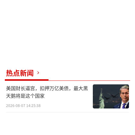
国在加拿大经济中发挥更重要的作用。分析人
士表示，加拿大必须与中国发展关系，中国占
全球经济的20%，并且还在保持增长，是中国
成为卡尼实现“合作伙伴多元化”的关键。
能源和贸易合作被视为卡尼此次访华的重
点。中国是加拿大第二大贸易伙伴，2024年货
物贸易总额达1174.44亿加元（约合人民币591
热点新闻
8亿元）。加拿大希望深化两国经贸合作，并缓
和关税问题引发的贸易争端。在能源领域，自
美国财长逼宫，扣押万亿美债，最大黑
加拿大跨山输油管道扩建工程于2024年5月完工
天鹅将是这个国家
以来，加拿大对中国的原油出口显著增长。加
2026-08-07 14:25:38
拿大迫切希望增加对华石油出口量，以实现石
油出口目标国多元化，减少对美国市场的过度
依赖。