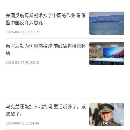
不过，加拿大国内在对华政策等问题上依
然存在明显的分歧。例如，加拿大在人工智
美国反航母新战术抄了中国的作业吗 借
鉴中国反介入思路
能、关键矿产等“敏感领域”限制中国投资，
保守党持续以“对华强硬”为政治筹码进行炒
2026-08-07 22:21:19
作，安大略省省长道格·福特鼓吹要维持对中
俄军后勤为何突然换帅 前线猛将接管补
国电动汽车的关税。尽管如此，随着加拿大对
给
美国有了更清醒的认识，加拿大民众的对华态
2026-08-07 20:22:15
度变得更加积极，民意调查显示超过50%的加
拿大民众支持加强对华贸易。
（责任编辑：张蕾 TT00
01）
乌克兰还能加入北约吗 童话听够了，该
醒醒了。
2026-08-08 13:24:48