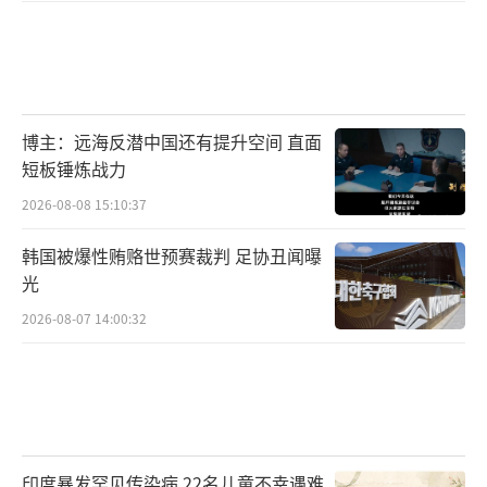
博主：远海反潜中国还有提升空间 直面
短板锤炼战力
2026-08-08 15:10:37
韩国被爆性贿赂世预赛裁判 足协丑闻曝
光
2026-08-07 14:00:32
印度暴发罕见传染病 22名儿童不幸遇难