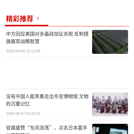
对加拿大加征关税，还不断扬言要让加拿大成
精彩推荐
为美国“第51个州”，引起了加拿大民众对美
国的反感，并且对美加两国的经贸往来产生负
中方回应美国对多晶硅加征关税 反制措
面影响。因此，卡尼政府明确提出要尽快拓展
施展现战略智慧
并发展非美国市场。
2026-08-08 10:12:45
近期，美国政府出兵掳走委内瑞拉总统马
杜罗，还图谋夺取丹麦自治领地格陵兰岛，让
西方国家感到焦虑和不安。程宏亮分析说，这
些举动让加拿大许多学者、政客和民众认识
没有中国人能笑着走出冬宫博物馆 文物
到，加拿大是特朗普政府的主要目标之一。如
的沉重记忆
果美国继续推进其新版国家安全战略，寻求控
2026-08-07 09:21:01
制西半球，将会对加拿大在西半球的经贸和战
官媒盛赞“东风浩荡”，点名日本嘉手
略布局造成极大的冲击。因此，加拿大不