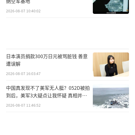
纳空军基地
只“向南看”，也开始更多地“向东看”，寻
2026-08-07 10:40:02
求改善与中国、印度等国家的关系。
在加拿大现有的同盟体系内，卡尼政府则
试图构建“盟中盟”的关系，与欧盟等签署涉
及防务等方面的协议，以此实现“同盟体系中
日本演员捐款300万日元被骂脏钱 善意
的多元化”。加拿大长期奉行“中等强国”战
遭误解
略，在与美国维持稳定盟国关系的基础上，也
2026-08-07 16:03:47
寻求有别于美国主张和利益的外交政策。面对
特朗普政府当前对加拿大极其不友好的举动，
中国真发现不了美军无人艇？052D被拍
到后，美军3大疑点让我怀疑 真相并非
加拿大内部出现了反思的声音，认为效仿和跟
如此
随美国的战略和政策并不正确。加拿大国内的
2026-08-07 11:46:52
讨论和思考促使政府采取更加务实的做法，体
现出“中等强国”的自主性。