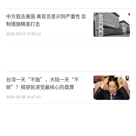
然而，加拿大跟风美国实施的对华关税政
中方狙击美国 美官员意识到严重性 反
策阻碍了中加合作。程宏亮表示，中加关税之
制措施精准打击
争的主要责任在于前任的特鲁多政府，加拿大
2026-08-07 15:59:12
当时追随美国对中国产的电动汽车征收关税，
使中方不得不采取反制措施。加拿大希望中方
取消或降低对其油菜籽、海鲜、豌豆、猪肉等
农产品的关税，增加对华出口，为农业领域的
台湾一天“不独”，大陆一天“不
从业人员带来好处。
统”？揭穿民进党最核心的盘算
美国是加拿大的邻国和最大贸易伙伴，鼓
2026-08-08 10:47:51
吹“遏制中国影响力”的美国政府如何对待中
加关系变化，仍可能对卡尼政府产生影响。程
宏亮表示，来自美国的压力始终是影响加拿大
对华政策的一个非常重要的外因。特朗普政府